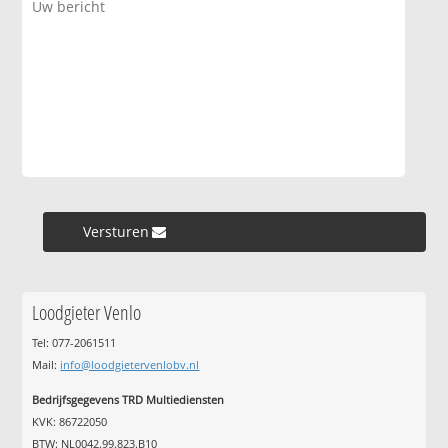
Versturen »
Loodgieter Venlo
Tel: 077-2061511
Mail:
info@loodgietervenlobv.nl
Bedrijfsgegevens TRD Multiediensten
KVK: 86722050
BTW: NL0042.99.823.B10