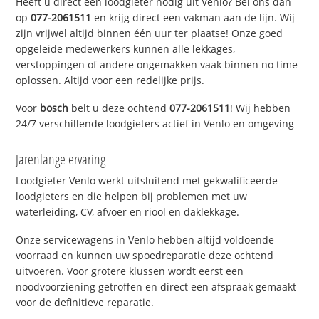
Heeft u direct een loodgieter nodig uit Venlo? Bel ons dan
op
077-2061511
en krijg direct een vakman aan de lijn. Wij
zijn vrijwel altijd binnen één uur ter plaatse! Onze goed
opgeleide medewerkers kunnen alle lekkages,
verstoppingen of andere ongemakken vaak binnen no time
oplossen. Altijd voor een redelijke prijs.
Voor
bosch
belt u deze ochtend
077-2061511
! Wij hebben
24/7 verschillende loodgieters actief in Venlo en omgeving
Jarenlange ervaring
Loodgieter Venlo werkt uitsluitend met gekwalificeerde
loodgieters en die helpen bij problemen met uw
waterleiding, CV, afvoer en riool en daklekkage.
Onze servicewagens in Venlo hebben altijd voldoende
voorraad en kunnen uw spoedreparatie deze ochtend
uitvoeren. Voor grotere klussen wordt eerst een
noodvoorziening getroffen en direct een afspraak gemaakt
voor de definitieve reparatie.