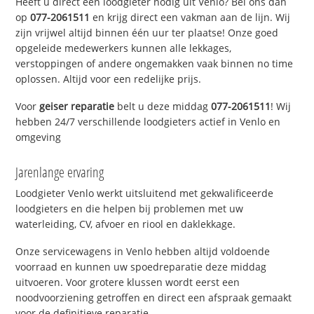
Heeft u direct een loodgieter nodig uit Venlo? Bel ons dan
op
077-2061511
en krijg direct een vakman aan de lijn. Wij
zijn vrijwel altijd binnen één uur ter plaatse! Onze goed
opgeleide medewerkers kunnen alle lekkages,
verstoppingen of andere ongemakken vaak binnen no time
oplossen. Altijd voor een redelijke prijs.
Voor
geiser reparatie
belt u deze middag
077-2061511
! Wij
hebben 24/7 verschillende loodgieters actief in Venlo en
omgeving
Jarenlange ervaring
Loodgieter Venlo werkt uitsluitend met gekwalificeerde
loodgieters en die helpen bij problemen met uw
waterleiding, CV, afvoer en riool en daklekkage.
Onze servicewagens in Venlo hebben altijd voldoende
voorraad en kunnen uw spoedreparatie deze middag
uitvoeren. Voor grotere klussen wordt eerst een
noodvoorziening getroffen en direct een afspraak gemaakt
voor de definitieve reparatie.