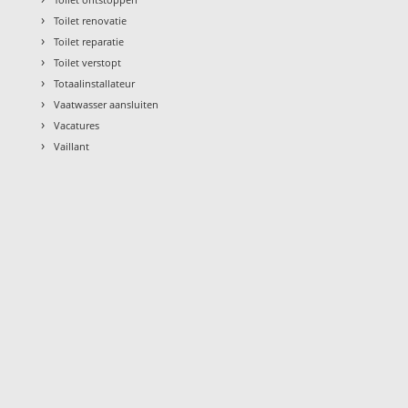
›
Toilet renovatie
›
Toilet reparatie
›
Toilet verstopt
›
Totaalinstallateur
›
Vaatwasser aansluiten
›
Vacatures
›
Vaillant