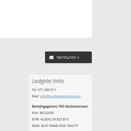
Versturen »
Loodgieter Venlo
Tel: 077-2061511
Mail:
info@loodgietervenlobv.nl
Bedrijfsgegevens TRD Multiediensten
KVK: 86722050
BTW: NL0042.99.823.B10
IBAN: NL87 KNAB 0506 7664 97