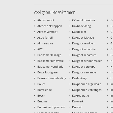
Veel gebruikte vaktermen:
›
›
›
Afvoer kapot
CV-ketel monteur
G
›
›
›
Afvoer ontstoppen
Dakbedekking
G
›
›
›
Afvoer verstopt
Dakdekker
G
›
›
›
Agpo ferroli
Dakgoot lekkage
G
›
›
›
All-Inservice
Dakgoot reinigen
G
›
›
›
AWB
Dakgoot reparatie
G
›
›
›
Badkamer lekkage
Dakgoot repareren
H
›
›
›
Badkamer renovatie
Dakgoot schoonmaken
H
›
›
›
Badkamer ventilatie
Dakgoot verstopt
H
›
›
›
Beste loodgieter
Dakgoot vervangen
H
›
›
›
Bevroren waterleiding
Daklekkage
H
›
›
›
Boiler
Dakpannen afgewaaid
I
›
›
›
Borrelende
Dakpannen vervangen
I
›
›
›
Bosch
Dakreparatie
I
›
›
›
Brugman
Dakwerk
I
›
›
›
Buitenkraan plaatsen
Duravit
In
›
›
›
Camera inspectie
Erkende loodgieter
In