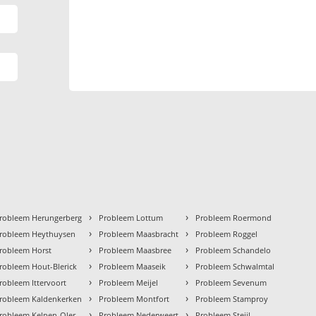
›
›
robleem Herungerberg
Probleem Lottum
Probleem Roermond
›
›
robleem Heythuysen
Probleem Maasbracht
Probleem Roggel
›
›
robleem Horst
Probleem Maasbree
Probleem Schandelo
›
›
robleem Hout-Blerick
Probleem Maaseik
Probleem Schwalmtal
›
›
robleem Ittervoort
Probleem Meijel
Probleem Sevenum
›
›
robleem Kaldenkerken
Probleem Montfort
Probleem Stamproy
›
›
robleem Kelpen-Oler
Probleem Nederweert
Probleem Steijl