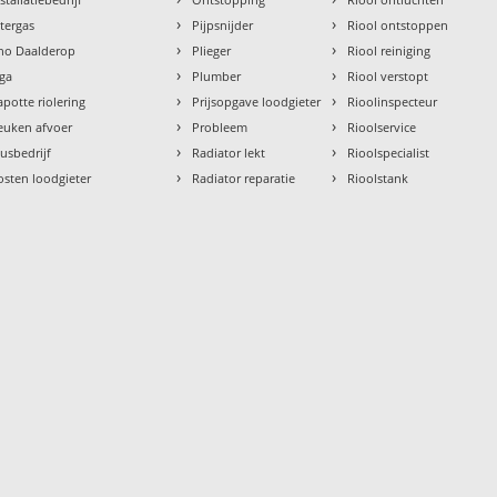
›
›
ntergas
Pijpsnijder
Riool ontstoppen
›
›
tho Daalderop
Plieger
Riool reiniging
›
›
aga
Plumber
Riool verstopt
›
›
apotte riolering
Prijsopgave loodgieter
Rioolinspecteur
›
›
euken afvoer
Probleem
Rioolservice
›
›
lusbedrijf
Radiator lekt
Rioolspecialist
›
›
osten loodgieter
Radiator reparatie
Rioolstank