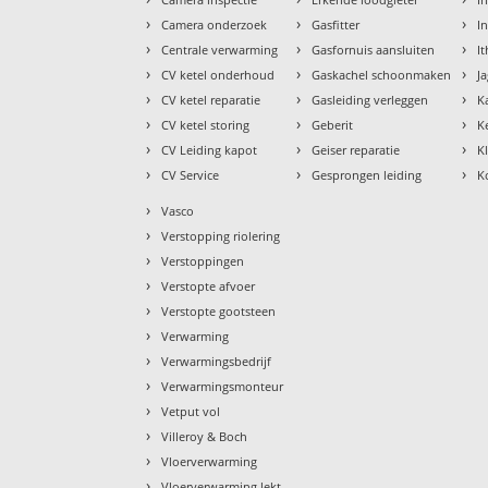
›
›
›
Camera onderzoek
Gasfitter
I
›
›
›
Centrale verwarming
Gasfornuis aansluiten
I
›
›
›
CV ketel onderhoud
Gaskachel schoonmaken
J
›
›
›
CV ketel reparatie
Gasleiding verleggen
K
›
›
›
CV ketel storing
Geberit
K
›
›
›
CV Leiding kapot
Geiser reparatie
K
›
›
›
CV Service
Gesprongen leiding
K
›
Vasco
›
Verstopping riolering
›
Verstoppingen
›
Verstopte afvoer
›
Verstopte gootsteen
›
Verwarming
›
Verwarmingsbedrijf
›
Verwarmingsmonteur
›
Vetput vol
›
Villeroy & Boch
›
Vloerverwarming
›
Vloerverwarming lekt