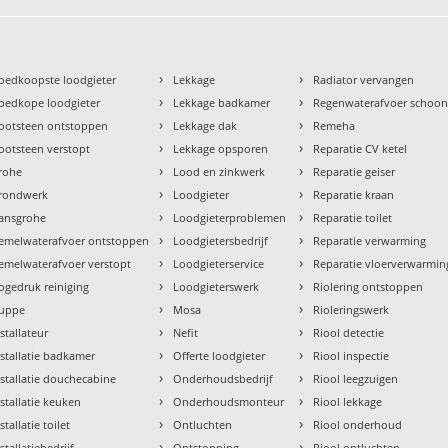
›
›
oedkoopste loodgieter
Lekkage
Radiator vervangen
›
›
oedkope loodgieter
Lekkage badkamer
Regenwaterafvoer schoo
›
›
ootsteen ontstoppen
Lekkage dak
Remeha
›
›
ootsteen verstopt
Lekkage opsporen
Reparatie CV ketel
›
›
rohe
Lood en zinkwerk
Reparatie geiser
›
›
rondwerk
Loodgieter
Reparatie kraan
›
›
ansgrohe
Loodgieterproblemen
Reparatie toilet
›
›
emelwaterafvoer ontstoppen
Loodgietersbedrijf
Reparatie verwarming
›
›
emelwaterafvoer verstopt
Loodgieterservice
Reparatie vloerverwarmin
›
›
ogedruk reiniging
Loodgieterswerk
Riolering ontstoppen
›
›
uppe
Mosa
Rioleringswerk
›
›
nstallateur
Nefit
Riool detectie
›
›
nstallatie badkamer
Offerte loodgieter
Riool inspectie
›
›
nstallatie douchecabine
Onderhoudsbedrijf
Riool leegzuigen
›
›
nstallatie keuken
Onderhoudsmonteur
Riool lekkage
›
›
stallatie toilet
Ontluchten
Riool onderhoud
›
›
stallatiebedrijf
Ontstopping
Riool ontluchten