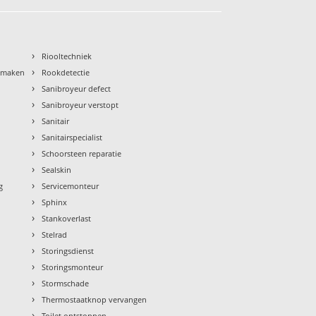
›
Riooltechniek
›
nmaken
Rookdetectie
›
Sanibroyeur defect
›
Sanibroyeur verstopt
›
Sanitair
›
Sanitairspecialist
›
Schoorsteen reparatie
›
Sealskin
›
g
Servicemonteur
›
Sphinx
›
Stankoverlast
›
Stelrad
›
Storingsdienst
›
Storingsmonteur
›
Stormschade
›
Thermostaatknop vervangen
›
Toilet ontstoppen