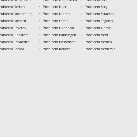
›
›
robleem Kerken
Probleem Neer
Probleem Steyl
›
›
robleem Kronenberg
Probleem Nettetal
Probleem Straelen
›
›
robleem Krosselt
Probleem Ospel
Probleem Tegelen
›
›
robleem Leveroy
Probleem Overloon
Probleem Ubroek
›
›
robleem Lingsfort
Probleem Panningen
Probleem Veld
›
›
robleem Lobberich
Probleem Posterholt
Probleem Velden
›
›
robleem Lomm
Probleem Reuver
Probleem Velderslo