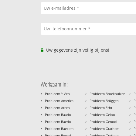
Uw gegevens zijn veilig bij ons!
Werkzaam in:
›
›
›
Probleem 't Ven
Probleem Broekhuizen
P
›
›
›
Probleem America
Probleem Brüggen
P
›
›
›
Probleem Arcen
Probleem Echt
P
›
›
›
Probleem Baarlo
Probleem Geloo
P
›
›
›
Probleem Baerlo
Probleem Genooi
P
›
›
›
Probleem Baexem
Probleem Grathem
P
›
›
›
Probleem Beesel
Probleem Grefrath
P