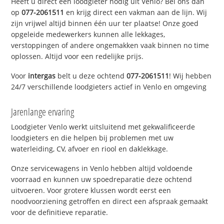
Heeft u direct een loodgieter nodig uit Venlo? Bel ons dan
op
077-2061511
en krijg direct een vakman aan de lijn. Wij
zijn vrijwel altijd binnen één uur ter plaatse! Onze goed
opgeleide medewerkers kunnen alle lekkages,
verstoppingen of andere ongemakken vaak binnen no time
oplossen. Altijd voor een redelijke prijs.
Voor
intergas
belt u deze ochtend
077-2061511
! Wij hebben
24/7 verschillende loodgieters actief in Venlo en omgeving
Jarenlange ervaring
Loodgieter Venlo werkt uitsluitend met gekwalificeerde
loodgieters en die helpen bij problemen met uw
waterleiding, CV, afvoer en riool en daklekkage.
Onze servicewagens in Venlo hebben altijd voldoende
voorraad en kunnen uw spoedreparatie deze ochtend
uitvoeren. Voor grotere klussen wordt eerst een
noodvoorziening getroffen en direct een afspraak gemaakt
voor de definitieve reparatie.