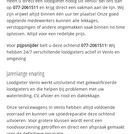
Heeft u direct een loodgieter nodig uit Venlo? Bel ons dan
op
077-2061511
en krijg direct een vakman aan de lijn. Wij
zijn vrijwel altijd binnen één uur ter plaatse! Onze goed
opgeleide medewerkers kunnen alle lekkages,
verstoppingen of andere ongemakken vaak binnen no time
oplossen. Altijd voor een redelijke prijs.
Voor
pijpsnijder
belt u deze ochtend
077-2061511
! Wij
hebben 24/7 verschillende loodgieters actief in Venlo en
omgeving
Jarenlange ervaring
Loodgieter Venlo werkt uitsluitend met gekwalificeerde
loodgieters en die helpen bij problemen met uw
waterleiding, CV, afvoer en riool en daklekkage.
Onze servicewagens in Venlo hebben altijd voldoende
voorraad en kunnen uw spoedreparatie deze ochtend
uitvoeren. Voor grotere klussen wordt eerst een
noodvoorziening getroffen en direct een afspraak gemaakt
voor de definitieve reparatie.