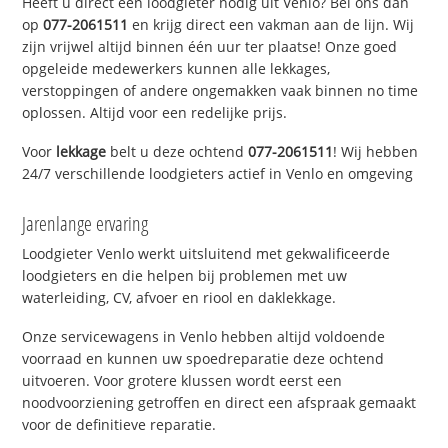
Heeft u direct een loodgieter nodig uit Venlo? Bel ons dan
op
077-2061511
en krijg direct een vakman aan de lijn. Wij
zijn vrijwel altijd binnen één uur ter plaatse! Onze goed
opgeleide medewerkers kunnen alle lekkages,
verstoppingen of andere ongemakken vaak binnen no time
oplossen. Altijd voor een redelijke prijs.
Voor
lekkage
belt u deze ochtend
077-2061511
! Wij hebben
24/7 verschillende loodgieters actief in Venlo en omgeving
Jarenlange ervaring
Loodgieter Venlo werkt uitsluitend met gekwalificeerde
loodgieters en die helpen bij problemen met uw
waterleiding, CV, afvoer en riool en daklekkage.
Onze servicewagens in Venlo hebben altijd voldoende
voorraad en kunnen uw spoedreparatie deze ochtend
uitvoeren. Voor grotere klussen wordt eerst een
noodvoorziening getroffen en direct een afspraak gemaakt
voor de definitieve reparatie.