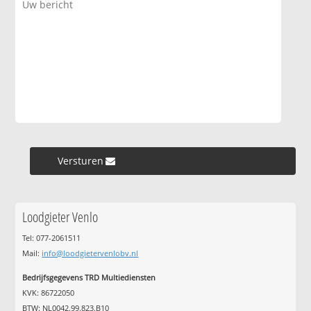
Versturen »
Loodgieter Venlo
Tel: 077-2061511
Mail:
info@loodgietervenlobv.nl
Bedrijfsgegevens TRD Multiediensten
KVK: 86722050
BTW: NL0042.99.823.B10