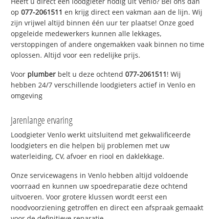
Heeft u direct een loodgieter nodig uit Venlo? Bel ons dan
op
077-2061511
en krijg direct een vakman aan de lijn. Wij
zijn vrijwel altijd binnen één uur ter plaatse! Onze goed
opgeleide medewerkers kunnen alle lekkages,
verstoppingen of andere ongemakken vaak binnen no time
oplossen. Altijd voor een redelijke prijs.
Voor
plumber
belt u deze ochtend
077-2061511
! Wij
hebben 24/7 verschillende loodgieters actief in Venlo en
omgeving
Jarenlange ervaring
Loodgieter Venlo werkt uitsluitend met gekwalificeerde
loodgieters en die helpen bij problemen met uw
waterleiding, CV, afvoer en riool en daklekkage.
Onze servicewagens in Venlo hebben altijd voldoende
voorraad en kunnen uw spoedreparatie deze ochtend
uitvoeren. Voor grotere klussen wordt eerst een
noodvoorziening getroffen en direct een afspraak gemaakt
voor de definitieve reparatie.