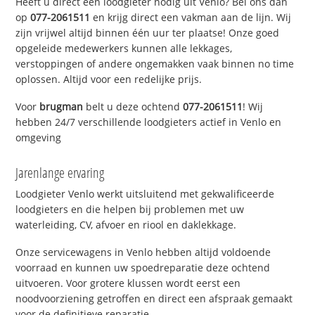
Heeft u direct een loodgieter nodig uit Venlo? Bel ons dan
op
077-2061511
en krijg direct een vakman aan de lijn. Wij
zijn vrijwel altijd binnen één uur ter plaatse! Onze goed
opgeleide medewerkers kunnen alle lekkages,
verstoppingen of andere ongemakken vaak binnen no time
oplossen. Altijd voor een redelijke prijs.
Voor
brugman
belt u deze ochtend
077-2061511
! Wij
hebben 24/7 verschillende loodgieters actief in Venlo en
omgeving
Jarenlange ervaring
Loodgieter Venlo werkt uitsluitend met gekwalificeerde
loodgieters en die helpen bij problemen met uw
waterleiding, CV, afvoer en riool en daklekkage.
Onze servicewagens in Venlo hebben altijd voldoende
voorraad en kunnen uw spoedreparatie deze ochtend
uitvoeren. Voor grotere klussen wordt eerst een
noodvoorziening getroffen en direct een afspraak gemaakt
voor de definitieve reparatie.