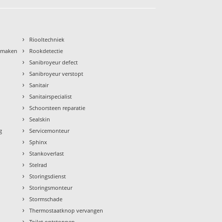
›
Riooltechniek
›
nmaken
Rookdetectie
›
Sanibroyeur defect
›
Sanibroyeur verstopt
›
Sanitair
›
Sanitairspecialist
›
Schoorsteen reparatie
›
Sealskin
›
g
Servicemonteur
›
Sphinx
›
Stankoverlast
›
Stelrad
›
Storingsdienst
›
Storingsmonteur
›
Stormschade
›
Thermostaatknop vervangen
›
Toilet ontstoppen