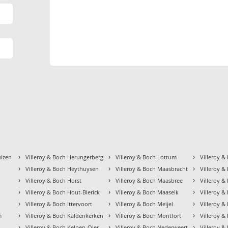
›
›
›
uizen
Villeroy & Boch Herungerberg
Villeroy & Boch Lottum
Villeroy 
›
›
›
n
Villeroy & Boch Heythuysen
Villeroy & Boch Maasbracht
Villeroy &
›
›
›
Villeroy & Boch Horst
Villeroy & Boch Maasbree
Villeroy &
›
›
›
Villeroy & Boch Hout-Blerick
Villeroy & Boch Maaseik
Villeroy &
›
›
›
Villeroy & Boch Ittervoort
Villeroy & Boch Meijel
Villeroy 
›
›
›
m
Villeroy & Boch Kaldenkerken
Villeroy & Boch Montfort
Villeroy 
›
›
›
h
Villeroy & Boch Kelpen-Oler
Villeroy & Boch Nederweert
Villeroy & 