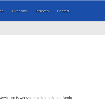
me
Over ons
Tarieven
Contact
dservice en is werkzaamheden in de heel Venlo