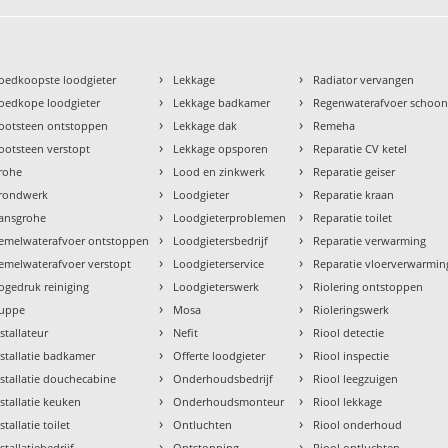
›
›
oedkoopste loodgieter
Lekkage
Radiator vervangen
›
›
oedkope loodgieter
Lekkage badkamer
Regenwaterafvoer schoo
›
›
ootsteen ontstoppen
Lekkage dak
Remeha
›
›
ootsteen verstopt
Lekkage opsporen
Reparatie CV ketel
›
›
rohe
Lood en zinkwerk
Reparatie geiser
›
›
rondwerk
Loodgieter
Reparatie kraan
›
›
ansgrohe
Loodgieterproblemen
Reparatie toilet
›
›
emelwaterafvoer ontstoppen
Loodgietersbedrijf
Reparatie verwarming
›
›
emelwaterafvoer verstopt
Loodgieterservice
Reparatie vloerverwarmin
›
›
ogedruk reiniging
Loodgieterswerk
Riolering ontstoppen
›
›
uppe
Mosa
Rioleringswerk
›
›
nstallateur
Nefit
Riool detectie
›
›
nstallatie badkamer
Offerte loodgieter
Riool inspectie
›
›
nstallatie douchecabine
Onderhoudsbedrijf
Riool leegzuigen
›
›
nstallatie keuken
Onderhoudsmonteur
Riool lekkage
›
›
stallatie toilet
Ontluchten
Riool onderhoud
›
›
stallatiebedrijf
Ontstopping
Riool ontluchten