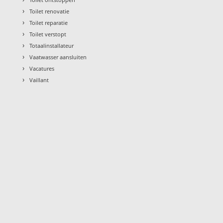
›
Toilet renovatie
›
Toilet reparatie
›
Toilet verstopt
›
Totaalinstallateur
›
Vaatwasser aansluiten
›
Vacatures
›
Vaillant