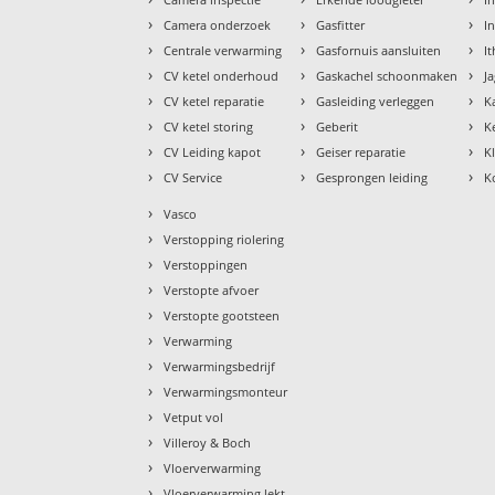
›
›
›
Camera onderzoek
Gasfitter
I
›
›
›
Centrale verwarming
Gasfornuis aansluiten
I
›
›
›
CV ketel onderhoud
Gaskachel schoonmaken
J
›
›
›
CV ketel reparatie
Gasleiding verleggen
K
›
›
›
CV ketel storing
Geberit
K
›
›
›
CV Leiding kapot
Geiser reparatie
K
›
›
›
CV Service
Gesprongen leiding
K
›
Vasco
›
Verstopping riolering
›
Verstoppingen
›
Verstopte afvoer
›
Verstopte gootsteen
›
Verwarming
›
Verwarmingsbedrijf
›
Verwarmingsmonteur
›
Vetput vol
›
Villeroy & Boch
›
Vloerverwarming
›
Vloerverwarming lekt