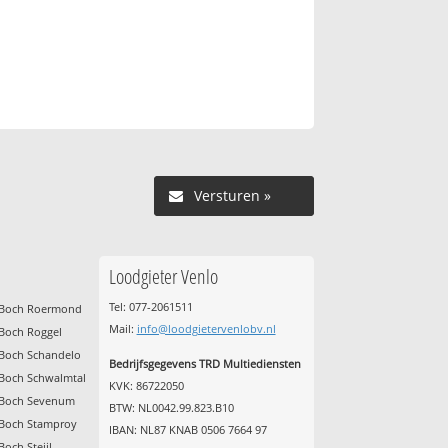
Versturen »
Loodgieter Venlo
Tel: 077-2061511
& Boch Roermond
Mail:
info@loodgietervenlobv.nl
 Boch Roggel
 Boch Schandelo
Bedrijfsgegevens TRD Multiediensten
 Boch Schwalmtal
KVK: 86722050
& Boch Sevenum
BTW: NL0042.99.823.B10
& Boch Stamproy
IBAN: NL87 KNAB 0506 7664 97
Boch Steijl