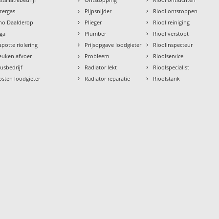
›
›
ntergas
Pijpsnijder
Riool ontstoppen
›
›
tho Daalderop
Plieger
Riool reiniging
›
›
aga
Plumber
Riool verstopt
›
›
apotte riolering
Prijsopgave loodgieter
Rioolinspecteur
›
›
euken afvoer
Probleem
Rioolservice
›
›
lusbedrijf
Radiator lekt
Rioolspecialist
›
›
osten loodgieter
Radiator reparatie
Rioolstank