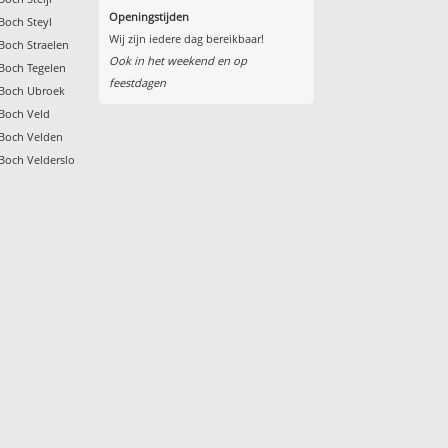
Openingstijden
 Boch Steyl
Wij zijn iedere dag bereikbaar!
 Boch Straelen
Ook in het weekend en op
 Boch Tegelen
feestdagen
 Boch Ubroek
 Boch Veld
 Boch Velden
 Boch Velderslo