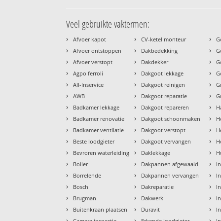
Veel gebruikte vaktermen:
›
›
›
Afvoer kapot
CV-ketel monteur
G
›
›
›
Afvoer ontstoppen
Dakbedekking
G
›
›
›
Afvoer verstopt
Dakdekker
G
›
›
›
Agpo ferroli
Dakgoot lekkage
G
›
›
›
All-Inservice
Dakgoot reinigen
G
›
›
›
AWB
Dakgoot reparatie
G
›
›
›
Badkamer lekkage
Dakgoot repareren
H
›
›
›
Badkamer renovatie
Dakgoot schoonmaken
H
›
›
›
Badkamer ventilatie
Dakgoot verstopt
H
›
›
›
Beste loodgieter
Dakgoot vervangen
H
›
›
›
Bevroren waterleiding
Daklekkage
H
›
›
›
Boiler
Dakpannen afgewaaid
I
›
›
›
Borrelende
Dakpannen vervangen
I
›
›
›
Bosch
Dakreparatie
I
›
›
›
Brugman
Dakwerk
I
›
›
›
Buitenkraan plaatsen
Duravit
In
›
›
›
Camera inspectie
Erkende loodgieter
In