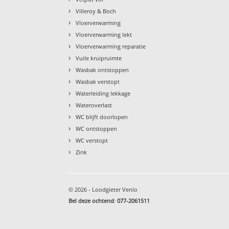
›
Villeroy & Boch
›
Vloerverwarming
›
Vloerverwarming lekt
›
Vloerverwarming reparatie
›
Vuile kruipruimte
›
Wasbak ontstoppen
›
Wasbak verstopt
›
Waterleiding lekkage
›
Wateroverlast
›
WC blijft doorlopen
›
WC ontstoppen
›
WC verstopt
›
Zink
© 2026 - Loodgieter Venlo
Bel deze ochtend
:
077-2061511