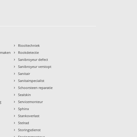
›
Riooltechniek
›
nmaken
Rookdetectie
›
Sanibroyeur defect
›
Sanibroyeur verstopt
›
Sanitair
›
Sanitairspecialist
›
Schoorsteen reparatie
›
Sealskin
›
g
Servicemonteur
›
Sphinx
›
Stankoverlast
›
Stelrad
›
Storingsdienst
›
Storingsmonteur