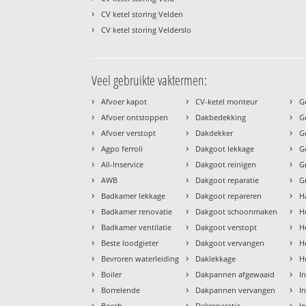
›
CV ketel storing Velden
›
CV ketel storing Velderslo
Veel gebruikte vaktermen:
›
›
›
Afvoer kapot
CV-ketel monteur
G
›
›
›
Afvoer ontstoppen
Dakbedekking
G
›
›
›
Afvoer verstopt
Dakdekker
G
›
›
›
Agpo ferroli
Dakgoot lekkage
G
›
›
›
All-Inservice
Dakgoot reinigen
G
›
›
›
AWB
Dakgoot reparatie
G
›
›
›
Badkamer lekkage
Dakgoot repareren
H
›
›
›
Badkamer renovatie
Dakgoot schoonmaken
H
›
›
›
Badkamer ventilatie
Dakgoot verstopt
H
›
›
›
Beste loodgieter
Dakgoot vervangen
H
›
›
›
Bevroren waterleiding
Daklekkage
H
›
›
›
Boiler
Dakpannen afgewaaid
I
›
›
›
Borrelende
Dakpannen vervangen
I
›
›
›
Bosch
Dakreparatie
I