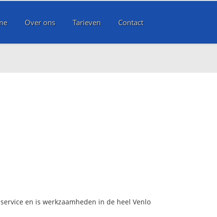
me
Over ons
Tarieven
Contact
dservice en is werkzaamheden in de heel Venlo