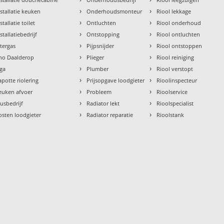
›
›
nstallatie keuken
Onderhoudsmonteur
Riool lekkage
›
›
stallatie toilet
Ontluchten
Riool onderhoud
›
›
stallatiebedrijf
Ontstopping
Riool ontluchten
›
›
ntergas
Pijpsnijder
Riool ontstoppen
›
›
tho Daalderop
Plieger
Riool reiniging
›
›
aga
Plumber
Riool verstopt
›
›
apotte riolering
Prijsopgave loodgieter
Rioolinspecteur
›
›
euken afvoer
Probleem
Rioolservice
›
›
lusbedrijf
Radiator lekt
Rioolspecialist
›
›
osten loodgieter
Radiator reparatie
Rioolstank