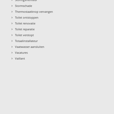
›
Stormschade
›
Thermostaatknop vervangen
›
Toilet ontstoppen
›
Toilet renovatie
›
Toilet reparatie
›
Toilet verstopt
›
Totaalinstallateur
›
Vaatwasser aansluiten
›
Vacatures
›
Vaillant