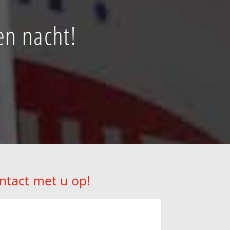
en nacht!
!
ntact met u op!