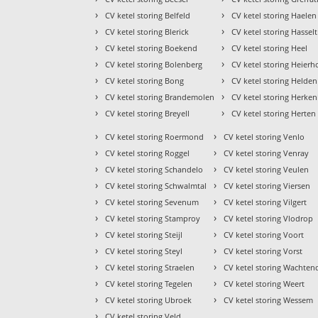
›
›
CV ketel storing Belfeld
CV ketel storing Haelen
›
›
CV ketel storing Blerick
CV ketel storing Hasselt
›
›
CV ketel storing Boekend
CV ketel storing Heel
›
›
CV ketel storing Bolenberg
CV ketel storing Heier
›
›
CV ketel storing Bong
CV ketel storing Helden
›
›
CV ketel storing Brandemolen
CV ketel storing Herke
›
›
CV ketel storing Breyell
CV ketel storing Herten
›
›
CV ketel storing Roermond
CV ketel storing Venlo
›
›
CV ketel storing Roggel
CV ketel storing Venray
›
›
CV ketel storing Schandelo
CV ketel storing Veulen
›
›
CV ketel storing Schwalmtal
CV ketel storing Viersen
›
›
CV ketel storing Sevenum
CV ketel storing Vilgert
›
›
CV ketel storing Stamproy
CV ketel storing Vlodrop
›
›
CV ketel storing Steijl
CV ketel storing Voort
›
›
CV ketel storing Steyl
CV ketel storing Vorst
›
›
CV ketel storing Straelen
CV ketel storing Wachte
›
›
CV ketel storing Tegelen
CV ketel storing Weert
›
›
CV ketel storing Ubroek
CV ketel storing Wessem
›
CV ketel storing Veld