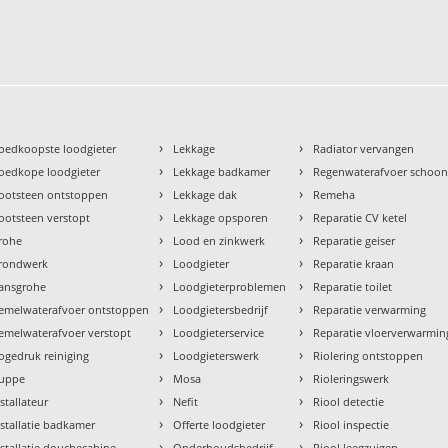
›
›
oedkoopste loodgieter
Lekkage
Radiator vervangen
›
›
oedkope loodgieter
Lekkage badkamer
Regenwaterafvoer schoo
›
›
ootsteen ontstoppen
Lekkage dak
Remeha
›
›
ootsteen verstopt
Lekkage opsporen
Reparatie CV ketel
›
›
rohe
Lood en zinkwerk
Reparatie geiser
›
›
rondwerk
Loodgieter
Reparatie kraan
›
›
ansgrohe
Loodgieterproblemen
Reparatie toilet
›
›
emelwaterafvoer ontstoppen
Loodgietersbedrijf
Reparatie verwarming
›
›
emelwaterafvoer verstopt
Loodgieterservice
Reparatie vloerverwarmin
›
›
ogedruk reiniging
Loodgieterswerk
Riolering ontstoppen
›
›
uppe
Mosa
Rioleringswerk
›
›
nstallateur
Nefit
Riool detectie
›
›
nstallatie badkamer
Offerte loodgieter
Riool inspectie
›
›
nstallatie douchecabine
Onderhoudsbedrijf
Riool leegzuigen