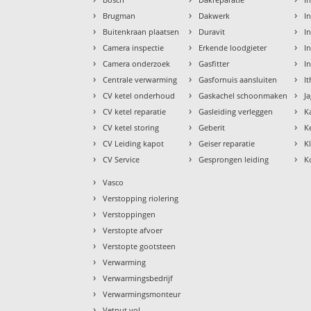
›
›
›
Brugman
Dakwerk
I
›
›
›
Buitenkraan plaatsen
Duravit
In
›
›
›
Camera inspectie
Erkende loodgieter
In
›
›
›
Camera onderzoek
Gasfitter
I
›
›
›
Centrale verwarming
Gasfornuis aansluiten
I
›
›
›
CV ketel onderhoud
Gaskachel schoonmaken
J
›
›
›
CV ketel reparatie
Gasleiding verleggen
K
›
›
›
CV ketel storing
Geberit
K
›
›
›
CV Leiding kapot
Geiser reparatie
K
›
›
›
CV Service
Gesprongen leiding
K
›
Vasco
›
Verstopping riolering
›
Verstoppingen
›
Verstopte afvoer
›
Verstopte gootsteen
›
Verwarming
›
Verwarmingsbedrijf
›
Verwarmingsmonteur
›
Vetput vol