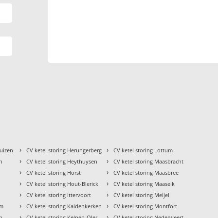
›
›
huizen
CV ketel storing Herungerberg
CV ketel storing Lottum
›
›
en
CV ketel storing Heythuysen
CV ketel storing Maasbracht
›
›
CV ketel storing Horst
CV ketel storing Maasbree
›
›
CV ketel storing Hout-Blerick
CV ketel storing Maaseik
›
›
i
CV ketel storing Ittervoort
CV ketel storing Meijel
›
›
em
CV ketel storing Kaldenkerken
CV ketel storing Montfort
›
›
th
CV ketel storing Kelpen-Oler
CV ketel storing Nederweert