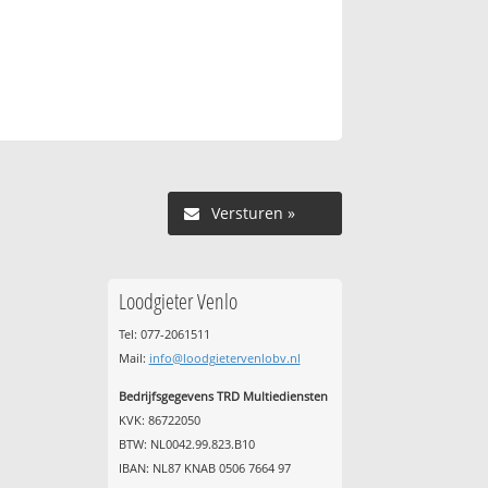
Versturen »
Loodgieter Venlo
Tel: 077-2061511
Mail:
info@loodgietervenlobv.nl
Bedrijfsgegevens TRD Multiediensten
KVK: 86722050
BTW: NL0042.99.823.B10
IBAN: NL87 KNAB 0506 7664 97