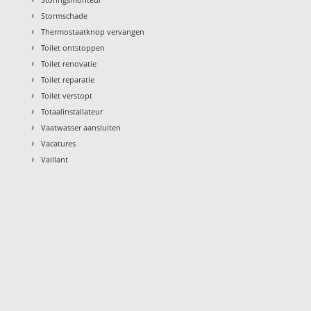
›
Stormschade
›
Thermostaatknop vervangen
›
Toilet ontstoppen
›
Toilet renovatie
›
Toilet reparatie
›
Toilet verstopt
›
Totaalinstallateur
›
Vaatwasser aansluiten
›
Vacatures
›
Vaillant