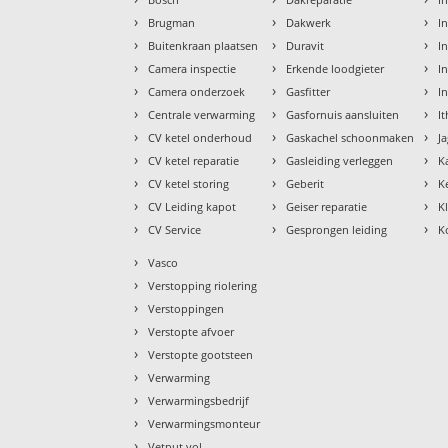
›
›
›
Brugman
Dakwerk
I
›
›
›
Buitenkraan plaatsen
Duravit
In
›
›
›
Camera inspectie
Erkende loodgieter
In
›
›
›
Camera onderzoek
Gasfitter
I
›
›
›
Centrale verwarming
Gasfornuis aansluiten
I
›
›
›
CV ketel onderhoud
Gaskachel schoonmaken
J
›
›
›
CV ketel reparatie
Gasleiding verleggen
K
›
›
›
CV ketel storing
Geberit
K
›
›
›
CV Leiding kapot
Geiser reparatie
K
›
›
›
CV Service
Gesprongen leiding
K
›
Vasco
›
Verstopping riolering
›
Verstoppingen
›
Verstopte afvoer
›
Verstopte gootsteen
›
Verwarming
›
Verwarmingsbedrijf
›
Verwarmingsmonteur
›
Vetput vol