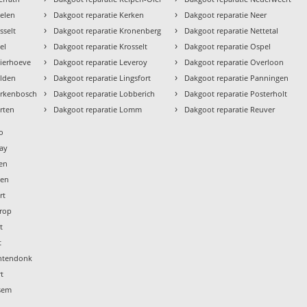
›
›
aelen
Dakgoot reparatie Kerken
Dakgoot reparatie Neer
›
›
sselt
Dakgoot reparatie Kronenberg
Dakgoot reparatie Nettetal
›
›
el
Dakgoot reparatie Krosselt
Dakgoot reparatie Ospel
›
›
eierhoeve
Dakgoot reparatie Leveroy
Dakgoot reparatie Overloon
›
›
elden
Dakgoot reparatie Lingsfort
Dakgoot reparatie Panningen
›
›
erkenbosch
Dakgoot reparatie Lobberich
Dakgoot reparatie Posterholt
›
›
rten
Dakgoot reparatie Lomm
Dakgoot reparatie Reuver
o
ray
len
sen
rt
drop
t
t
chtendonk
t
ssem