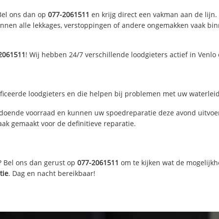
 Bel ons dan op
077-2061511
en krijg direct een vakman aan de lijn. 
nen alle lekkages, verstoppingen of andere ongemakken vaak binne
2061511
! Wij hebben 24/7 verschillende loodgieters actief in Venl
ficeerde loodgieters en die helpen bij problemen met uw waterleidi
ldoende voorraad en kunnen uw spoedreparatie deze avond uitvoer
ak gemaakt voor de definitieve reparatie.
? Bel ons dan gerust op
077-2061511
om te kijken wat de mogelijkh
tie
. Dag en nacht bereikbaar!