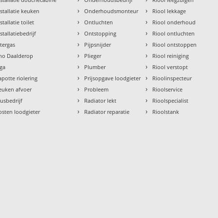
›
›
nstallatie keuken
Onderhoudsmonteur
Riool lekkage
›
›
stallatie toilet
Ontluchten
Riool onderhoud
›
›
stallatiebedrijf
Ontstopping
Riool ontluchten
›
›
ntergas
Pijpsnijder
Riool ontstoppen
›
›
tho Daalderop
Plieger
Riool reiniging
›
›
aga
Plumber
Riool verstopt
›
›
apotte riolering
Prijsopgave loodgieter
Rioolinspecteur
›
›
euken afvoer
Probleem
Rioolservice
›
›
lusbedrijf
Radiator lekt
Rioolspecialist
›
›
osten loodgieter
Radiator reparatie
Rioolstank