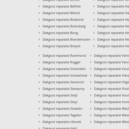
›
›
Dakgoot reparatie Belfeld
Dakgoot reparatie H
›
›
Dakgoot reparatie Blerick
Dakgoot reparatie Ha
›
›
Dakgoot reparatie Boekend
Dakgoot reparatie He
›
›
Dakgoot reparatie Bolenberg
Dakgoot reparatie H
›
›
Dakgoot reparatie Bong
Dakgoot reparatie H
›
›
Dakgoot reparatie Brandemolen
Dakgoot reparatie H
›
›
Dakgoot reparatie Breyell
Dakgoot reparatie He
›
›
Dakgoot reparatie Roermond
Dakgoot reparatie Venl
›
›
Dakgoot reparatie Roggel
Dakgoot reparatie Ven
›
›
Dakgoot reparatie Schandelo
Dakgoot reparatie Veu
›
›
Dakgoot reparatie Schwalmtal
Dakgoot reparatie Vier
›
›
Dakgoot reparatie Sevenum
Dakgoot reparatie Vilge
›
›
Dakgoot reparatie Stamproy
Dakgoot reparatie Vlo
›
›
Dakgoot reparatie Steijl
Dakgoot reparatie Voor
›
›
Dakgoot reparatie Steyl
Dakgoot reparatie Vors
›
›
Dakgoot reparatie Straelen
Dakgoot reparatie Wa
›
›
Dakgoot reparatie Tegelen
Dakgoot reparatie Weer
›
›
Dakgoot reparatie Ubroek
Dakgoot reparatie We
›
Dakgoot reparatie Veld