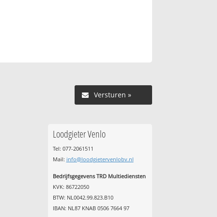
Versturen »
Loodgieter Venlo
Tel: 077-2061511
Mail:
info@loodgietervenlobv.nl
Bedrijfsgegevens TRD Multiediensten
KVK: 86722050
BTW: NL0042.99.823.B10
IBAN: NL87 KNAB 0506 7664 97