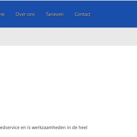
me
Over ons
Tarieven
Contact
poedservice en is werkzaamheden in de heel