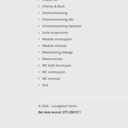
›
Villeroy & Boch
›
Vloerverwarming
›
Vloerverwarming lekt
›
Vloerverwarming reparatie
›
Vuile kruipruimte
›
Wasbak ontstoppen
›
Wasbak verstopt
›
Waterleiding lekkage
›
Wateroverlast
›
WC blijft doorlopen
›
WC ontstoppen
›
WC verstopt
›
Zink
© 2026 - Loodgieter Venlo
Bel deze avond
:
077-2061511