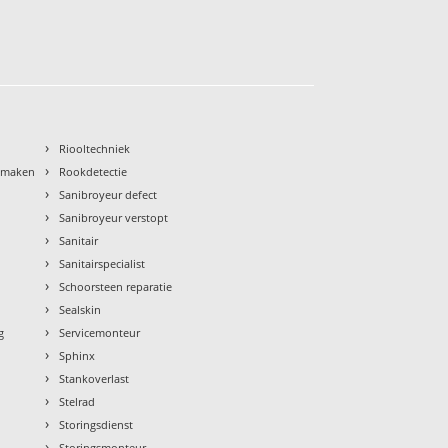
›
Riooltechniek
›
nmaken
Rookdetectie
›
Sanibroyeur defect
›
Sanibroyeur verstopt
›
Sanitair
›
Sanitairspecialist
›
Schoorsteen reparatie
›
Sealskin
›
g
Servicemonteur
›
Sphinx
›
Stankoverlast
›
Stelrad
›
Storingsdienst
›
Storingsmonteur