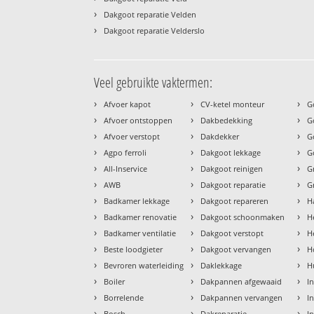
›
Dakgoot reparatie Velden
›
Dakgoot reparatie Velderslo
Veel gebruikte vaktermen:
›
›
›
Afvoer kapot
CV-ketel monteur
G
›
›
›
Afvoer ontstoppen
Dakbedekking
G
›
›
›
Afvoer verstopt
Dakdekker
G
›
›
›
Agpo ferroli
Dakgoot lekkage
G
›
›
›
All-Inservice
Dakgoot reinigen
G
›
›
›
AWB
Dakgoot reparatie
G
›
›
›
Badkamer lekkage
Dakgoot repareren
H
›
›
›
Badkamer renovatie
Dakgoot schoonmaken
H
›
›
›
Badkamer ventilatie
Dakgoot verstopt
H
›
›
›
Beste loodgieter
Dakgoot vervangen
H
›
›
›
Bevroren waterleiding
Daklekkage
H
›
›
›
Boiler
Dakpannen afgewaaid
I
›
›
›
Borrelende
Dakpannen vervangen
I
›
›
›
Bosch
Dakreparatie
I