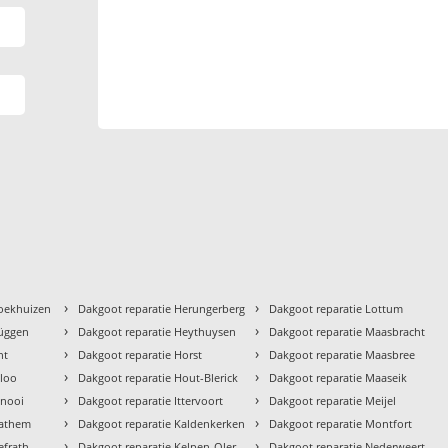
›
›
roekhuizen
Dakgoot reparatie Herungerberg
Dakgoot reparatie Lottum
›
›
rüggen
Dakgoot reparatie Heythuysen
Dakgoot reparatie Maasbracht
›
›
ht
Dakgoot reparatie Horst
Dakgoot reparatie Maasbree
›
›
eloo
Dakgoot reparatie Hout-Blerick
Dakgoot reparatie Maaseik
›
›
enooi
Dakgoot reparatie Ittervoort
Dakgoot reparatie Meijel
›
›
rathem
Dakgoot reparatie Kaldenkerken
Dakgoot reparatie Montfort
›
›
efrath
Dakgoot reparatie Kelpen-Oler
Dakgoot reparatie Nederweert