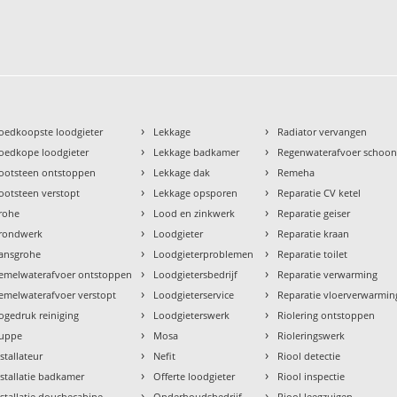
›
›
oedkoopste loodgieter
Lekkage
Radiator vervangen
›
›
oedkope loodgieter
Lekkage badkamer
Regenwaterafvoer schoo
›
›
ootsteen ontstoppen
Lekkage dak
Remeha
›
›
ootsteen verstopt
Lekkage opsporen
Reparatie CV ketel
›
›
rohe
Lood en zinkwerk
Reparatie geiser
›
›
rondwerk
Loodgieter
Reparatie kraan
›
›
ansgrohe
Loodgieterproblemen
Reparatie toilet
›
›
emelwaterafvoer ontstoppen
Loodgietersbedrijf
Reparatie verwarming
›
›
emelwaterafvoer verstopt
Loodgieterservice
Reparatie vloerverwarmin
›
›
ogedruk reiniging
Loodgieterswerk
Riolering ontstoppen
›
›
uppe
Mosa
Rioleringswerk
›
›
nstallateur
Nefit
Riool detectie
›
›
nstallatie badkamer
Offerte loodgieter
Riool inspectie
›
›
nstallatie douchecabine
Onderhoudsbedrijf
Riool leegzuigen