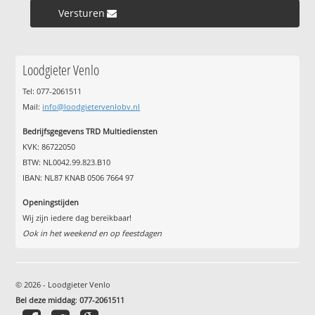
Versturen »
Loodgieter Venlo
Tel: 077-2061511
Mail:
info@loodgietervenlobv.nl
Bedrijfsgegevens TRD Multiediensten
KVK: 86722050
BTW: NL0042.99.823.B10
IBAN: NL87 KNAB 0506 7664 97
Openingstijden
Wij zijn iedere dag bereikbaar!
Ook in het weekend en op feestdagen
© 2026 - Loodgieter Venlo
Bel deze middag
:
077-2061511