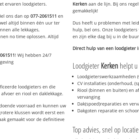
et ervaren loodgieters.
Kerken
aan de lijn. Bij ons rege
gemakkelijk!
 Bel ons dan op
077-2061511
en
ijwel altijd binnen één uur ter
Dus heeft u problemen met leid
nen alle lekkages,
hulp, bel ons. Onze loodgieters
en no time oplossen. Altijd
en zijn elke dag bij u in de buu
Direct hulp van een loodgieter 
2061511
! Wij hebben 24/7
mgeving
Loodgieter
Kerken
helpt u 
Loodgieterswerkzaamheden (w
CV installaties (onderhoud, (
ficeerde loodgieters en die
Riool (binnen en buiten) en a
afvoer en riool en daklekkage.
vervanging
Dak(spoed)reparaties en verv
oldoende voorraad en kunnen uw
Dakgoten reparatie en scho
rotere klussen wordt eerst een
aak gemaakt voor de definitieve
Top advies, snel op locati