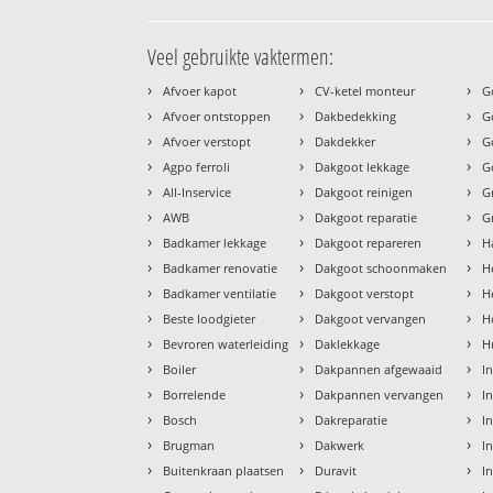
Veel gebruikte vaktermen:
›
›
›
Afvoer kapot
CV-ketel monteur
G
›
›
›
Afvoer ontstoppen
Dakbedekking
G
›
›
›
Afvoer verstopt
Dakdekker
G
›
›
›
Agpo ferroli
Dakgoot lekkage
G
›
›
›
All-Inservice
Dakgoot reinigen
G
›
›
›
AWB
Dakgoot reparatie
G
›
›
›
Badkamer lekkage
Dakgoot repareren
H
›
›
›
Badkamer renovatie
Dakgoot schoonmaken
H
›
›
›
Badkamer ventilatie
Dakgoot verstopt
H
›
›
›
Beste loodgieter
Dakgoot vervangen
H
›
›
›
Bevroren waterleiding
Daklekkage
H
›
›
›
Boiler
Dakpannen afgewaaid
I
›
›
›
Borrelende
Dakpannen vervangen
I
›
›
›
Bosch
Dakreparatie
I
›
›
›
Brugman
Dakwerk
I
›
›
›
Buitenkraan plaatsen
Duravit
In