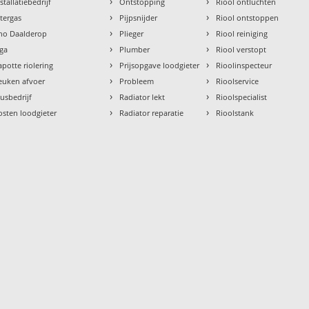
›
›
stallatiebedrijf
Ontstopping
Riool ontluchten
›
›
ntergas
Pijpsnijder
Riool ontstoppen
›
›
tho Daalderop
Plieger
Riool reiniging
›
›
aga
Plumber
Riool verstopt
›
›
apotte riolering
Prijsopgave loodgieter
Rioolinspecteur
›
›
euken afvoer
Probleem
Rioolservice
›
›
lusbedrijf
Radiator lekt
Rioolspecialist
›
›
osten loodgieter
Radiator reparatie
Rioolstank