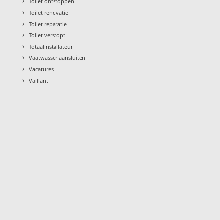
›
Toilet ontstoppen
›
Toilet renovatie
›
Toilet reparatie
›
Toilet verstopt
›
Totaalinstallateur
›
Vaatwasser aansluiten
›
Vacatures
›
Vaillant