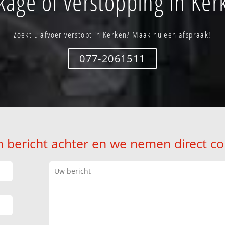
kage of verstopping in Ker
Zoekt u afvoer verstopt in Kerken? Maak nu een afspraak!
077-2061511
n bericht achter en we nemen direct co