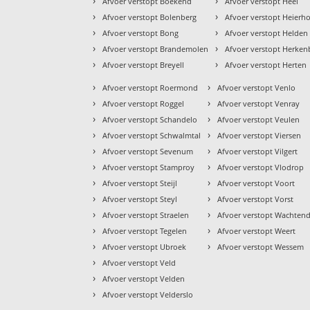
›
›
Afvoer verstopt Boekend
Afvoer verstopt Heel
›
›
Afvoer verstopt Bolenberg
Afvoer verstopt Heierh
›
›
Afvoer verstopt Bong
Afvoer verstopt Helden
›
›
Afvoer verstopt Brandemolen
Afvoer verstopt Herke
›
›
Afvoer verstopt Breyell
Afvoer verstopt Herten
›
›
Afvoer verstopt Roermond
Afvoer verstopt Venlo
›
›
Afvoer verstopt Roggel
Afvoer verstopt Venray
›
›
Afvoer verstopt Schandelo
Afvoer verstopt Veulen
›
›
Afvoer verstopt Schwalmtal
Afvoer verstopt Viersen
›
›
Afvoer verstopt Sevenum
Afvoer verstopt Vilgert
›
›
Afvoer verstopt Stamproy
Afvoer verstopt Vlodrop
›
›
Afvoer verstopt Steijl
Afvoer verstopt Voort
›
›
Afvoer verstopt Steyl
Afvoer verstopt Vorst
›
›
Afvoer verstopt Straelen
Afvoer verstopt Wachten
›
›
Afvoer verstopt Tegelen
Afvoer verstopt Weert
›
›
Afvoer verstopt Ubroek
Afvoer verstopt Wessem
›
Afvoer verstopt Veld
›
Afvoer verstopt Velden
›
Afvoer verstopt Velderslo