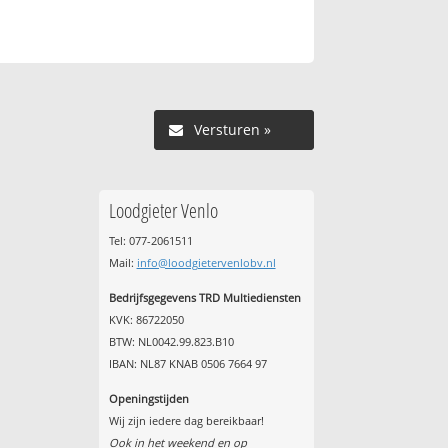
Versturen »
Loodgieter Venlo
Tel: 077-2061511
Mail:
info@loodgietervenlobv.nl
Bedrijfsgegevens TRD Multiediensten
KVK: 86722050
BTW: NL0042.99.823.B10
IBAN: NL87 KNAB 0506 7664 97
Openingstijden
Wij zijn iedere dag bereikbaar!
Ook in het weekend en op