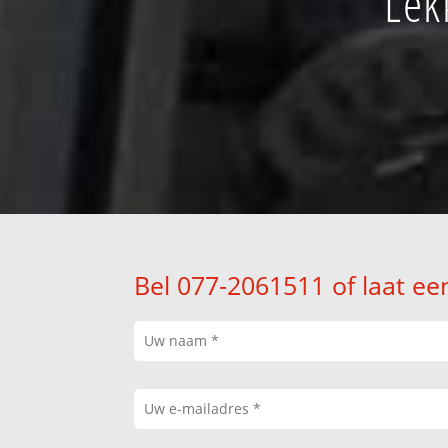
Lek
Bel 077-2061511 of laat ee