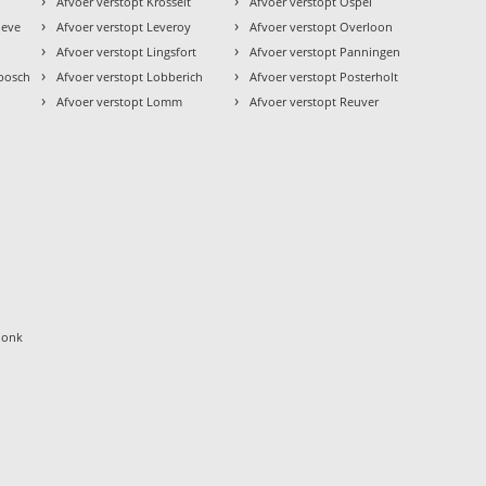
›
›
Afvoer verstopt Krosselt
Afvoer verstopt Ospel
›
›
oeve
Afvoer verstopt Leveroy
Afvoer verstopt Overloon
›
›
Afvoer verstopt Lingsfort
Afvoer verstopt Panningen
›
›
nbosch
Afvoer verstopt Lobberich
Afvoer verstopt Posterholt
›
›
Afvoer verstopt Lomm
Afvoer verstopt Reuver
donk