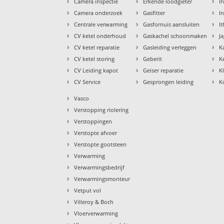
›
›
›
Camera inspectie
Erkende loodgieter
In
›
›
›
Camera onderzoek
Gasfitter
I
›
›
›
Centrale verwarming
Gasfornuis aansluiten
I
›
›
›
CV ketel onderhoud
Gaskachel schoonmaken
J
›
›
›
CV ketel reparatie
Gasleiding verleggen
K
›
›
›
CV ketel storing
Geberit
K
›
›
›
CV Leiding kapot
Geiser reparatie
K
›
›
›
CV Service
Gesprongen leiding
K
›
Vasco
›
Verstopping riolering
›
Verstoppingen
›
Verstopte afvoer
›
Verstopte gootsteen
›
Verwarming
›
Verwarmingsbedrijf
›
Verwarmingsmonteur
›
Vetput vol
›
Villeroy & Boch
›
Vloerverwarming