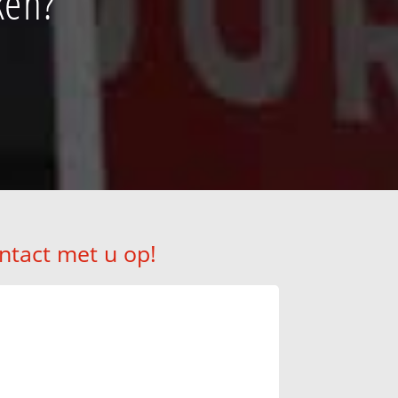
ken?
ntact met u op!