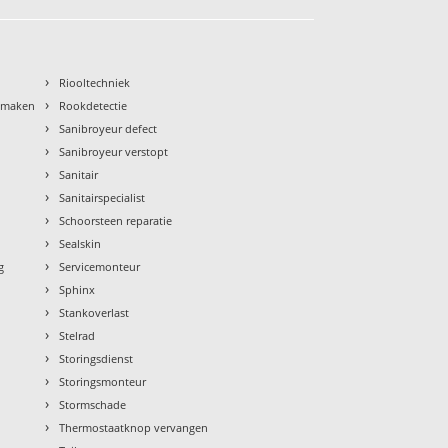
›
Riooltechniek
›
nmaken
Rookdetectie
›
Sanibroyeur defect
›
Sanibroyeur verstopt
›
Sanitair
›
Sanitairspecialist
›
Schoorsteen reparatie
›
Sealskin
›
g
Servicemonteur
›
Sphinx
›
Stankoverlast
›
Stelrad
›
Storingsdienst
›
Storingsmonteur
›
Stormschade
›
Thermostaatknop vervangen