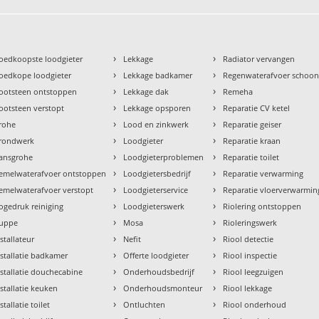
›
›
oedkoopste loodgieter
Lekkage
Radiator vervangen
›
›
oedkope loodgieter
Lekkage badkamer
Regenwaterafvoer schoo
›
›
ootsteen ontstoppen
Lekkage dak
Remeha
›
›
ootsteen verstopt
Lekkage opsporen
Reparatie CV ketel
›
›
rohe
Lood en zinkwerk
Reparatie geiser
›
›
rondwerk
Loodgieter
Reparatie kraan
›
›
ansgrohe
Loodgieterproblemen
Reparatie toilet
›
›
emelwaterafvoer ontstoppen
Loodgietersbedrijf
Reparatie verwarming
›
›
emelwaterafvoer verstopt
Loodgieterservice
Reparatie vloerverwarmin
›
›
ogedruk reiniging
Loodgieterswerk
Riolering ontstoppen
›
›
uppe
Mosa
Rioleringswerk
›
›
nstallateur
Nefit
Riool detectie
›
›
nstallatie badkamer
Offerte loodgieter
Riool inspectie
›
›
nstallatie douchecabine
Onderhoudsbedrijf
Riool leegzuigen
›
›
nstallatie keuken
Onderhoudsmonteur
Riool lekkage
›
›
stallatie toilet
Ontluchten
Riool onderhoud