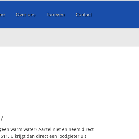
me
Over ons
Tarieven
Contact
n
?
 geen warm water? Aarzel niet en neem direct
11. U krijgt dan direct een loodgieter uit