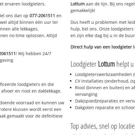
et ervaren loodgieters.
Lottum
aan de lijn. Bij ons rege
gemakkelijk!
 Bel ons dan op
077-2061511
en
ijwel altijd binnen één uur ter
Dus heeft u problemen met leid
nen alle lekkages,
hulp, bel ons. Onze loodgieters
en no time oplossen. Altijd
en zijn elke dag bij u in de buu
Direct hulp van een loodgieter 
2061511
! Wij hebben 24/7
mgeving
Loodgieter
Lottum
helpt u 
Loodgieterswerkzaamheden (w
CV installaties (onderhoud, (
ficeerde loodgieters en die
Riool (binnen en buiten) en a
afvoer en riool en daklekkage.
vervanging
Dak(spoed)reparaties en verv
oldoende voorraad en kunnen uw
Dakgoten reparatie en scho
rotere klussen wordt eerst een
aak gemaakt voor de definitieve
Top advies, snel op locati