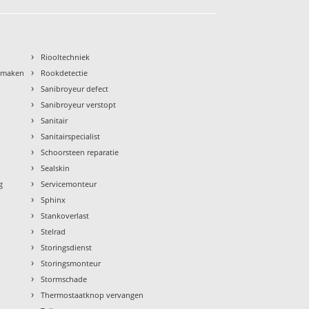
›
Riooltechniek
›
nmaken
Rookdetectie
›
Sanibroyeur defect
›
Sanibroyeur verstopt
›
Sanitair
›
Sanitairspecialist
›
Schoorsteen reparatie
›
Sealskin
›
g
Servicemonteur
›
Sphinx
›
Stankoverlast
›
Stelrad
›
Storingsdienst
›
Storingsmonteur
›
Stormschade
›
Thermostaatknop vervangen