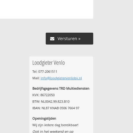
Versturen »
Loodgieter Venlo
Tel: 077-2061511
Mail:
info@loodgietervenlobv.nl
Bedrijfsgegevens TRD Multiediensten
KVK: 86722050
BTW: NL0042.99.823.B10
IBAN: NL87 KNAB 0506 7664 97
Openingstijden
Wij zijn iedere dag bereikbaar!
Ook in het weekend en op