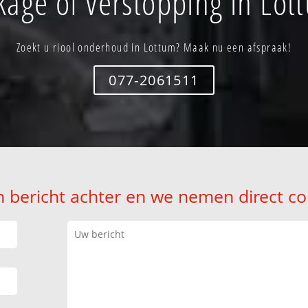
kage of verstopping in Lot
Zoekt u riool onderhoud in Lottum? Maak nu een afspraak!
077-2061511
n bericht achter en we nemen direct co