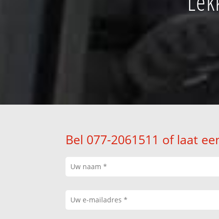
Lek
Bel 077-2061511 of laat ee