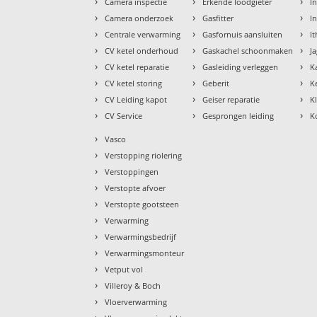
›
›
›
Camera inspectie
Erkende loodgieter
In
›
›
›
Camera onderzoek
Gasfitter
I
›
›
›
Centrale verwarming
Gasfornuis aansluiten
I
›
›
›
CV ketel onderhoud
Gaskachel schoonmaken
J
›
›
›
CV ketel reparatie
Gasleiding verleggen
K
›
›
›
CV ketel storing
Geberit
K
›
›
›
CV Leiding kapot
Geiser reparatie
K
›
›
›
CV Service
Gesprongen leiding
K
›
Vasco
›
Verstopping riolering
›
Verstoppingen
›
Verstopte afvoer
›
Verstopte gootsteen
›
Verwarming
›
Verwarmingsbedrijf
›
Verwarmingsmonteur
›
Vetput vol
›
Villeroy & Boch
›
Vloerverwarming