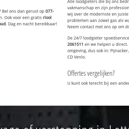
Alle loodgieters die bij ons be
vakmanschap en zijn profession
? Bel ons dan gerust op
077-
wij over de modernste en juist
n. Ook voor een gratis
riool
problemen aan zowel gas als wat
oud
. Dag en nacht bereikbaar!
Neem contact met ons op om di
De 24/7 loodgieter spoedservic
2061511
en we helpen u direct. 
omgeving, dus ook in: Pijnacker
CD Venlo.
Offertes vergelijken?
U kunt ook terecht bij een and