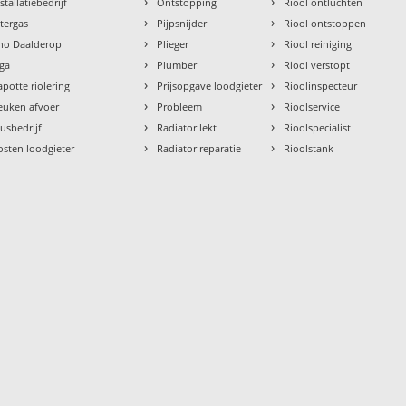
›
›
stallatiebedrijf
Ontstopping
Riool ontluchten
›
›
ntergas
Pijpsnijder
Riool ontstoppen
›
›
tho Daalderop
Plieger
Riool reiniging
›
›
aga
Plumber
Riool verstopt
›
›
apotte riolering
Prijsopgave loodgieter
Rioolinspecteur
›
›
euken afvoer
Probleem
Rioolservice
›
›
lusbedrijf
Radiator lekt
Rioolspecialist
›
›
osten loodgieter
Radiator reparatie
Rioolstank