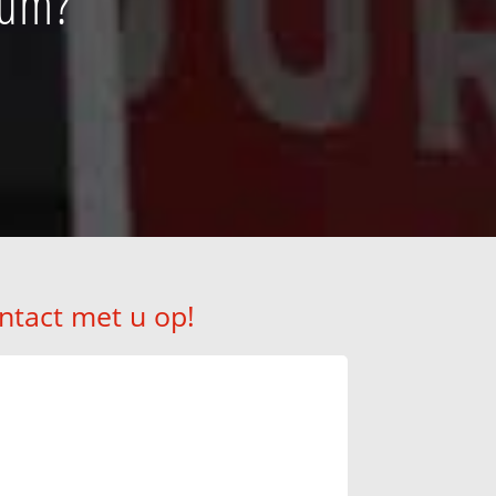
tum?
ntact met u op!