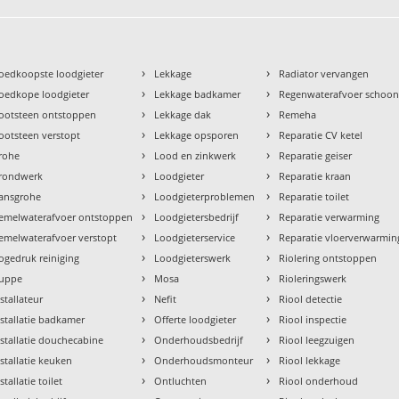
›
›
oedkoopste loodgieter
Lekkage
Radiator vervangen
›
›
oedkope loodgieter
Lekkage badkamer
Regenwaterafvoer schoo
›
›
ootsteen ontstoppen
Lekkage dak
Remeha
›
›
ootsteen verstopt
Lekkage opsporen
Reparatie CV ketel
›
›
rohe
Lood en zinkwerk
Reparatie geiser
›
›
rondwerk
Loodgieter
Reparatie kraan
›
›
ansgrohe
Loodgieterproblemen
Reparatie toilet
›
›
emelwaterafvoer ontstoppen
Loodgietersbedrijf
Reparatie verwarming
›
›
emelwaterafvoer verstopt
Loodgieterservice
Reparatie vloerverwarmin
›
›
ogedruk reiniging
Loodgieterswerk
Riolering ontstoppen
›
›
uppe
Mosa
Rioleringswerk
›
›
nstallateur
Nefit
Riool detectie
›
›
nstallatie badkamer
Offerte loodgieter
Riool inspectie
›
›
nstallatie douchecabine
Onderhoudsbedrijf
Riool leegzuigen
›
›
nstallatie keuken
Onderhoudsmonteur
Riool lekkage
›
›
stallatie toilet
Ontluchten
Riool onderhoud