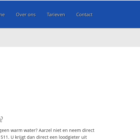
me
Over ons
Tarieven
Contact
m
?
 geen warm water? Aarzel niet en neem direct
11. U krijgt dan direct een loodgieter uit