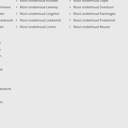
›
›
l
Riool onderhoud Krosselt
Riool onderhoud Ospel
›
›
erhoeve
Riool onderhoud Leveroy
Riool onderhoud Overloon
›
›
den
Riool onderhoud Lingsfort
Riool onderhoud Panningen
›
›
kenbosch
Riool onderhoud Lobberich
Riool onderhoud Posterholt
›
›
ten
Riool onderhoud Lomm
Riool onderhoud Reuver
y
n
n
t
op
tendonk
em