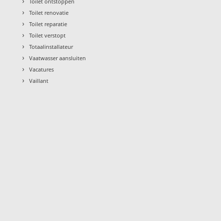
›
Toilet ontstoppen
›
Toilet renovatie
›
Toilet reparatie
›
Toilet verstopt
›
Totaalinstallateur
›
Vaatwasser aansluiten
›
Vacatures
›
Vaillant