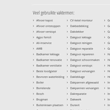
Veel gebruikte vaktermen:
›
›
›
Afvoer kapot
CV-ketel monteur
G
›
›
›
Afvoer ontstoppen
Dakbedekking
G
›
›
›
Afvoer verstopt
Dakdekker
G
›
›
›
Agpo ferroli
Dakgoot lekkage
G
›
›
›
All-Inservice
Dakgoot reinigen
G
›
›
›
AWB
Dakgoot reparatie
G
›
›
›
Badkamer lekkage
Dakgoot repareren
H
›
›
›
Badkamer renovatie
Dakgoot schoonmaken
H
›
›
›
Badkamer ventilatie
Dakgoot verstopt
H
›
›
›
Beste loodgieter
Dakgoot vervangen
H
›
›
›
Bevroren waterleiding
Daklekkage
H
›
›
›
Boiler
Dakpannen afgewaaid
I
›
›
›
Borrelende
Dakpannen vervangen
I
›
›
›
Bosch
Dakreparatie
I
›
›
›
Brugman
Dakwerk
I
›
›
›
Buitenkraan plaatsen
Duravit
In