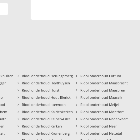
›
›
ekhuizen
Riool onderhoud Herungerberg
Riool onderhoud Lottum
›
›
ggen
Riool onderhoud Heythuysen
Riool onderhoud Maasbracht
›
›
t
Riool onderhoud Horst
Riool onderhoud Maasbree
›
›
oo
Riool onderhoud Hout-Blerick
Riool onderhoud Maaseik
›
›
ooi
Riool onderhoud Ittervoort
Riool onderhoud Meijel
›
›
them
Riool onderhoud Kaldenkerken
Riool onderhoud Montfort
›
›
rath
Riool onderhoud Kelpen-Oler
Riool onderhoud Nederweert
›
›
len
Riool onderhoud Kerken
Riool onderhoud Neer
›
›
elt
Riool onderhoud Kronenberg
Riool onderhoud Nettetal