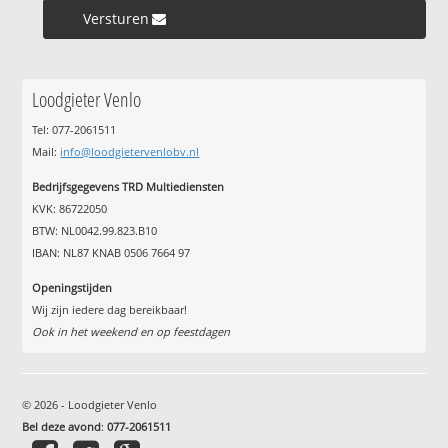
Versturen »
Loodgieter Venlo
Tel: 077-2061511
Mail:
info@loodgietervenlobv.nl
Bedrijfsgegevens TRD Multiediensten
KVK: 86722050
BTW: NL0042.99.823.B10
IBAN: NL87 KNAB 0506 7664 97
Openingstijden
Wij zijn iedere dag bereikbaar!
Ook in het weekend en op feestdagen
© 2026 - Loodgieter Venlo
Bel deze avond
:
077-2061511