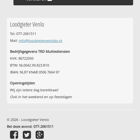
Loodgieter Venlo
Tel: 077-2061511
Mail:
info@loodgietervenlobv.nl
Bedrijfsgegevens TRD Multiediensten
KVK: 86722050
BTW: NL0042.99.823.B10
IBAN: NL87 KNAB 0506 7664 97
Openingstijden
Wij zijn iedere dag bereikbaar!
Ook in het weekend en op feestdagen
© 2026 - Loodgieter Venlo
Bel deze avond
:
077-2061511