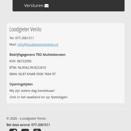
Versturen »
Loodgieter Venlo
Tel: 077-2061511
Mail:
info@loodgietervenlobv.nl
Bedrijfsgegevens TRD Multiediensten
KVK: 86722050
BTW: NL0042.99.823.B10
IBAN: NL87 KNAB 0506 7664 97
Openingstijden
Wij zijn iedere dag bereikbaar!
Ook in het weekend en op feestdagen
© 2026 - Loodgieter Venlo
Bel deze avond
:
077-2061511