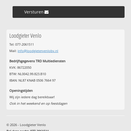
Versturen »
Loodgieter Venlo
Tel: 077-2061511
Mail:
info@loodgietervenlobv.nl
Bedrijfsgegevens TRD Multiediensten
KVK: 86722050
BTW: NL0042.99.823.B10
IBAN: NL87 KNAB 0506 7664 97
Openingstijden
Wij zijn iedere dag bereikbaar!
Ook in het weekend en op feestdagen
© 2026 - Loodgieter Venlo