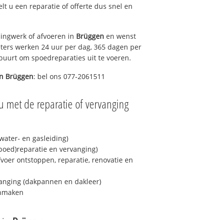
elt u een reparatie of offerte dus snel en
ingwerk of afvoeren in
Brüggen
en wenst
eters werken 24 uur per dag, 365 dagen per
e buurt om spoedreparaties uit te voeren.
in
Brüggen
: bel ons 077-2061511
u met de reparatie of vervanging
ater- en gasleiding)
spoed)reparatie en vervanging)
fvoer ontstoppen, reparatie, renovatie en
anging (dakpannen en dakleer)
onmaken