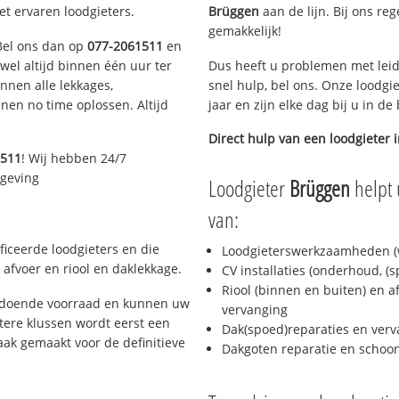
et ervaren loodgieters.
Brüggen
aan de lijn. Bij ons reg
gemakkelijk!
 Bel ons dan op
077-2061511
en
ijwel altijd binnen één uur ter
Dus heeft u problemen met leid
nen alle lekkages,
snel hulp, bel ons. Onze loodgi
en no time oplossen. Altijd
jaar en zijn elke dag bij u in d
Direct hulp van een loodgieter 
1511
! Wij hebben 24/7
mgeving
Loodgieter
Brüggen
helpt 
van:
ficeerde loodgieters en die
Loodgieterswerkzaamheden (w
afvoer en riool en daklekkage.
CV installaties (onderhoud, (
Riool (binnen en buiten) en a
oldoende voorraad en kunnen uw
vervanging
tere klussen wordt eerst een
Dak(spoed)reparaties en verv
aak gemaakt voor de definitieve
Dakgoten reparatie en scho