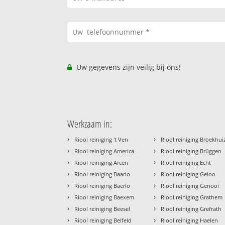
Uw gegevens zijn veilig bij ons!
Werkzaam in:
›
›
Riool reiniging 't Ven
Riool reiniging Broekhui
›
›
Riool reiniging America
Riool reiniging Brüggen
›
›
Riool reiniging Arcen
Riool reiniging Echt
›
›
Riool reiniging Baarlo
Riool reiniging Geloo
›
›
Riool reiniging Baerlo
Riool reiniging Genooi
›
›
Riool reiniging Baexem
Riool reiniging Grathem
›
›
Riool reiniging Beesel
Riool reiniging Grefrath
›
›
Riool reiniging Belfeld
Riool reiniging Haelen