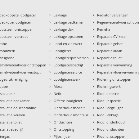
›
›
oedkoopste loodgieter
Lekkage
Radiator vervangen
›
›
oedkope loodgieter
Lekkage badkamer
Regenwaterafvoer schoo
›
›
ootsteen ontstoppen
Lekkage dak
Remeha
›
›
ootsteen verstopt
Lekkage opsporen
Reparatie CV ketel
›
›
rohe
Lood en zinkwerk
Reparatie geiser
›
›
rondwerk
Loodgieter
Reparatie kraan
›
›
ansgrohe
Loodgieterproblemen
Reparatie toilet
›
›
emelwaterafvoer ontstoppen
Loodgietersbedrijf
Reparatie verwarming
›
›
emelwaterafvoer verstopt
Loodgieterservice
Reparatie vloerverwarmin
›
›
ogedruk reiniging
Loodgieterswerk
Riolering ontstoppen
›
›
uppe
Mosa
Rioleringswerk
›
›
nstallateur
Nefit
Riool detectie
›
›
nstallatie badkamer
Offerte loodgieter
Riool inspectie
›
›
nstallatie douchecabine
Onderhoudsbedrijf
Riool leegzuigen
›
›
nstallatie keuken
Onderhoudsmonteur
Riool lekkage
›
›
stallatie toilet
Ontluchten
Riool onderhoud
›
›
stallatiebedrijf
Ontstopping
Riool ontluchten
›
›
ntergas
Pijpsnijder
Riool ontstoppen