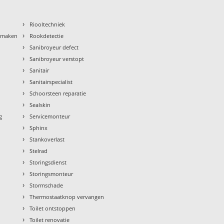
›
Riooltechniek
›
nmaken
Rookdetectie
›
Sanibroyeur defect
›
Sanibroyeur verstopt
›
Sanitair
›
Sanitairspecialist
›
Schoorsteen reparatie
›
Sealskin
›
g
Servicemonteur
›
Sphinx
›
Stankoverlast
›
Stelrad
›
Storingsdienst
›
Storingsmonteur
›
Stormschade
›
Thermostaatknop vervangen
›
Toilet ontstoppen
›
Toilet renovatie