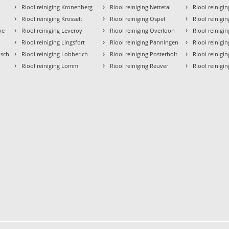
›
›
›
Riool reiniging Kronenberg
Riool reiniging Nettetal
Riool reinigin
›
›
›
Riool reiniging Krosselt
Riool reiniging Ospel
Riool reinigi
›
›
›
ve
Riool reiniging Leveroy
Riool reiniging Overloon
Riool reinigi
›
›
›
Riool reiniging Lingsfort
Riool reiniging Panningen
Riool reinigi
›
›
›
osch
Riool reiniging Lobberich
Riool reiniging Posterholt
Riool reinigi
›
›
›
Riool reiniging Lomm
Riool reiniging Reuver
Riool reinigin