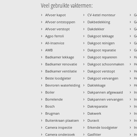
Veel gebruikte vaktermen:
›
›
›
Afvoer kapot
CV-ketel monteur
G
›
›
›
Afvoer ontstoppen
Dakbedekking
G
›
›
›
Afvoer verstopt
Dakdekker
G
›
›
›
Agpo ferroli
Dakgoot lekkage
G
›
›
›
All-Inservice
Dakgoot reinigen
G
›
›
›
AWB
Dakgoot reparatie
G
›
›
›
Badkamer lekkage
Dakgoot repareren
H
›
›
›
Badkamer renovatie
Dakgoot schoonmaken
H
›
›
›
Badkamer ventilatie
Dakgoot verstopt
H
›
›
›
Beste loodgieter
Dakgoot vervangen
H
›
›
›
Bevroren waterleiding
Daklekkage
H
›
›
›
Boiler
Dakpannen afgewaaid
I
›
›
›
Borrelende
Dakpannen vervangen
I
›
›
›
Bosch
Dakreparatie
I
›
›
›
Brugman
Dakwerk
I
›
›
›
Buitenkraan plaatsen
Duravit
In
›
›
›
Camera inspectie
Erkende loodgieter
In
›
›
›
Camera onderzoek
Gasfitter
I