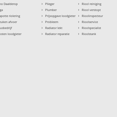
›
›
tho Daalderop
Plieger
Riool reiniging
›
›
aga
Plumber
Riool verstopt
›
›
apotte riolering
Prijsopgave loodgieter
Rioolinspecteur
›
›
euken afvoer
Probleem
Rioolservice
›
›
lusbedrijf
Radiator lekt
Rioolspecialist
›
›
osten loodgieter
Radiator reparatie
Rioolstank