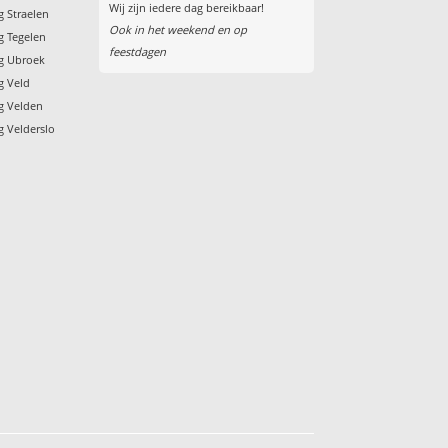
Wij zijn iedere dag bereikbaar!
g Straelen
Ook in het weekend en op
ng Tegelen
feestdagen
ng Ubroek
ng Veld
ng Velden
g Velderslo