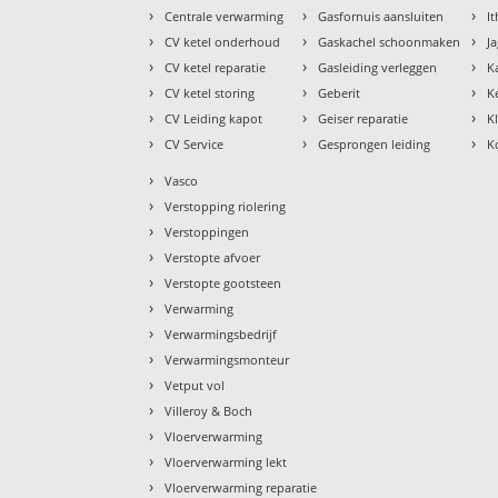
›
›
›
Centrale verwarming
Gasfornuis aansluiten
I
›
›
›
CV ketel onderhoud
Gaskachel schoonmaken
J
›
›
›
CV ketel reparatie
Gasleiding verleggen
K
›
›
›
CV ketel storing
Geberit
K
›
›
›
CV Leiding kapot
Geiser reparatie
K
›
›
›
CV Service
Gesprongen leiding
K
›
Vasco
›
Verstopping riolering
›
Verstoppingen
›
Verstopte afvoer
›
Verstopte gootsteen
›
Verwarming
›
Verwarmingsbedrijf
›
Verwarmingsmonteur
›
Vetput vol
›
Villeroy & Boch
›
Vloerverwarming
›
Vloerverwarming lekt
›
Vloerverwarming reparatie