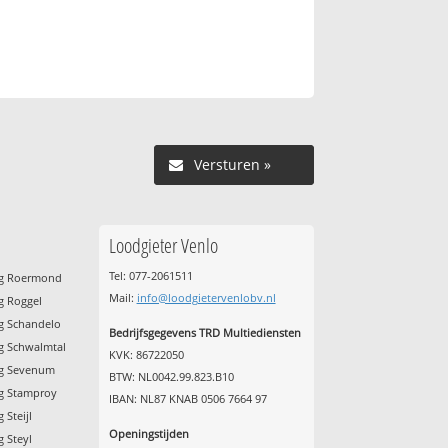
Versturen »
Loodgieter Venlo
Tel: 077-2061511
ing Roermond
Mail:
info@loodgietervenlobv.nl
ng Roggel
ng Schandelo
Bedrijfsgegevens TRD Multiediensten
ng Schwalmtal
KVK: 86722050
ing Sevenum
BTW: NL0042.99.823.B10
ng Stamproy
IBAN: NL87 KNAB 0506 7664 97
 Steijl
Openingstijden
g Steyl