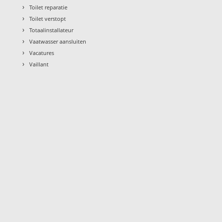
›
Toilet reparatie
›
Toilet verstopt
›
Totaalinstallateur
›
Vaatwasser aansluiten
›
Vacatures
›
Vaillant