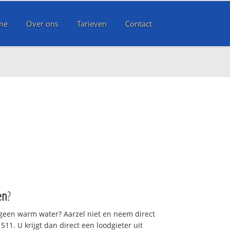
me
Over ons
Tarieven
Contact
en
?
 geen warm water? Aarzel niet en neem direct
11. U krijgt dan direct een loodgieter uit