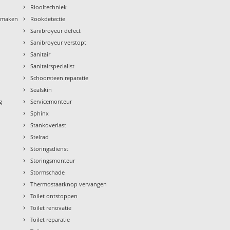
›
Riooltechniek
›
nmaken
Rookdetectie
›
Sanibroyeur defect
›
Sanibroyeur verstopt
›
Sanitair
›
Sanitairspecialist
›
Schoorsteen reparatie
›
Sealskin
›
g
Servicemonteur
›
Sphinx
›
Stankoverlast
›
Stelrad
›
Storingsdienst
›
Storingsmonteur
›
Stormschade
›
Thermostaatknop vervangen
›
Toilet ontstoppen
›
Toilet renovatie
›
Toilet reparatie