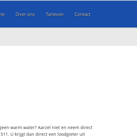
me
Over ons
Tarieven
Contact
 geen warm water? Aarzel niet en neem direct
11. U krijgt dan direct een loodgieter uit