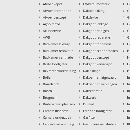
›
›
›
Afvoer kapot
CV-ketel monteur
G
›
›
›
Afvoer ontstoppen
Dakbedekking
G
›
›
›
Afvoer verstopt
Dakdekker
G
›
›
›
Agpo ferroli
Dakgoot lekkage
G
›
›
›
All-Inservice
Dakgoot reinigen
G
›
›
›
AWB
Dakgoot reparatie
G
›
›
›
Badkamer lekkage
Dakgoot repareren
H
›
›
›
Badkamer renovatie
Dakgoot schoonmaken
H
›
›
›
Badkamer ventilatie
Dakgoot verstopt
H
›
›
›
Beste loodgieter
Dakgoot vervangen
H
›
›
›
Bevroren waterleiding
Daklekkage
H
›
›
›
Boiler
Dakpannen afgewaaid
I
›
›
›
Borrelende
Dakpannen vervangen
I
›
›
›
Bosch
Dakreparatie
I
›
›
›
Brugman
Dakwerk
I
›
›
›
Buitenkraan plaatsen
Duravit
In
›
›
›
Camera inspectie
Erkende loodgieter
In
›
›
›
Camera onderzoek
Gasfitter
I
›
›
›
Centrale verwarming
Gasfornuis aansluiten
I