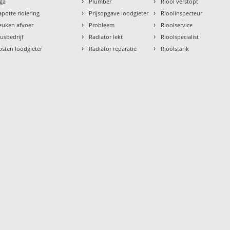
›
›
aga
Plumber
Riool verstopt
›
›
apotte riolering
Prijsopgave loodgieter
Rioolinspecteur
›
›
euken afvoer
Probleem
Rioolservice
›
›
lusbedrijf
Radiator lekt
Rioolspecialist
›
›
osten loodgieter
Radiator reparatie
Rioolstank