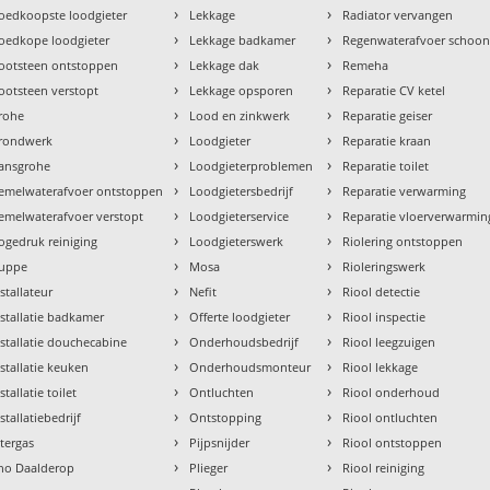
›
›
oedkoopste loodgieter
Lekkage
Radiator vervangen
›
›
oedkope loodgieter
Lekkage badkamer
Regenwaterafvoer schoo
›
›
ootsteen ontstoppen
Lekkage dak
Remeha
›
›
ootsteen verstopt
Lekkage opsporen
Reparatie CV ketel
›
›
rohe
Lood en zinkwerk
Reparatie geiser
›
›
rondwerk
Loodgieter
Reparatie kraan
›
›
ansgrohe
Loodgieterproblemen
Reparatie toilet
›
›
emelwaterafvoer ontstoppen
Loodgietersbedrijf
Reparatie verwarming
›
›
emelwaterafvoer verstopt
Loodgieterservice
Reparatie vloerverwarmin
›
›
ogedruk reiniging
Loodgieterswerk
Riolering ontstoppen
›
›
uppe
Mosa
Rioleringswerk
›
›
nstallateur
Nefit
Riool detectie
›
›
nstallatie badkamer
Offerte loodgieter
Riool inspectie
›
›
nstallatie douchecabine
Onderhoudsbedrijf
Riool leegzuigen
›
›
nstallatie keuken
Onderhoudsmonteur
Riool lekkage
›
›
stallatie toilet
Ontluchten
Riool onderhoud
›
›
stallatiebedrijf
Ontstopping
Riool ontluchten
›
›
ntergas
Pijpsnijder
Riool ontstoppen
›
›
tho Daalderop
Plieger
Riool reiniging