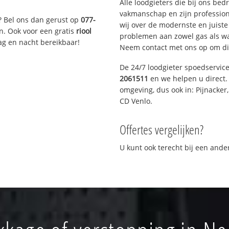
Alle loodgieters die bij ons be
vakmanschap en zijn profession
? Bel ons dan gerust op
077-
wij over de modernste en juist
n. Ook voor een gratis
riool
problemen aan zowel gas als wat
ag en nacht bereikbaar!
Neem contact met ons op om di
De 24/7 loodgieter spoedservic
2061511
en we helpen u direct. 
omgeving, dus ook in: Pijnacker
CD Venlo.
Offertes vergelijken?
U kunt ook terecht bij een and