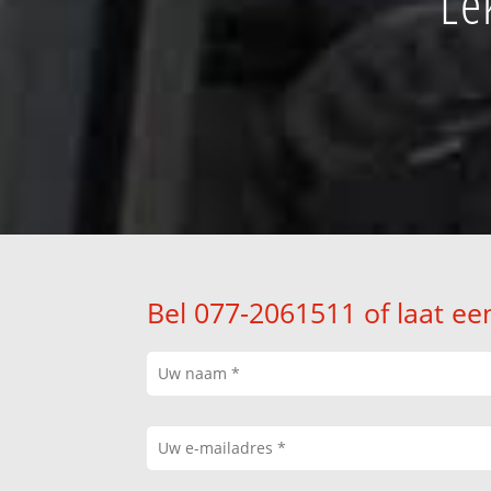
Le
Bel 077-2061511 of laat ee