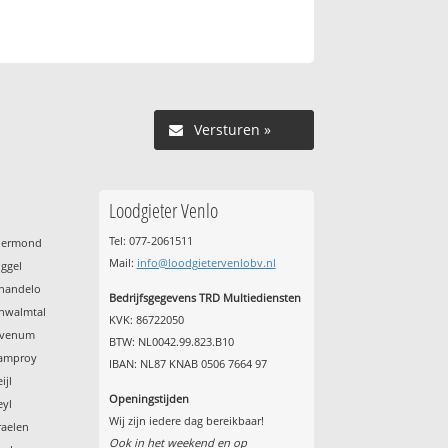
Versturen »
Loodgieter Venlo
Tel: 077-2061511
Roermond
Mail:
info@loodgietervenlobv.nl
oggel
chandelo
Bedrijfsgegevens TRD Multiediensten
chwalmtal
KVK: 86722050
Sevenum
BTW: NL0042.99.823.B10
tamproy
IBAN: NL87 KNAB 0506 7664 97
ijl
Openingstijden
eyl
Wij zijn iedere dag bereikbaar!
raelen
Ook in het weekend en op