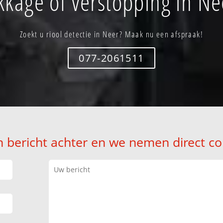
kkage of verstopping in Ne
Zoekt u riool detectie in Neer? Maak nu een afspraak!
077-2061511
n bericht achter en we nemen direct co