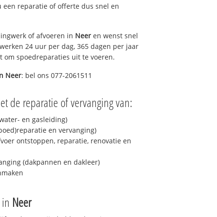
 u een reparatie of offerte dus snel en
ingwerk of afvoeren in
Neer
en wenst snel
 werken 24 uur per dag, 365 dagen per jaar
rt om spoedreparaties uit te voeren.
in
Neer
: bel ons 077-2061511
t de reparatie of vervanging van:
ater- en gasleiding)
spoed)reparatie en vervanging)
fvoer ontstoppen, reparatie, renovatie en
anging (dakpannen en dakleer)
onmaken
e in
Neer