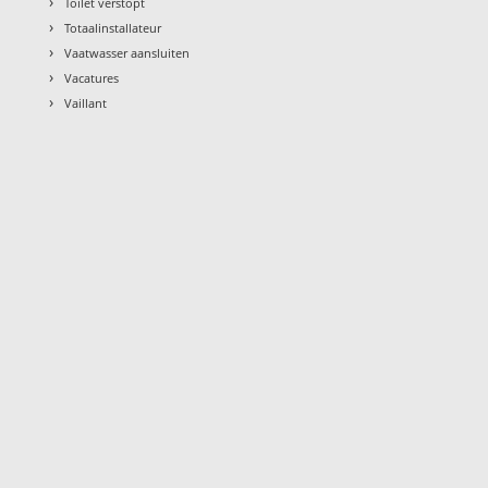
›
Toilet verstopt
›
Totaalinstallateur
›
Vaatwasser aansluiten
›
Vacatures
›
Vaillant