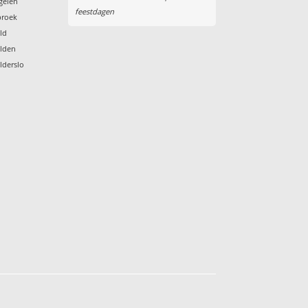
egelen
feestdagen
broek
eld
elden
lderslo