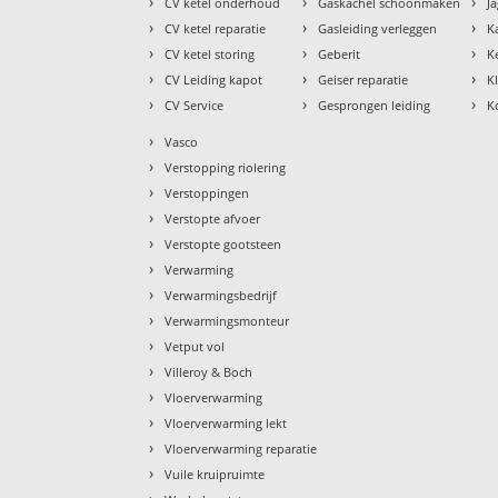
›
›
›
CV ketel onderhoud
Gaskachel schoonmaken
J
›
›
›
CV ketel reparatie
Gasleiding verleggen
K
›
›
›
CV ketel storing
Geberit
K
›
›
›
CV Leiding kapot
Geiser reparatie
K
›
›
›
CV Service
Gesprongen leiding
K
›
Vasco
›
Verstopping riolering
›
Verstoppingen
›
Verstopte afvoer
›
Verstopte gootsteen
›
Verwarming
›
Verwarmingsbedrijf
›
Verwarmingsmonteur
›
Vetput vol
›
Villeroy & Boch
›
Vloerverwarming
›
Vloerverwarming lekt
›
Vloerverwarming reparatie
›
Vuile kruipruimte