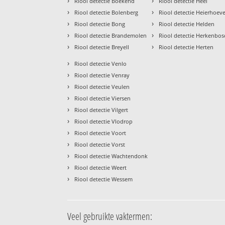
›
›
Riool detectie Boekend
Riool detectie Heel
›
›
Riool detectie Bolenberg
Riool detectie Heierhoev
›
›
Riool detectie Bong
Riool detectie Helden
›
›
Riool detectie Brandemolen
Riool detectie Herkenbos
›
›
Riool detectie Breyell
Riool detectie Herten
›
Riool detectie Venlo
›
Riool detectie Venray
›
Riool detectie Veulen
›
Riool detectie Viersen
›
Riool detectie Vilgert
›
Riool detectie Vlodrop
›
Riool detectie Voort
›
Riool detectie Vorst
›
Riool detectie Wachtendonk
›
Riool detectie Weert
›
Riool detectie Wessem
Veel gebruikte vaktermen: