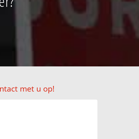
er?
ntact met u op!