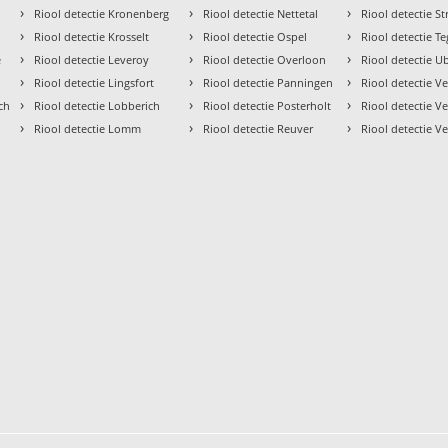
›
›
›
Riool detectie Kronenberg
Riool detectie Nettetal
Riool detectie St
›
›
›
Riool detectie Krosselt
Riool detectie Ospel
Riool detectie T
›
›
›
e
Riool detectie Leveroy
Riool detectie Overloon
Riool detectie U
›
›
›
Riool detectie Lingsfort
Riool detectie Panningen
Riool detectie V
›
›
›
ch
Riool detectie Lobberich
Riool detectie Posterholt
Riool detectie V
›
›
›
Riool detectie Lomm
Riool detectie Reuver
Riool detectie Ve