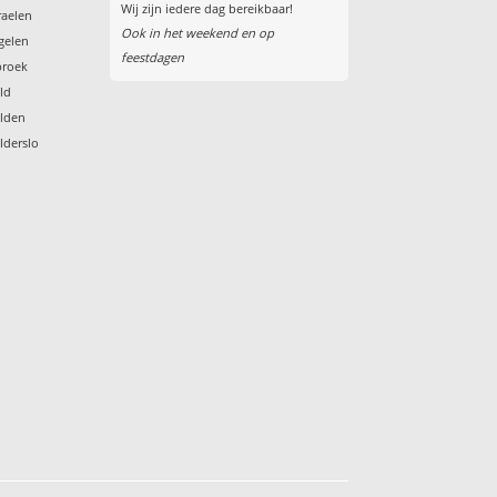
Wij zijn iedere dag bereikbaar!
raelen
Ook in het weekend en op
egelen
feestdagen
broek
eld
elden
lderslo