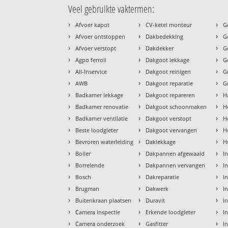
Veel gebruikte vaktermen:
›
›
›
Afvoer kapot
CV-ketel monteur
G
›
›
›
Afvoer ontstoppen
Dakbedekking
G
›
›
›
Afvoer verstopt
Dakdekker
G
›
›
›
Agpo ferroli
Dakgoot lekkage
G
›
›
›
All-Inservice
Dakgoot reinigen
G
›
›
›
AWB
Dakgoot reparatie
G
›
›
›
Badkamer lekkage
Dakgoot repareren
H
›
›
›
Badkamer renovatie
Dakgoot schoonmaken
H
›
›
›
Badkamer ventilatie
Dakgoot verstopt
H
›
›
›
Beste loodgieter
Dakgoot vervangen
H
›
›
›
Bevroren waterleiding
Daklekkage
H
›
›
›
Boiler
Dakpannen afgewaaid
I
›
›
›
Borrelende
Dakpannen vervangen
I
›
›
›
Bosch
Dakreparatie
I
›
›
›
Brugman
Dakwerk
I
›
›
›
Buitenkraan plaatsen
Duravit
In
›
›
›
Camera inspectie
Erkende loodgieter
In
›
›
›
Camera onderzoek
Gasfitter
I