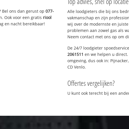
Top advies, snel op locati
? Bel ons dan gerust op
077-
Alle loodgieters die bij ons be
n. Ook voor een gratis
riool
vakmanschap en zijn profession
ag en nacht bereikbaar!
wij over de modernste en juist
problemen aan zowel gas als wat
Neem contact met ons op om di
De 24/7 loodgieter spoedservic
2061511
en we helpen u direct. 
omgeving, dus ook in: Pijnacker
CD Venlo.
Offertes vergelijken?
U kunt ook terecht bij een and