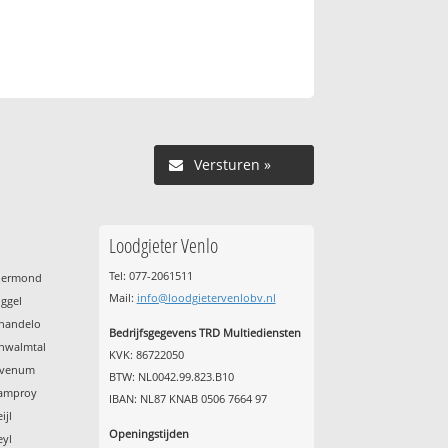
Versturen »
Loodgieter Venlo
Tel: 077-2061511
Roermond
Mail:
info@loodgietervenlobv.nl
oggel
chandelo
Bedrijfsgegevens TRD Multiediensten
chwalmtal
KVK: 86722050
Sevenum
BTW: NL0042.99.823.B10
tamproy
IBAN: NL87 KNAB 0506 7664 97
ijl
Openingstijden
eyl