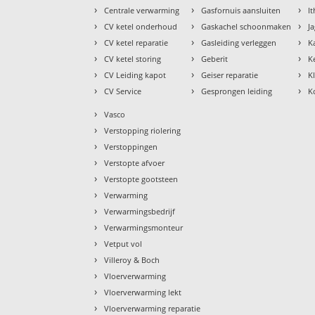
›
›
›
Centrale verwarming
Gasfornuis aansluiten
I
›
›
›
CV ketel onderhoud
Gaskachel schoonmaken
J
›
›
›
CV ketel reparatie
Gasleiding verleggen
K
›
›
›
CV ketel storing
Geberit
K
›
›
›
CV Leiding kapot
Geiser reparatie
K
›
›
›
CV Service
Gesprongen leiding
K
›
Vasco
›
Verstopping riolering
›
Verstoppingen
›
Verstopte afvoer
›
Verstopte gootsteen
›
Verwarming
›
Verwarmingsbedrijf
›
Verwarmingsmonteur
›
Vetput vol
›
Villeroy & Boch
›
Vloerverwarming
›
Vloerverwarming lekt
›
Vloerverwarming reparatie