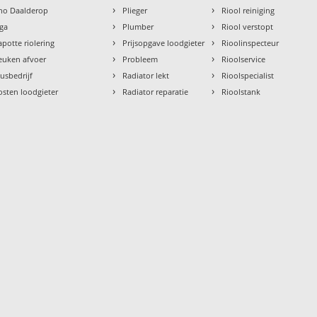
›
›
tho Daalderop
Plieger
Riool reiniging
›
›
aga
Plumber
Riool verstopt
›
›
apotte riolering
Prijsopgave loodgieter
Rioolinspecteur
›
›
euken afvoer
Probleem
Rioolservice
›
›
lusbedrijf
Radiator lekt
Rioolspecialist
›
›
osten loodgieter
Radiator reparatie
Rioolstank