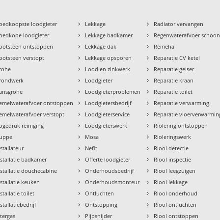
›
›
oedkoopste loodgieter
Lekkage
Radiator vervangen
›
›
oedkope loodgieter
Lekkage badkamer
Regenwaterafvoer schoo
›
›
ootsteen ontstoppen
Lekkage dak
Remeha
›
›
ootsteen verstopt
Lekkage opsporen
Reparatie CV ketel
›
›
rohe
Lood en zinkwerk
Reparatie geiser
›
›
rondwerk
Loodgieter
Reparatie kraan
›
›
ansgrohe
Loodgieterproblemen
Reparatie toilet
›
›
emelwaterafvoer ontstoppen
Loodgietersbedrijf
Reparatie verwarming
›
›
emelwaterafvoer verstopt
Loodgieterservice
Reparatie vloerverwarmin
›
›
ogedruk reiniging
Loodgieterswerk
Riolering ontstoppen
›
›
uppe
Mosa
Rioleringswerk
›
›
nstallateur
Nefit
Riool detectie
›
›
nstallatie badkamer
Offerte loodgieter
Riool inspectie
›
›
nstallatie douchecabine
Onderhoudsbedrijf
Riool leegzuigen
›
›
nstallatie keuken
Onderhoudsmonteur
Riool lekkage
›
›
stallatie toilet
Ontluchten
Riool onderhoud
›
›
stallatiebedrijf
Ontstopping
Riool ontluchten
›
›
ntergas
Pijpsnijder
Riool ontstoppen