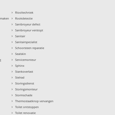
›
Riooltechniek
›
nmaken
Rookdetectie
›
Sanibroyeur defect
›
Sanibroyeur verstopt
›
Sanitair
›
Sanitairspecialist
›
Schoorsteen reparatie
›
Sealskin
›
g
Servicemonteur
›
Sphinx
›
Stankoverlast
›
Stelrad
›
Storingsdienst
›
Storingsmonteur
›
Stormschade
›
Thermostaatknop vervangen
›
Toilet ontstoppen
›
Toilet renovatie