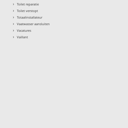
›
Toilet reparatie
›
Toilet verstopt
›
Totaalinstallateur
›
Vaatwasser aansluiten
›
Vacatures
›
Vaillant