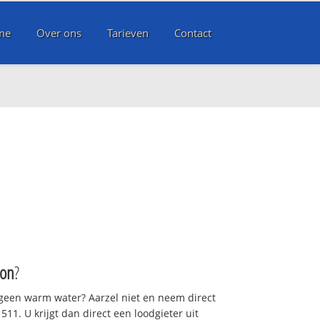
me
Over ons
Tarieven
Contact
oon
?
 geen warm water? Aarzel niet en neem direct
11. U krijgt dan direct een loodgieter uit