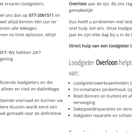
et ervaren loodgieters.
Overloon
aan de lijn. Bij ons re
gemakkelijk!
 Bel ons dan op
077-2061511
en
ijwel altijd binnen één uur ter
Dus heeft u problemen met leid
nen alle lekkages,
snel hulp, bel ons. Onze loodgi
en no time oplossen. Altijd
jaar en zijn elke dag bij u in d
Direct hulp van een loodgieter 
511
! Wij hebben 24/7
mgeving
Loodgieter
Overloon
helpt
van:
ficeerde loodgieters en die
Loodgieterswerkzaamheden (w
afvoer en riool en daklekkage.
CV installaties (onderhoud, (
Riool (binnen en buiten) en a
oldoende voorraad en kunnen uw
vervanging
tere klussen wordt eerst een
Dak(spoed)reparaties en verv
aak gemaakt voor de definitieve
Dakgoten reparatie en scho