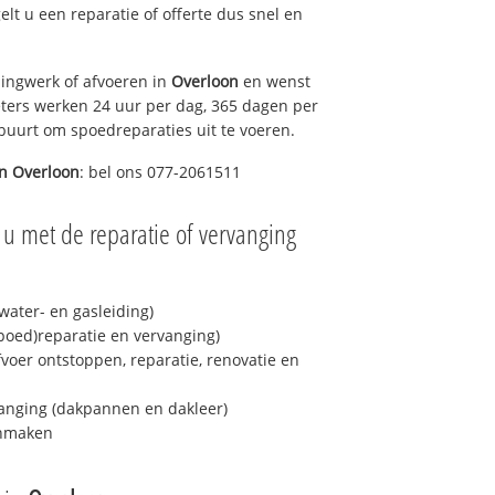
gelt u een reparatie of offerte dus snel en
ingwerk of afvoeren in
Overloon
en wenst
eters werken 24 uur per dag, 365 dagen per
e buurt om spoedreparaties uit te voeren.
in
Overloon
: bel ons 077-2061511
 u met de reparatie of vervanging
ater- en gasleiding)
spoed)reparatie en vervanging)
fvoer ontstoppen, reparatie, renovatie en
anging (dakpannen en dakleer)
onmaken