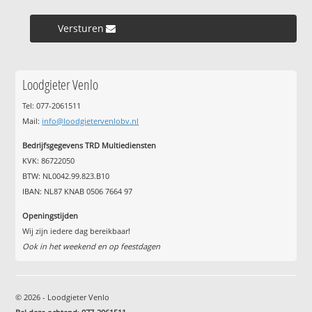
Versturen »
Loodgieter Venlo
Tel: 077-2061511
Mail:
info@loodgietervenlobv.nl
Bedrijfsgegevens TRD Multiediensten
KVK: 86722050
BTW: NL0042.99.823.B10
IBAN: NL87 KNAB 0506 7664 97
Openingstijden
Wij zijn iedere dag bereikbaar!
Ook in het weekend en op feestdagen
© 2026 - Loodgieter Venlo