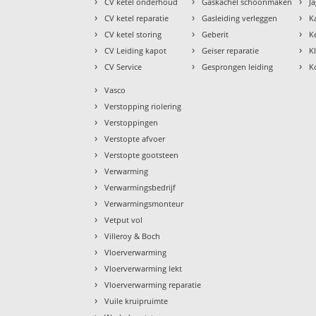
›
›
›
CV ketel onderhoud
Gaskachel schoonmaken
J
›
›
›
CV ketel reparatie
Gasleiding verleggen
K
›
›
›
CV ketel storing
Geberit
K
›
›
›
CV Leiding kapot
Geiser reparatie
K
›
›
›
CV Service
Gesprongen leiding
K
›
Vasco
›
Verstopping riolering
›
Verstoppingen
›
Verstopte afvoer
›
Verstopte gootsteen
›
Verwarming
›
Verwarmingsbedrijf
›
Verwarmingsmonteur
›
Vetput vol
›
Villeroy & Boch
›
Vloerverwarming
›
Vloerverwarming lekt
›
Vloerverwarming reparatie
›
Vuile kruipruimte