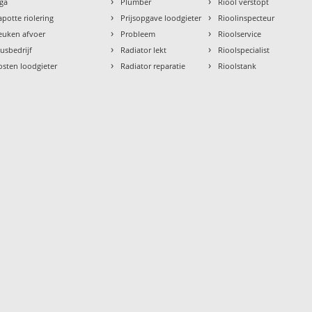
›
›
aga
Plumber
Riool verstopt
›
›
apotte riolering
Prijsopgave loodgieter
Rioolinspecteur
›
›
euken afvoer
Probleem
Rioolservice
›
›
lusbedrijf
Radiator lekt
Rioolspecialist
›
›
osten loodgieter
Radiator reparatie
Rioolstank