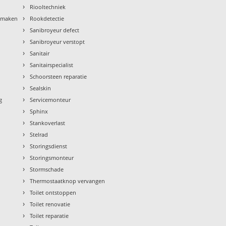
›
Riooltechniek
›
nmaken
Rookdetectie
›
Sanibroyeur defect
›
Sanibroyeur verstopt
›
Sanitair
›
Sanitairspecialist
›
Schoorsteen reparatie
›
Sealskin
›
g
Servicemonteur
›
Sphinx
›
Stankoverlast
›
Stelrad
›
Storingsdienst
›
Storingsmonteur
›
Stormschade
›
Thermostaatknop vervangen
›
Toilet ontstoppen
›
Toilet renovatie
›
Toilet reparatie