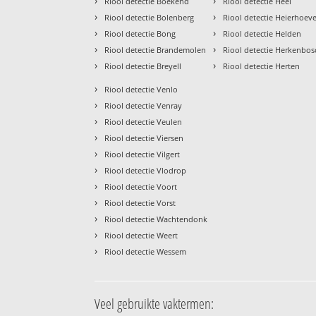
›
›
Riool detectie Boekend
Riool detectie Heel
›
›
Riool detectie Bolenberg
Riool detectie Heierhoev
›
›
Riool detectie Bong
Riool detectie Helden
›
›
Riool detectie Brandemolen
Riool detectie Herkenbos
›
›
Riool detectie Breyell
Riool detectie Herten
›
Riool detectie Venlo
›
Riool detectie Venray
›
Riool detectie Veulen
›
Riool detectie Viersen
›
Riool detectie Vilgert
›
Riool detectie Vlodrop
›
Riool detectie Voort
›
Riool detectie Vorst
›
Riool detectie Wachtendonk
›
Riool detectie Weert
›
Riool detectie Wessem
Veel gebruikte vaktermen: