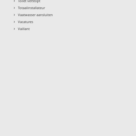
›
Toilet verstopt
›
Totaalinstallateur
›
Vaatwasser aansluiten
›
Vacatures
›
Vaillant