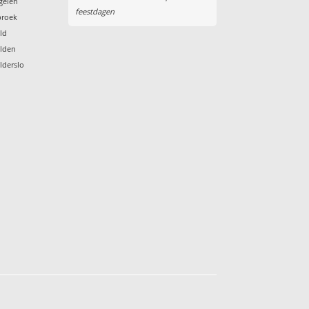
egelen
feestdagen
broek
eld
elden
lderslo