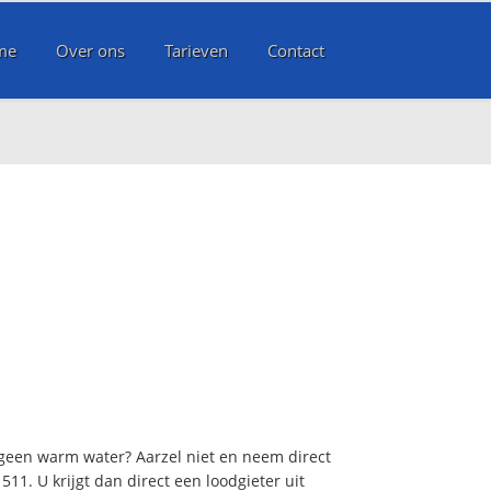
me
Over ons
Tarieven
Contact
 geen warm water? Aarzel niet en neem direct
11. U krijgt dan direct een loodgieter uit