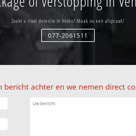
kage of verstopping in Ve
Zoekt u riool detectie in Venlo? Maak nu een afspraak!
077-2061511
n bericht achter en we nemen direct co