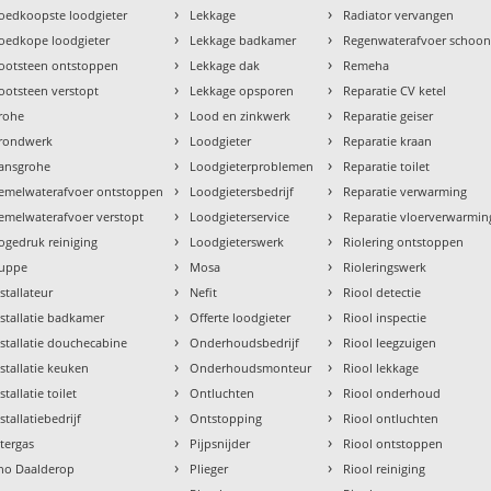
›
›
oedkoopste loodgieter
Lekkage
Radiator vervangen
›
›
oedkope loodgieter
Lekkage badkamer
Regenwaterafvoer schoo
›
›
ootsteen ontstoppen
Lekkage dak
Remeha
›
›
ootsteen verstopt
Lekkage opsporen
Reparatie CV ketel
›
›
rohe
Lood en zinkwerk
Reparatie geiser
›
›
rondwerk
Loodgieter
Reparatie kraan
›
›
ansgrohe
Loodgieterproblemen
Reparatie toilet
›
›
emelwaterafvoer ontstoppen
Loodgietersbedrijf
Reparatie verwarming
›
›
emelwaterafvoer verstopt
Loodgieterservice
Reparatie vloerverwarmin
›
›
ogedruk reiniging
Loodgieterswerk
Riolering ontstoppen
›
›
uppe
Mosa
Rioleringswerk
›
›
nstallateur
Nefit
Riool detectie
›
›
nstallatie badkamer
Offerte loodgieter
Riool inspectie
›
›
nstallatie douchecabine
Onderhoudsbedrijf
Riool leegzuigen
›
›
nstallatie keuken
Onderhoudsmonteur
Riool lekkage
›
›
stallatie toilet
Ontluchten
Riool onderhoud
›
›
stallatiebedrijf
Ontstopping
Riool ontluchten
›
›
ntergas
Pijpsnijder
Riool ontstoppen
›
›
tho Daalderop
Plieger
Riool reiniging