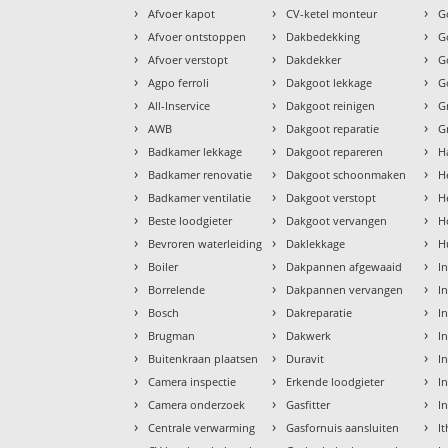
›
›
›
Afvoer kapot
CV-ketel monteur
G
›
›
›
Afvoer ontstoppen
Dakbedekking
G
›
›
›
Afvoer verstopt
Dakdekker
G
›
›
›
Agpo ferroli
Dakgoot lekkage
G
›
›
›
All-Inservice
Dakgoot reinigen
G
›
›
›
AWB
Dakgoot reparatie
G
›
›
›
Badkamer lekkage
Dakgoot repareren
H
›
›
›
Badkamer renovatie
Dakgoot schoonmaken
H
›
›
›
Badkamer ventilatie
Dakgoot verstopt
H
›
›
›
Beste loodgieter
Dakgoot vervangen
H
›
›
›
Bevroren waterleiding
Daklekkage
H
›
›
›
Boiler
Dakpannen afgewaaid
I
›
›
›
Borrelende
Dakpannen vervangen
I
›
›
›
Bosch
Dakreparatie
I
›
›
›
Brugman
Dakwerk
I
›
›
›
Buitenkraan plaatsen
Duravit
In
›
›
›
Camera inspectie
Erkende loodgieter
In
›
›
›
Camera onderzoek
Gasfitter
I
›
›
›
Centrale verwarming
Gasfornuis aansluiten
I