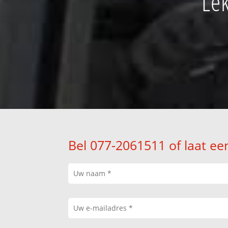
Lek
Bel 077-2061511 of laat ee