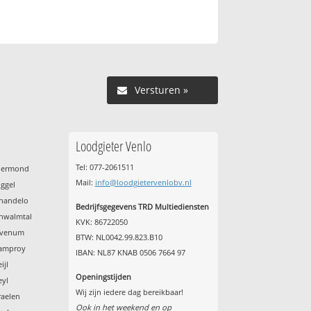
Versturen »
Loodgieter Venlo
Tel: 077-2061511
Roermond
Mail:
info@loodgietervenlobv.nl
oggel
chandelo
Bedrijfsgegevens TRD Multiediensten
chwalmtal
KVK: 86722050
Sevenum
BTW: NL0042.99.823.B10
tamproy
IBAN: NL87 KNAB 0506 7664 97
ijl
Openingstijden
eyl
Wij zijn iedere dag bereikbaar!
raelen
Ook in het weekend en op