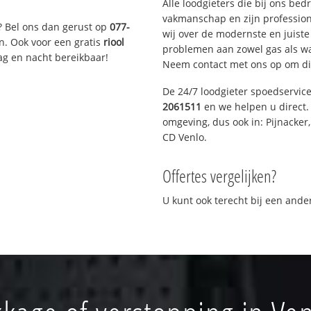
Alle loodgieters die bij ons be
vakmanschap en zijn profession
? Bel ons dan gerust op
077-
wij over de modernste en juist
n. Ook voor een gratis
riool
problemen aan zowel gas als wat
ag en nacht bereikbaar!
Neem contact met ons op om di
De 24/7 loodgieter spoedservic
2061511
en we helpen u direct. 
omgeving, dus ook in: Pijnacker
CD Venlo.
Offertes vergelijken?
U kunt ook terecht bij een and