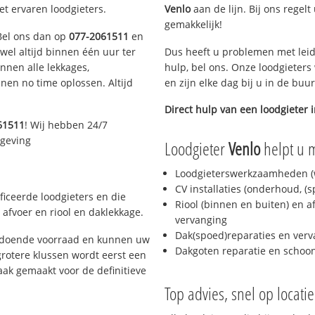
et ervaren loodgieters.
Venlo
aan de lijn. Bij ons regelt
gemakkelijk!
 Bel ons dan op
077-2061511
en
ijwel altijd binnen één uur ter
Dus heeft u problemen met leid
nen alle lekkages,
hulp, bel ons. Onze loodgieters
en no time oplossen. Altijd
en zijn elke dag bij u in de buu
Direct hulp van een loodgieter 
61511
! Wij hebben 24/7
mgeving
Loodgieter
Venlo
helpt u m
Loodgieterswerkzaamheden (w
CV installaties (onderhoud, (
ficeerde loodgieters en die
Riool (binnen en buiten) en a
afvoer en riool en daklekkage.
vervanging
Dak(spoed)reparaties en verv
oldoende voorraad en kunnen uw
Dakgoten reparatie en scho
rotere klussen wordt eerst een
aak gemaakt voor de definitieve
Top advies, snel op locati