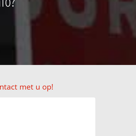
nlo?
ntact met u op!