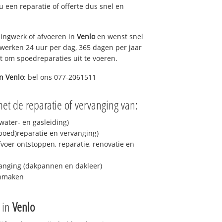
 u een reparatie of offerte dus snel en
ingwerk of afvoeren in
Venlo
en wenst snel
 werken 24 uur per dag, 365 dagen per jaar
rt om spoedreparaties uit te voeren.
in
Venlo
: bel ons 077-2061511
et de reparatie of vervanging van:
ater- en gasleiding)
spoed)reparatie en vervanging)
fvoer ontstoppen, reparatie, renovatie en
anging (dakpannen en dakleer)
onmaken
e in
Venlo