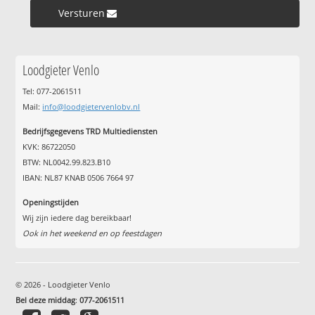
Versturen »
Loodgieter Venlo
Tel: 077-2061511
Mail:
info@loodgietervenlobv.nl
Bedrijfsgegevens TRD Multiediensten
KVK: 86722050
BTW: NL0042.99.823.B10
IBAN: NL87 KNAB 0506 7664 97
Openingstijden
Wij zijn iedere dag bereikbaar!
Ook in het weekend en op feestdagen
© 2026 - Loodgieter Venlo
Bel deze middag
:
077-2061511