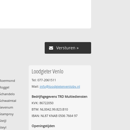
Versturen »
Loodgieter Venlo
Tel: 077-2061511
t Roermond
Mail:
info@loodgietervenlobv.nl
 Roggel
 Schandelo
Bedrijfsgegevens TRD Multiediensten
 Schwalmtal
KVK: 86722050
t Sevenum
BTW: NL0042.99.823.B10
 Stamproy
IBAN: NL87 KNAB 0506 7664 97
teijl
Openingstijden
Steyl