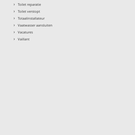
›
Toilet reparatie
›
Toilet verstopt
›
Totaalinstallateur
›
Vaatwasser aansluiten
›
Vacatures
›
Vaillant