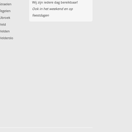
Wij zijn iedere dag bereikbaar!
Straelen
Ook in het weekend en op
Tegelen
feestdagen
 Ubroek
Veld
 Velden
Velderslo