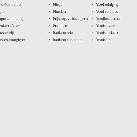
›
›
tho Daalderop
Plieger
Riool reiniging
›
›
aga
Plumber
Riool verstopt
›
›
apotte riolering
Prijsopgave loodgieter
Rioolinspecteur
›
›
euken afvoer
Probleem
Rioolservice
›
›
lusbedrijf
Radiator lekt
Rioolspecialist
›
›
osten loodgieter
Radiator reparatie
Rioolstank