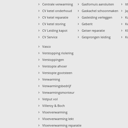
›
›
›
Centrale verwarming
Gasfornuis aansluiten
I
›
›
›
CV ketel onderhoud
Gaskachel schoonmaken
J
›
›
›
CV ketel reparatie
Gasleiding verleggen
K
›
›
›
CV ketel storing
Geberit
K
›
›
›
CV Leiding kapot
Geiser reparatie
K
›
›
›
CV Service
Gesprongen leiding
K
›
Vasco
›
Verstopping riolering
›
Verstoppingen
›
Verstopte afvoer
›
Verstopte gootsteen
›
Verwarming
›
Verwarmingsbedrijf
›
Verwarmingsmonteur
›
Vetput vol
›
Villeroy & Boch
›
Vloerverwarming
›
Vloerverwarming lekt
›
Vloerverwarming reparatie