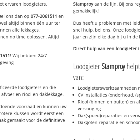
et ervaren loodgieters.
Stamproy
aan de lijn. Bij ons re
gemakkelijk!
 Bel ons dan op
077-2061511
en
ijwel altijd binnen één uur ter
Dus heeft u problemen met leid
nen alle lekkages,
snel hulp, bel ons. Onze loodgi
en no time oplossen. Altijd
jaar en zijn elke dag bij u in d
Direct hulp van een loodgieter 
61511
! Wij hebben 24/7
mgeving
Loodgieter
Stamproy
helpt
van:
ficeerde loodgieters en die
Loodgieterswerkzaamheden (w
afvoer en riool en daklekkage.
CV installaties (onderhoud, (
Riool (binnen en buiten) en a
oldoende voorraad en kunnen uw
vervanging
rotere klussen wordt eerst een
Dak(spoed)reparaties en verv
aak gemaakt voor de definitieve
Dakgoten reparatie en scho