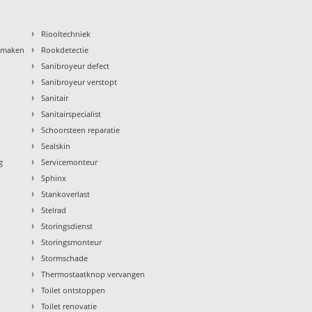
›
Riooltechniek
›
nmaken
Rookdetectie
›
Sanibroyeur defect
›
Sanibroyeur verstopt
›
Sanitair
›
Sanitairspecialist
›
Schoorsteen reparatie
›
Sealskin
›
g
Servicemonteur
›
Sphinx
›
Stankoverlast
›
Stelrad
›
Storingsdienst
›
Storingsmonteur
›
Stormschade
›
Thermostaatknop vervangen
›
Toilet ontstoppen
›
Toilet renovatie