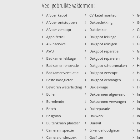
Veel gebruikte vaktermen:
›
›
›
Afvoer kapot
CV-ketel monteur
G
›
›
›
Afvoer ontstoppen
Dakbedekking
G
›
›
›
Afvoer verstopt
Dakdekker
G
›
›
›
Agpo ferroli
Dakgoot lekkage
G
›
›
›
All-Inservice
Dakgoot reinigen
G
›
›
›
AWB
Dakgoot reparatie
G
›
›
›
Badkamer lekkage
Dakgoot repareren
H
›
›
›
Badkamer renovatie
Dakgoot schoonmaken
H
›
›
›
Badkamer ventilatie
Dakgoot verstopt
H
›
›
›
Beste loodgieter
Dakgoot vervangen
H
›
›
›
Bevroren waterleiding
Daklekkage
H
›
›
›
Boiler
Dakpannen afgewaaid
I
›
›
›
Borrelende
Dakpannen vervangen
I
›
›
›
Bosch
Dakreparatie
I
›
›
›
Brugman
Dakwerk
I
›
›
›
Buitenkraan plaatsen
Duravit
In
›
›
›
Camera inspectie
Erkende loodgieter
In
›
›
›
Camera onderzoek
Gasfitter
I