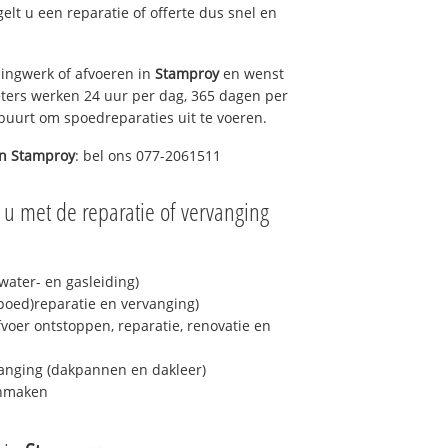
gelt u een reparatie of offerte dus snel en
ingwerk of afvoeren in
Stamproy
en wenst
eters werken 24 uur per dag, 365 dagen per
e buurt om spoedreparaties uit te voeren.
in
Stamproy
: bel ons 077-2061511
 u met de reparatie of vervanging
ater- en gasleiding)
spoed)reparatie en vervanging)
fvoer ontstoppen, reparatie, renovatie en
anging (dakpannen en dakleer)
onmaken