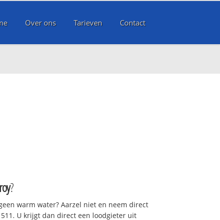
me
Over ons
Tarieven
Contact
roy
?
 geen warm water? Aarzel niet en neem direct
11. U krijgt dan direct een loodgieter uit