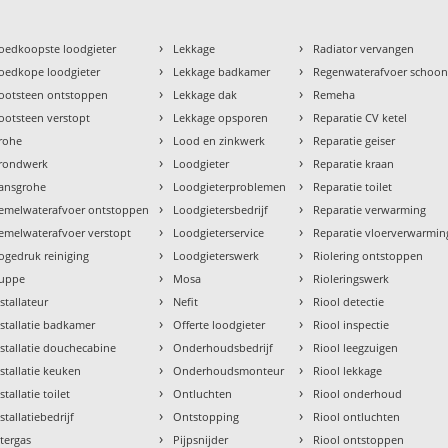
›
›
oedkoopste loodgieter
Lekkage
Radiator vervangen
›
›
oedkope loodgieter
Lekkage badkamer
Regenwaterafvoer schoo
›
›
ootsteen ontstoppen
Lekkage dak
Remeha
›
›
ootsteen verstopt
Lekkage opsporen
Reparatie CV ketel
›
›
rohe
Lood en zinkwerk
Reparatie geiser
›
›
rondwerk
Loodgieter
Reparatie kraan
›
›
ansgrohe
Loodgieterproblemen
Reparatie toilet
›
›
emelwaterafvoer ontstoppen
Loodgietersbedrijf
Reparatie verwarming
›
›
emelwaterafvoer verstopt
Loodgieterservice
Reparatie vloerverwarmin
›
›
ogedruk reiniging
Loodgieterswerk
Riolering ontstoppen
›
›
uppe
Mosa
Rioleringswerk
›
›
nstallateur
Nefit
Riool detectie
›
›
nstallatie badkamer
Offerte loodgieter
Riool inspectie
›
›
nstallatie douchecabine
Onderhoudsbedrijf
Riool leegzuigen
›
›
nstallatie keuken
Onderhoudsmonteur
Riool lekkage
›
›
stallatie toilet
Ontluchten
Riool onderhoud
›
›
stallatiebedrijf
Ontstopping
Riool ontluchten
›
›
ntergas
Pijpsnijder
Riool ontstoppen