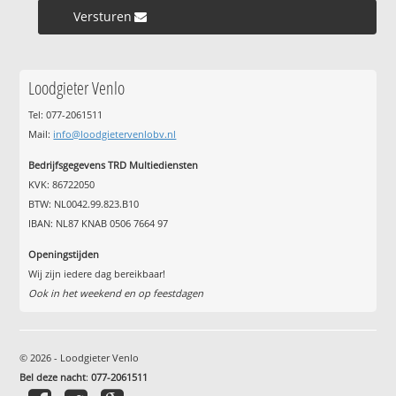
Versturen »
Loodgieter Venlo
Tel: 077-2061511
Mail:
info@loodgietervenlobv.nl
Bedrijfsgegevens TRD Multiediensten
KVK: 86722050
BTW: NL0042.99.823.B10
IBAN: NL87 KNAB 0506 7664 97
Openingstijden
Wij zijn iedere dag bereikbaar!
Ook in het weekend en op feestdagen
© 2026 - Loodgieter Venlo
Bel deze nacht
:
077-2061511