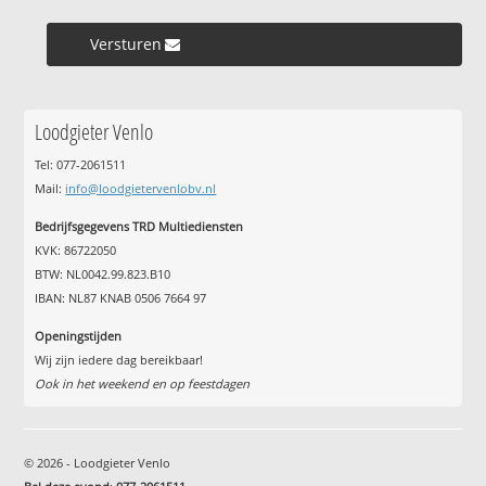
Versturen »
Loodgieter Venlo
Tel: 077-2061511
Mail:
info@loodgietervenlobv.nl
Bedrijfsgegevens TRD Multiediensten
KVK: 86722050
BTW: NL0042.99.823.B10
IBAN: NL87 KNAB 0506 7664 97
Openingstijden
Wij zijn iedere dag bereikbaar!
Ook in het weekend en op feestdagen
© 2026 - Loodgieter Venlo