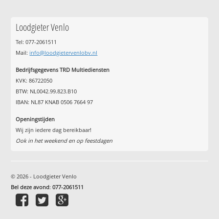
Loodgieter Venlo
Tel: 077-2061511
Mail:
info@loodgietervenlobv.nl
Bedrijfsgegevens TRD Multiediensten
KVK: 86722050
BTW: NL0042.99.823.B10
IBAN: NL87 KNAB 0506 7664 97
Openingstijden
Wij zijn iedere dag bereikbaar!
Ook in het weekend en op feestdagen
© 2026 - Loodgieter Venlo
Bel deze avond
:
077-2061511