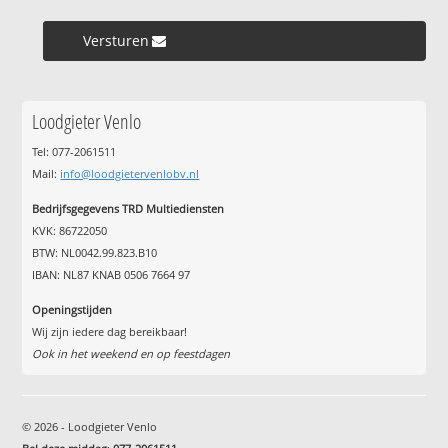
Versturen »
Loodgieter Venlo
Tel: 077-2061511
Mail:
info@loodgietervenlobv.nl
Bedrijfsgegevens TRD Multiediensten
KVK: 86722050
BTW: NL0042.99.823.B10
IBAN: NL87 KNAB 0506 7664 97
Openingstijden
Wij zijn iedere dag bereikbaar!
Ook in het weekend en op feestdagen
© 2026 - Loodgieter Venlo