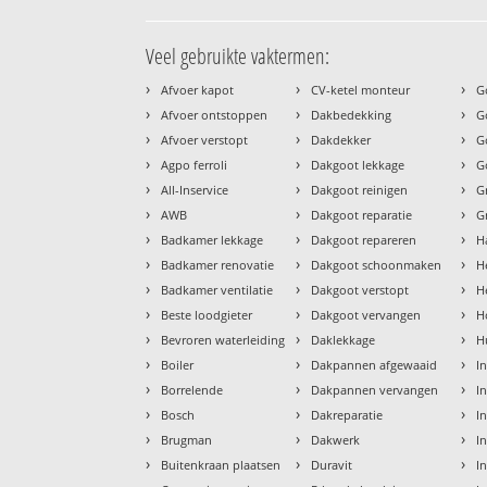
Veel gebruikte vaktermen:
›
›
›
Afvoer kapot
CV-ketel monteur
G
›
›
›
Afvoer ontstoppen
Dakbedekking
G
›
›
›
Afvoer verstopt
Dakdekker
G
›
›
›
Agpo ferroli
Dakgoot lekkage
G
›
›
›
All-Inservice
Dakgoot reinigen
G
›
›
›
AWB
Dakgoot reparatie
G
›
›
›
Badkamer lekkage
Dakgoot repareren
H
›
›
›
Badkamer renovatie
Dakgoot schoonmaken
H
›
›
›
Badkamer ventilatie
Dakgoot verstopt
H
›
›
›
Beste loodgieter
Dakgoot vervangen
H
›
›
›
Bevroren waterleiding
Daklekkage
H
›
›
›
Boiler
Dakpannen afgewaaid
I
›
›
›
Borrelende
Dakpannen vervangen
I
›
›
›
Bosch
Dakreparatie
I
›
›
›
Brugman
Dakwerk
I
›
›
›
Buitenkraan plaatsen
Duravit
In