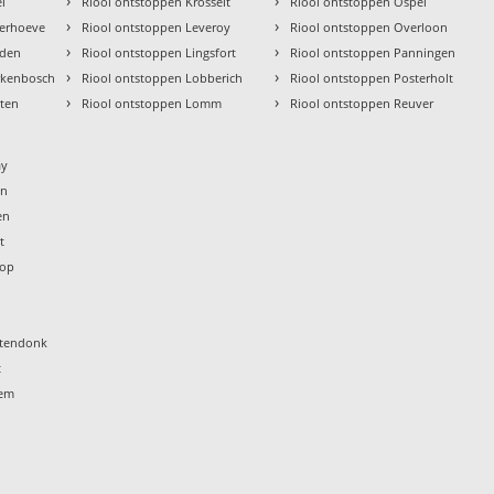
›
›
l
Riool ontstoppen Krosselt
Riool ontstoppen Ospel
›
›
ierhoeve
Riool ontstoppen Leveroy
Riool ontstoppen Overloon
›
›
lden
Riool ontstoppen Lingsfort
Riool ontstoppen Panningen
›
›
rkenbosch
Riool ontstoppen Lobberich
Riool ontstoppen Posterholt
›
›
rten
Riool ontstoppen Lomm
Riool ontstoppen Reuver
o
ay
en
en
t
rop
t
htendonk
t
sem