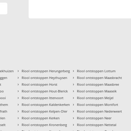
›
›
oekhuizen
Riool ontstoppen Herungerberg
Riool ontstoppen Lottum
›
›
üggen
Riool ontstoppen Heythuysen
Riool ontstoppen Maasbracht
›
›
t
Riool ontstoppen Horst
Riool ontstoppen Maasbree
›
›
loo
Riool ontstoppen Hout-Blerick
Riool ontstoppen Maaseik
›
›
nooi
Riool ontstoppen Ittervoort
Riool ontstoppen Meijel
›
›
athem
Riool ontstoppen Kaldenkerken
Riool ontstoppen Montfort
›
›
frath
Riool ontstoppen Kelpen-Oler
Riool ontstoppen Nederweert
›
›
elen
Riool ontstoppen Kerken
Riool ontstoppen Neer
›
›
selt
Riool ontstoppen Kronenberg
Riool ontstoppen Nettetal