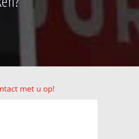
ken?
ntact met u op!