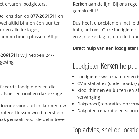
et ervaren loodgieters.
Kerken
aan de lijn. Bij ons rege
gemakkelijk!
 Bel ons dan op
077-2061511
en
ijwel altijd binnen één uur ter
Dus heeft u problemen met leid
nen alle lekkages,
hulp, bel ons. Onze loodgieters
en no time oplossen. Altijd
en zijn elke dag bij u in de buu
Direct hulp van een loodgieter 
-2061511
! Wij hebben 24/7
mgeving
Loodgieter
Kerken
helpt u 
Loodgieterswerkzaamheden (w
CV installaties (onderhoud, (
ficeerde loodgieters en die
Riool (binnen en buiten) en a
afvoer en riool en daklekkage.
vervanging
Dak(spoed)reparaties en verv
oldoende voorraad en kunnen uw
Dakgoten reparatie en scho
rotere klussen wordt eerst een
aak gemaakt voor de definitieve
Top advies, snel op locati