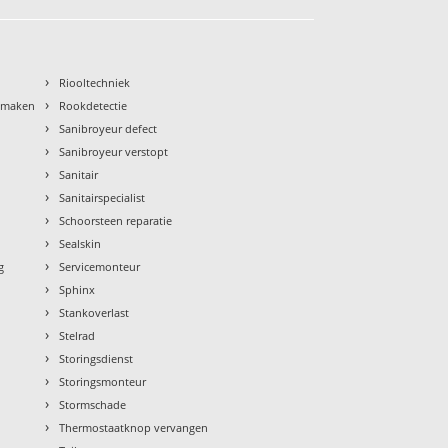
›
Riooltechniek
›
nmaken
Rookdetectie
›
Sanibroyeur defect
›
Sanibroyeur verstopt
›
Sanitair
›
Sanitairspecialist
›
Schoorsteen reparatie
›
Sealskin
›
g
Servicemonteur
›
Sphinx
›
Stankoverlast
›
Stelrad
›
Storingsdienst
›
Storingsmonteur
›
Stormschade
›
Thermostaatknop vervangen