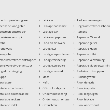
›
›
oedkoopste loodgieter
Lekkage
Radiator vervangen
›
›
oedkope loodgieter
Lekkage badkamer
Regenwaterafvoer schoo
›
›
ootsteen ontstoppen
Lekkage dak
Remeha
›
›
ootsteen verstopt
Lekkage opsporen
Reparatie CV ketel
›
›
rohe
Lood en zinkwerk
Reparatie geiser
›
›
rondwerk
Loodgieter
Reparatie kraan
›
›
ansgrohe
Loodgieterproblemen
Reparatie toilet
›
›
emelwaterafvoer ontstoppen
Loodgietersbedrijf
Reparatie verwarming
›
›
emelwaterafvoer verstopt
Loodgieterservice
Reparatie vloerverwarmin
›
›
ogedruk reiniging
Loodgieterswerk
Riolering ontstoppen
›
›
uppe
Mosa
Rioleringswerk
›
›
nstallateur
Nefit
Riool detectie
›
›
nstallatie badkamer
Offerte loodgieter
Riool inspectie
›
›
nstallatie douchecabine
Onderhoudsbedrijf
Riool leegzuigen
›
›
nstallatie keuken
Onderhoudsmonteur
Riool lekkage
›
›
stallatie toilet
Ontluchten
Riool onderhoud