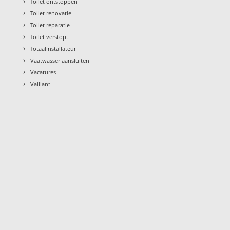
›
Toilet ontstoppen
›
Toilet renovatie
›
Toilet reparatie
›
Toilet verstopt
›
Totaalinstallateur
›
Vaatwasser aansluiten
›
Vacatures
›
Vaillant