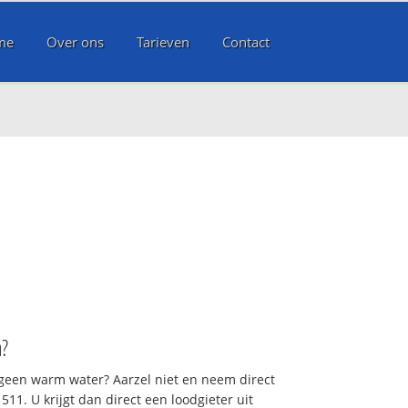
me
Over ons
Tarieven
Contact
n
?
 geen warm water? Aarzel niet en neem direct
11. U krijgt dan direct een loodgieter uit