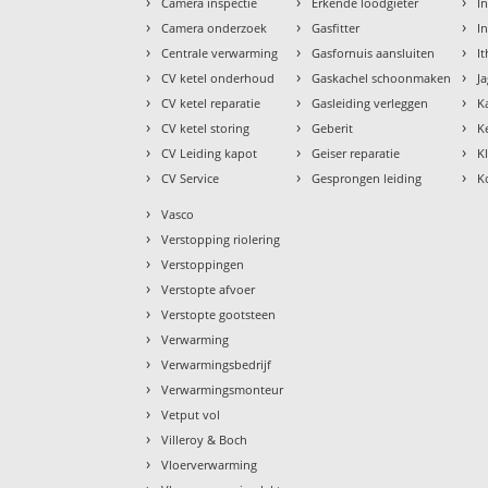
›
›
›
Camera inspectie
Erkende loodgieter
In
›
›
›
Camera onderzoek
Gasfitter
I
›
›
›
Centrale verwarming
Gasfornuis aansluiten
I
›
›
›
CV ketel onderhoud
Gaskachel schoonmaken
J
›
›
›
CV ketel reparatie
Gasleiding verleggen
K
›
›
›
CV ketel storing
Geberit
K
›
›
›
CV Leiding kapot
Geiser reparatie
K
›
›
›
CV Service
Gesprongen leiding
K
›
Vasco
›
Verstopping riolering
›
Verstoppingen
›
Verstopte afvoer
›
Verstopte gootsteen
›
Verwarming
›
Verwarmingsbedrijf
›
Verwarmingsmonteur
›
Vetput vol
›
Villeroy & Boch
›
Vloerverwarming