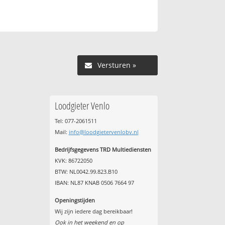
Versturen »
Loodgieter Venlo
Tel: 077-2061511
Mail:
info@loodgietervenlobv.nl
Bedrijfsgegevens TRD Multiediensten
KVK: 86722050
BTW: NL0042.99.823.B10
IBAN: NL87 KNAB 0506 7664 97
Openingstijden
Wij zijn iedere dag bereikbaar!
Ook in het weekend en op