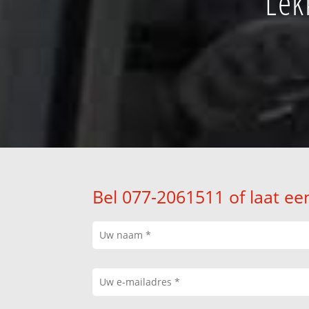
Lek
Bel 077-2061511 of laat ee