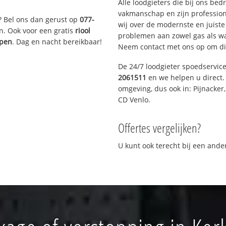
Alle loodgieters die bij ons be
vakmanschap en zijn profession
? Bel ons dan gerust op
077-
wij over de modernste en juist
n. Ook voor een gratis
riool
problemen aan zowel gas als wat
ppen
. Dag en nacht bereikbaar!
Neem contact met ons op om di
De 24/7 loodgieter spoedservic
2061511
en we helpen u direct. 
omgeving, dus ook in: Pijnacker
CD Venlo.
Offertes vergelijken?
U kunt ook terecht bij een and