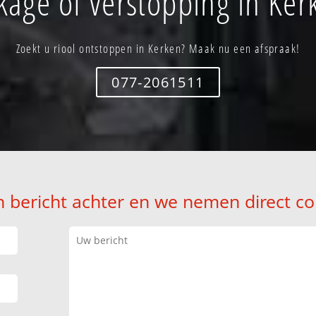
kage of verstopping in Ker
Zoekt u riool ontstoppen in Kerken? Maak nu een afspraak!
077-2061511
n bericht achter en we nemen direct co