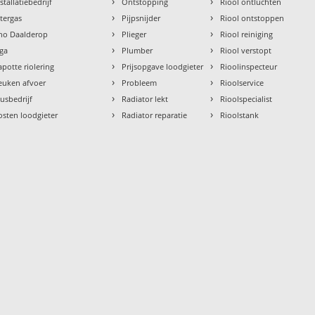
›
›
stallatiebedrijf
Ontstopping
Riool ontluchten
›
›
ntergas
Pijpsnijder
Riool ontstoppen
›
›
tho Daalderop
Plieger
Riool reiniging
›
›
aga
Plumber
Riool verstopt
›
›
apotte riolering
Prijsopgave loodgieter
Rioolinspecteur
›
›
euken afvoer
Probleem
Rioolservice
›
›
lusbedrijf
Radiator lekt
Rioolspecialist
›
›
osten loodgieter
Radiator reparatie
Rioolstank