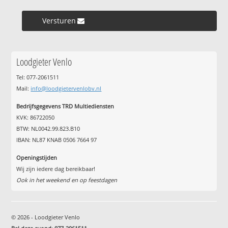
Versturen »
Loodgieter Venlo
Tel: 077-2061511
Mail:
info@loodgietervenlobv.nl
Bedrijfsgegevens TRD Multiediensten
KVK: 86722050
BTW: NL0042.99.823.B10
IBAN: NL87 KNAB 0506 7664 97
Openingstijden
Wij zijn iedere dag bereikbaar!
Ook in het weekend en op feestdagen
© 2026 - Loodgieter Venlo