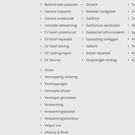
›
›
›
Buitenkraan plaatsen
Duravit
In
›
›
›
Camera inspectie
Erkende loodgieter
In
›
›
›
Camera onderzoek
Gasfitter
I
›
›
›
Centrale verwarming
Gasfornuis aansluiten
I
›
›
›
CV ketel onderhoud
Gaskachel schoonmaken
J
›
›
›
CV ketel reparatie
Gasleiding verleggen
K
›
›
›
CV ketel storing
Geberit
K
›
›
›
CV Leiding kapot
Geiser reparatie
K
›
›
›
CV Service
Gesprongen leiding
K
›
Vasco
›
Verstopping riolering
›
Verstoppingen
›
Verstopte afvoer
›
Verstopte gootsteen
›
Verwarming
›
Verwarmingsbedrijf
›
Verwarmingsmonteur
›
Vetput vol
›
Villeroy & Boch