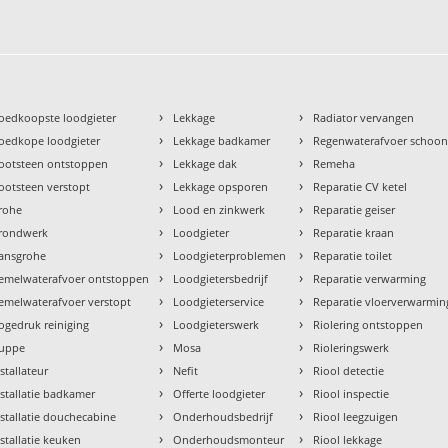
›
›
oedkoopste loodgieter
Lekkage
Radiator vervangen
›
›
oedkope loodgieter
Lekkage badkamer
Regenwaterafvoer schoo
›
›
ootsteen ontstoppen
Lekkage dak
Remeha
›
›
ootsteen verstopt
Lekkage opsporen
Reparatie CV ketel
›
›
rohe
Lood en zinkwerk
Reparatie geiser
›
›
rondwerk
Loodgieter
Reparatie kraan
›
›
ansgrohe
Loodgieterproblemen
Reparatie toilet
›
›
emelwaterafvoer ontstoppen
Loodgietersbedrijf
Reparatie verwarming
›
›
emelwaterafvoer verstopt
Loodgieterservice
Reparatie vloerverwarmin
›
›
ogedruk reiniging
Loodgieterswerk
Riolering ontstoppen
›
›
uppe
Mosa
Rioleringswerk
›
›
nstallateur
Nefit
Riool detectie
›
›
nstallatie badkamer
Offerte loodgieter
Riool inspectie
›
›
nstallatie douchecabine
Onderhoudsbedrijf
Riool leegzuigen
›
›
nstallatie keuken
Onderhoudsmonteur
Riool lekkage