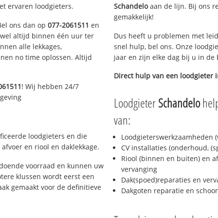
et ervaren loodgieters.
Schandelo
aan de lijn. Bij ons r
gemakkelijk!
 Bel ons dan op
077-2061511
en
ijwel altijd binnen één uur ter
Dus heeft u problemen met leid
nen alle lekkages,
snel hulp, bel ons. Onze loodgi
en no time oplossen. Altijd
jaar en zijn elke dag bij u in d
Direct hulp van een loodgieter 
061511
! Wij hebben 24/7
mgeving
Loodgieter
Schandelo
help
van:
ficeerde loodgieters en die
Loodgieterswerkzaamheden (w
afvoer en riool en daklekkage.
CV installaties (onderhoud, (
Riool (binnen en buiten) en a
oldoende voorraad en kunnen uw
vervanging
tere klussen wordt eerst een
Dak(spoed)reparaties en verv
aak gemaakt voor de definitieve
Dakgoten reparatie en scho