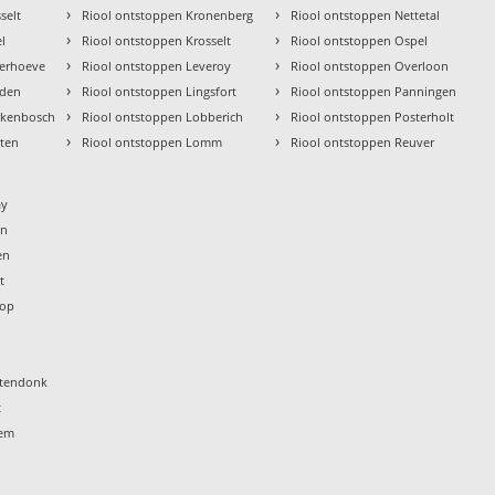
›
›
selt
Riool ontstoppen Kronenberg
Riool ontstoppen Nettetal
›
›
l
Riool ontstoppen Krosselt
Riool ontstoppen Ospel
›
›
ierhoeve
Riool ontstoppen Leveroy
Riool ontstoppen Overloon
›
›
lden
Riool ontstoppen Lingsfort
Riool ontstoppen Panningen
›
›
rkenbosch
Riool ontstoppen Lobberich
Riool ontstoppen Posterholt
›
›
rten
Riool ontstoppen Lomm
Riool ontstoppen Reuver
o
ay
en
en
t
rop
t
htendonk
t
sem