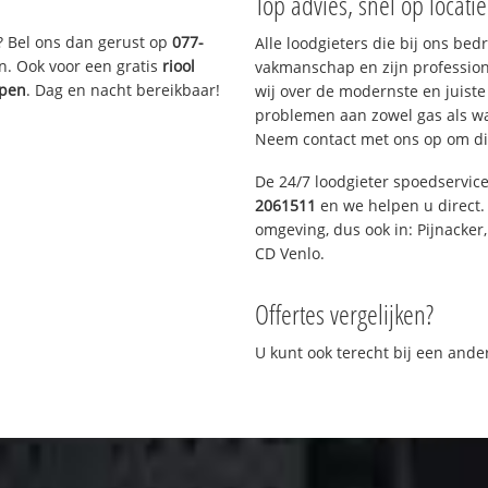
Top advies, snel op locati
? Bel ons dan gerust op
077-
Alle loodgieters die bij ons be
n. Ook voor een gratis
riool
vakmanschap en zijn profession
ppen
. Dag en nacht bereikbaar!
wij over de modernste en juist
problemen aan zowel gas als wat
Neem contact met ons op om di
De 24/7 loodgieter spoedservic
2061511
en we helpen u direct. 
omgeving, dus ook in: Pijnacker
CD Venlo.
Offertes vergelijken?
U kunt ook terecht bij een and