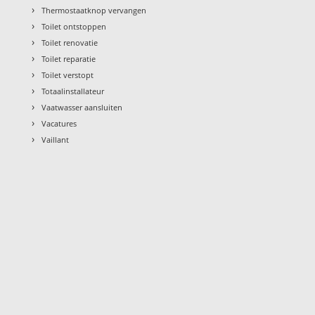
›
Thermostaatknop vervangen
›
Toilet ontstoppen
›
Toilet renovatie
›
Toilet reparatie
›
Toilet verstopt
›
Totaalinstallateur
›
Vaatwasser aansluiten
›
Vacatures
›
Vaillant