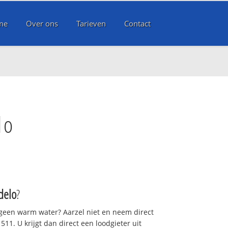
me
Over ons
Tarieven
Contact
lo
delo
?
 geen warm water? Aarzel niet en neem direct
11. U krijgt dan direct een loodgieter uit