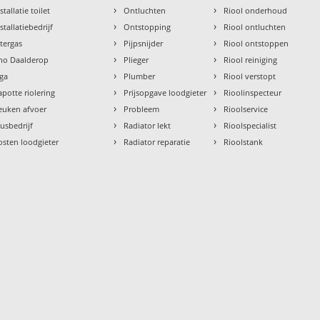
›
›
stallatie toilet
Ontluchten
Riool onderhoud
›
›
stallatiebedrijf
Ontstopping
Riool ontluchten
›
›
ntergas
Pijpsnijder
Riool ontstoppen
›
›
tho Daalderop
Plieger
Riool reiniging
›
›
aga
Plumber
Riool verstopt
›
›
apotte riolering
Prijsopgave loodgieter
Rioolinspecteur
›
›
euken afvoer
Probleem
Rioolservice
›
›
lusbedrijf
Radiator lekt
Rioolspecialist
›
›
osten loodgieter
Radiator reparatie
Rioolstank