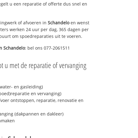
egelt u een reparatie of offerte dus snel en
ingwerk of afvoeren in
Schandelo
en wenst
eters werken 24 uur per dag, 365 dagen per
e buurt om spoedreparaties uit te voeren.
in
Schandelo
: bel ons 077-2061511
t u met de reparatie of vervanging
ater- en gasleiding)
spoed)reparatie en vervanging)
fvoer ontstoppen, reparatie, renovatie en
anging (dakpannen en dakleer)
onmaken