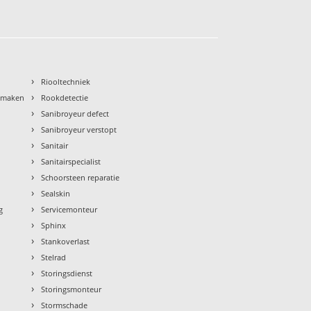
›
Riooltechniek
›
nmaken
Rookdetectie
›
Sanibroyeur defect
›
Sanibroyeur verstopt
›
Sanitair
›
Sanitairspecialist
›
Schoorsteen reparatie
›
Sealskin
›
g
Servicemonteur
›
Sphinx
›
Stankoverlast
›
Stelrad
›
Storingsdienst
›
Storingsmonteur
›
Stormschade