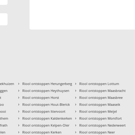
›
›
oekhuizen
Riool ontstoppen Herungerberg
Riool ontstoppen Lottum
›
›
üggen
Riool ontstoppen Heythuysen
Riool ontstoppen Maasbracht
›
›
t
Riool ontstoppen Horst
Riool ontstoppen Maasbree
›
›
loo
Riool ontstoppen Hout-Blerick
Riool ontstoppen Maaseik
›
›
nooi
Riool ontstoppen Ittervoort
Riool ontstoppen Meijel
›
›
athem
Riool ontstoppen Kaldenkerken
Riool ontstoppen Montfort
›
›
frath
Riool ontstoppen Kelpen-Oler
Riool ontstoppen Nederweert
›
›
elen
Riool ontstoppen Kerken
Riool ontstoppen Neer