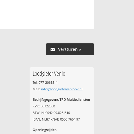
Versturen »
Loodgieter Venlo
Tel: 077-2061511
Mail:
info@loodgietervenlobv.nl
Bedrijfsgegevens TRD Multiediensten
KVK: 86722050
BTW: NL0042.99.823.B10
IBAN: NL87 KNAB 0506 7664 97
Openingstijden