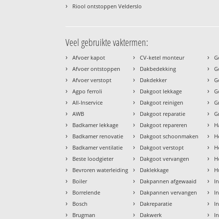
›
Riool ontstoppen Velderslo
Veel gebruikte vaktermen:
›
›
›
Afvoer kapot
CV-ketel monteur
G
›
›
›
Afvoer ontstoppen
Dakbedekking
G
›
›
›
Afvoer verstopt
Dakdekker
G
›
›
›
Agpo ferroli
Dakgoot lekkage
G
›
›
›
All-Inservice
Dakgoot reinigen
G
›
›
›
AWB
Dakgoot reparatie
G
›
›
›
Badkamer lekkage
Dakgoot repareren
H
›
›
›
Badkamer renovatie
Dakgoot schoonmaken
H
›
›
›
Badkamer ventilatie
Dakgoot verstopt
H
›
›
›
Beste loodgieter
Dakgoot vervangen
H
›
›
›
Bevroren waterleiding
Daklekkage
H
›
›
›
Boiler
Dakpannen afgewaaid
I
›
›
›
Borrelende
Dakpannen vervangen
I
›
›
›
Bosch
Dakreparatie
I
›
›
›
Brugman
Dakwerk
I