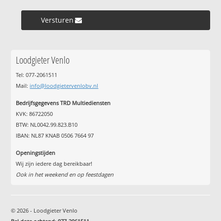
Versturen »
Loodgieter Venlo
Tel: 077-2061511
Mail:
info@loodgietervenlobv.nl
Bedrijfsgegevens TRD Multiediensten
KVK: 86722050
BTW: NL0042.99.823.B10
IBAN: NL87 KNAB 0506 7664 97
Openingstijden
Wij zijn iedere dag bereikbaar!
Ook in het weekend en op feestdagen
© 2026 - Loodgieter Venlo