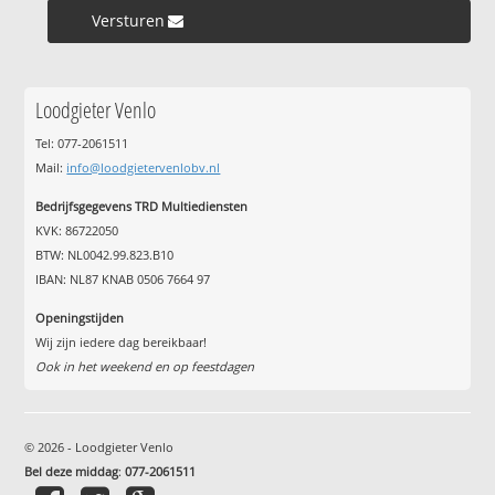
Versturen »
Loodgieter Venlo
Tel: 077-2061511
Mail:
info@loodgietervenlobv.nl
Bedrijfsgegevens TRD Multiediensten
KVK: 86722050
BTW: NL0042.99.823.B10
IBAN: NL87 KNAB 0506 7664 97
Openingstijden
Wij zijn iedere dag bereikbaar!
Ook in het weekend en op feestdagen
© 2026 - Loodgieter Venlo
Bel deze middag
:
077-2061511