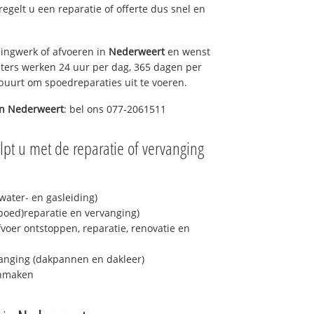
 regelt u een reparatie of offerte dus snel en
ingwerk of afvoeren in
Nederweert
en wenst
eters werken 24 uur per dag, 365 dagen per
e buurt om spoedreparaties uit te voeren.
in
Nederweert
: bel ons 077-2061511
pt u met de reparatie of vervanging
ater- en gasleiding)
spoed)reparatie en vervanging)
fvoer ontstoppen, reparatie, renovatie en
anging (dakpannen en dakleer)
onmaken