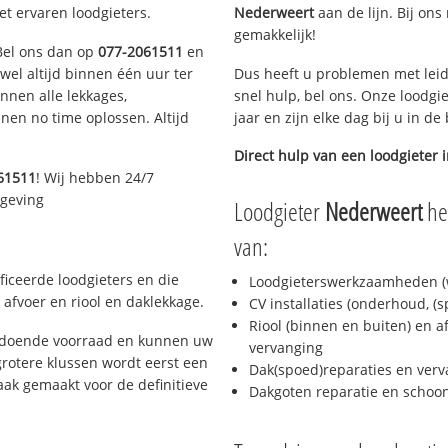
et ervaren loodgieters.
Nederweert
aan de lijn. Bij ons
gemakkelijk!
 Bel ons dan op
077-2061511
en
ijwel altijd binnen één uur ter
Dus heeft u problemen met leid
nen alle lekkages,
snel hulp, bel ons. Onze loodgi
en no time oplossen. Altijd
jaar en zijn elke dag bij u in d
Direct hulp van een loodgieter 
61511
! Wij hebben 24/7
mgeving
Loodgieter
Nederweert
hel
van:
ficeerde loodgieters en die
Loodgieterswerkzaamheden (w
afvoer en riool en daklekkage.
CV installaties (onderhoud, (
Riool (binnen en buiten) en a
oldoende voorraad en kunnen uw
vervanging
rotere klussen wordt eerst een
Dak(spoed)reparaties en verv
aak gemaakt voor de definitieve
Dakgoten reparatie en scho