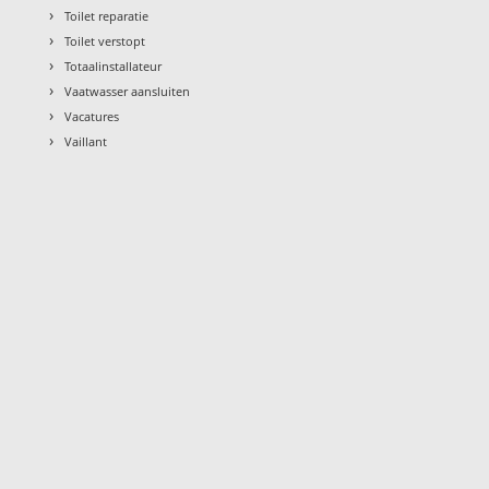
›
Toilet reparatie
›
Toilet verstopt
›
Totaalinstallateur
›
Vaatwasser aansluiten
›
Vacatures
›
Vaillant