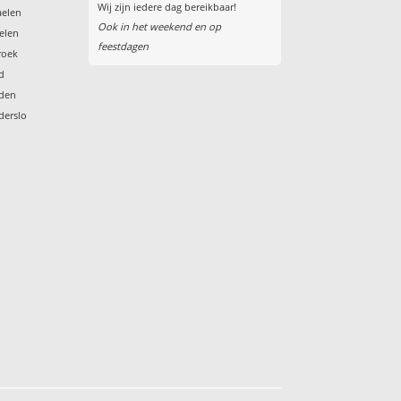
Wij zijn iedere dag bereikbaar!
aelen
Ook in het weekend en op
gelen
feestdagen
roek
ld
lden
derslo