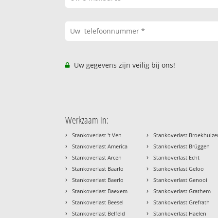
Uw gegevens zijn veilig bij ons!
Werkzaam in:
›
›
Stankoverlast 't Ven
Stankoverlast Broekhuize
›
›
Stankoverlast America
Stankoverlast Brüggen
›
›
Stankoverlast Arcen
Stankoverlast Echt
›
›
Stankoverlast Baarlo
Stankoverlast Geloo
›
›
Stankoverlast Baerlo
Stankoverlast Genooi
›
›
Stankoverlast Baexem
Stankoverlast Grathem
›
›
Stankoverlast Beesel
Stankoverlast Grefrath
›
›
Stankoverlast Belfeld
Stankoverlast Haelen