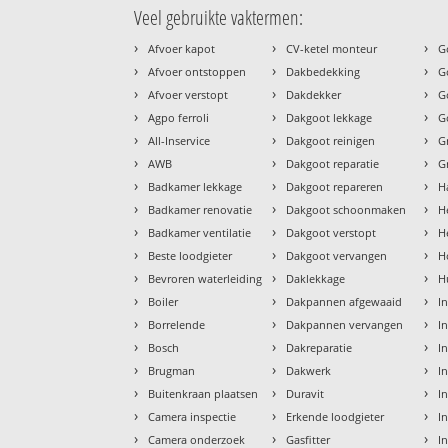
Veel gebruikte vaktermen:
›
›
›
Afvoer kapot
CV-ketel monteur
G
›
›
›
Afvoer ontstoppen
Dakbedekking
G
›
›
›
Afvoer verstopt
Dakdekker
G
›
›
›
Agpo ferroli
Dakgoot lekkage
G
›
›
›
All-Inservice
Dakgoot reinigen
G
›
›
›
AWB
Dakgoot reparatie
G
›
›
›
Badkamer lekkage
Dakgoot repareren
H
›
›
›
Badkamer renovatie
Dakgoot schoonmaken
H
›
›
›
Badkamer ventilatie
Dakgoot verstopt
H
›
›
›
Beste loodgieter
Dakgoot vervangen
H
›
›
›
Bevroren waterleiding
Daklekkage
H
›
›
›
Boiler
Dakpannen afgewaaid
I
›
›
›
Borrelende
Dakpannen vervangen
I
›
›
›
Bosch
Dakreparatie
I
›
›
›
Brugman
Dakwerk
I
›
›
›
Buitenkraan plaatsen
Duravit
In
›
›
›
Camera inspectie
Erkende loodgieter
In
›
›
›
Camera onderzoek
Gasfitter
I