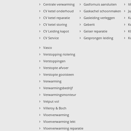
›
›
›
Centrale verwarming
Gasfornuis aansluiten
I
›
›
›
CV ketel onderhoud
Gaskachel schoonmaken
J
›
›
›
CV ketel reparatie
Gasleiding verleggen
K
›
›
›
CV ketel storing
Geberit
K
›
›
›
CV Leiding kapot
Geiser reparatie
K
›
›
›
CV Service
Gesprongen leiding
K
›
Vasco
›
Verstopping riolering
›
Verstoppingen
›
Verstopte afvoer
›
Verstopte gootsteen
›
Verwarming
›
Verwarmingsbedrijf
›
Verwarmingsmonteur
›
Vetput vol
›
Villeroy & Boch
›
Vloerverwarming
›
Vloerverwarming lekt
›
Vloerverwarming reparatie