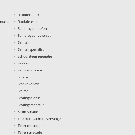
›
Riooltechniek
›
nmaken
Rookdetectie
›
Sanibroyeur defect
›
Sanibroyeur verstopt
›
Sanitair
›
Sanitairspecialist
›
Schoorsteen reparatie
›
Sealskin
›
g
Servicemonteur
›
Sphinx
›
Stankoverlast
›
Stelrad
›
Storingsdienst
›
Storingsmonteur
›
Stormschade
›
Thermostaatknop vervangen
›
Toilet ontstoppen
›
Toilet renovatie