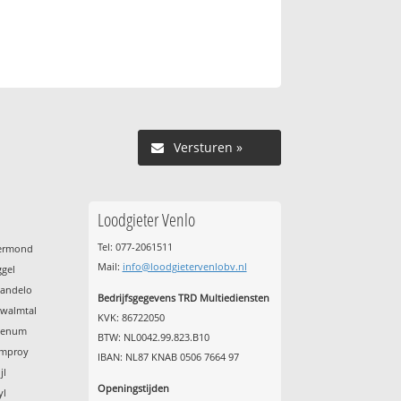
Versturen »
Loodgieter Venlo
Tel: 077-2061511
oermond
Mail:
info@loodgietervenlobv.nl
ggel
handelo
Bedrijfsgegevens TRD Multiediensten
hwalmtal
KVK: 86722050
evenum
BTW: NL0042.99.823.B10
amproy
IBAN: NL87 KNAB 0506 7664 97
jl
Openingstijden
yl