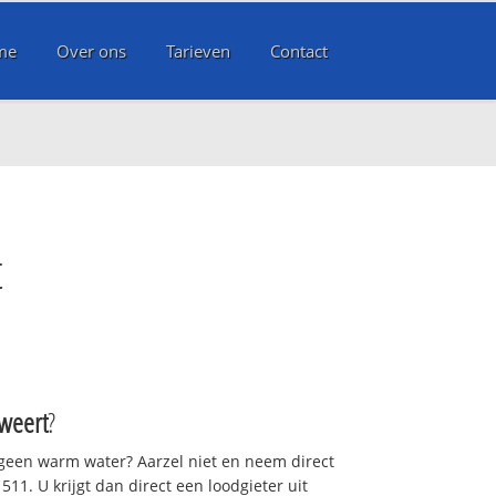
me
Over ons
Tarieven
Contact
t
weert
?
 geen warm water? Aarzel niet en neem direct
11. U krijgt dan direct een loodgieter uit