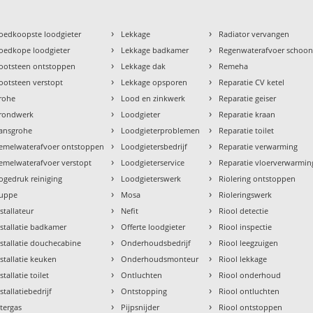
›
›
oedkoopste loodgieter
Lekkage
Radiator vervangen
›
›
oedkope loodgieter
Lekkage badkamer
Regenwaterafvoer schoo
›
›
ootsteen ontstoppen
Lekkage dak
Remeha
›
›
ootsteen verstopt
Lekkage opsporen
Reparatie CV ketel
›
›
rohe
Lood en zinkwerk
Reparatie geiser
›
›
rondwerk
Loodgieter
Reparatie kraan
›
›
ansgrohe
Loodgieterproblemen
Reparatie toilet
›
›
emelwaterafvoer ontstoppen
Loodgietersbedrijf
Reparatie verwarming
›
›
emelwaterafvoer verstopt
Loodgieterservice
Reparatie vloerverwarmin
›
›
ogedruk reiniging
Loodgieterswerk
Riolering ontstoppen
›
›
uppe
Mosa
Rioleringswerk
›
›
nstallateur
Nefit
Riool detectie
›
›
nstallatie badkamer
Offerte loodgieter
Riool inspectie
›
›
nstallatie douchecabine
Onderhoudsbedrijf
Riool leegzuigen
›
›
nstallatie keuken
Onderhoudsmonteur
Riool lekkage
›
›
stallatie toilet
Ontluchten
Riool onderhoud
›
›
stallatiebedrijf
Ontstopping
Riool ontluchten
›
›
ntergas
Pijpsnijder
Riool ontstoppen