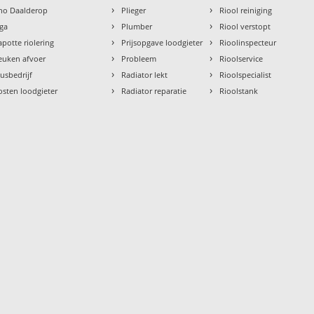
›
›
tho Daalderop
Plieger
Riool reiniging
›
›
aga
Plumber
Riool verstopt
›
›
apotte riolering
Prijsopgave loodgieter
Rioolinspecteur
›
›
euken afvoer
Probleem
Rioolservice
›
›
lusbedrijf
Radiator lekt
Rioolspecialist
›
›
osten loodgieter
Radiator reparatie
Rioolstank