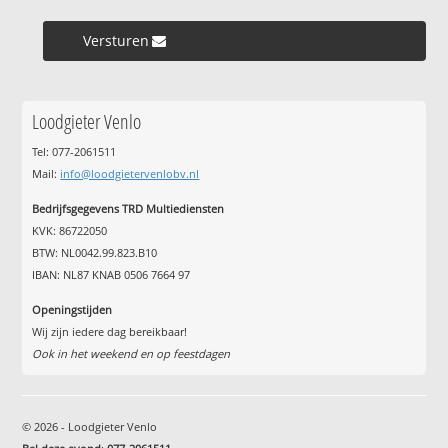
Versturen »
Loodgieter Venlo
Tel: 077-2061511
Mail:
info@loodgietervenlobv.nl
Bedrijfsgegevens TRD Multiediensten
KVK: 86722050
BTW: NL0042.99.823.B10
IBAN: NL87 KNAB 0506 7664 97
Openingstijden
Wij zijn iedere dag bereikbaar!
Ook in het weekend en op feestdagen
© 2026 - Loodgieter Venlo