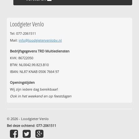
Loodgieter Venlo
Tel: 077-2061511
Mail:
info@loodgietervenlobv.nl
Bedrijfsgegevens TRD Multiediensten
KVK: 86722050
BTW: NL0042.99.823.B10
IBAN: NL87 KNAB 0506 7664 97
Openingstijden
Wij zijn iedere dag bereikbaar!
Ook in het weekend en op feestdagen
© 2026 - Loodgieter Venlo
Bel deze ochtend
:
077-2061511