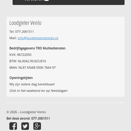
Loodgieter Venlo
Tel: 077-2061511
Mail:
info@loodgietervenlobv.nl
Bedrijfsgegevens TRD Multiediensten
KVK: 86722050
BTW: NL0042.99.823.B10
IBAN: NL87 KNAB 0506 7664 97
Openingstijden
Wij zijn iedere dag bereikbaar!
Ook in het weekend en op feestdagen
© 2026 - Loodgieter Venlo
Bel deze avond
:
077-2061511