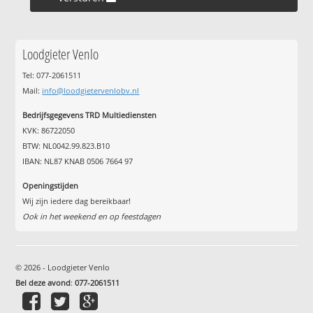
Loodgieter Venlo
Tel: 077-2061511
Mail:
info@loodgietervenlobv.nl
Bedrijfsgegevens TRD Multiediensten
KVK: 86722050
BTW: NL0042.99.823.B10
IBAN: NL87 KNAB 0506 7664 97
Openingstijden
Wij zijn iedere dag bereikbaar!
Ook in het weekend en op feestdagen
© 2026 - Loodgieter Venlo
Bel deze avond
:
077-2061511