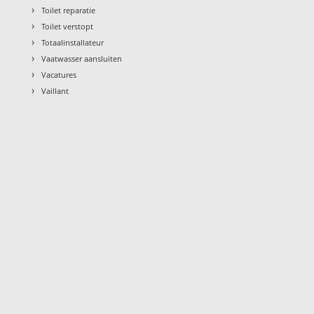
›
Toilet reparatie
›
Toilet verstopt
›
Totaalinstallateur
›
Vaatwasser aansluiten
›
Vacatures
›
Vaillant