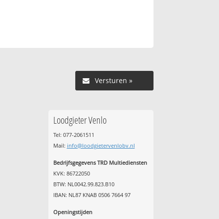
Versturen »
Loodgieter Venlo
Tel: 077-2061511
Mail:
info@loodgietervenlobv.nl
Bedrijfsgegevens TRD Multiediensten
KVK: 86722050
BTW: NL0042.99.823.B10
IBAN: NL87 KNAB 0506 7664 97
Openingstijden