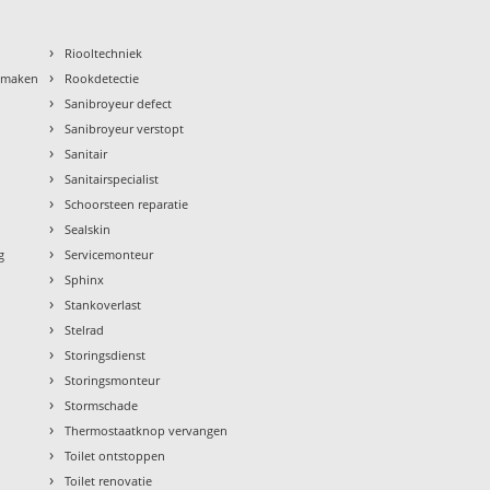
›
Riooltechniek
›
nmaken
Rookdetectie
›
Sanibroyeur defect
›
Sanibroyeur verstopt
›
Sanitair
›
Sanitairspecialist
›
Schoorsteen reparatie
›
Sealskin
›
g
Servicemonteur
›
Sphinx
›
Stankoverlast
›
Stelrad
›
Storingsdienst
›
Storingsmonteur
›
Stormschade
›
Thermostaatknop vervangen
›
Toilet ontstoppen
›
Toilet renovatie