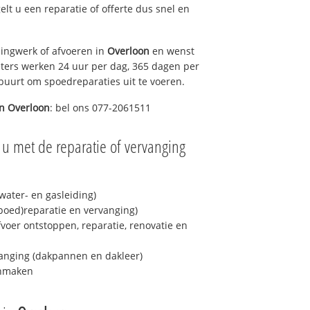
gelt u een reparatie of offerte dus snel en
ingwerk of afvoeren in
Overloon
en wenst
eters werken 24 uur per dag, 365 dagen per
e buurt om spoedreparaties uit te voeren.
in
Overloon
: bel ons 077-2061511
 u met de reparatie of vervanging
ater- en gasleiding)
spoed)reparatie en vervanging)
fvoer ontstoppen, reparatie, renovatie en
anging (dakpannen en dakleer)
onmaken