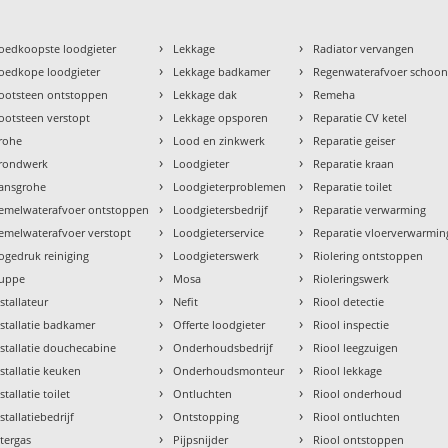
›
›
oedkoopste loodgieter
Lekkage
Radiator vervangen
›
›
oedkope loodgieter
Lekkage badkamer
Regenwaterafvoer schoo
›
›
ootsteen ontstoppen
Lekkage dak
Remeha
›
›
ootsteen verstopt
Lekkage opsporen
Reparatie CV ketel
›
›
rohe
Lood en zinkwerk
Reparatie geiser
›
›
rondwerk
Loodgieter
Reparatie kraan
›
›
ansgrohe
Loodgieterproblemen
Reparatie toilet
›
›
emelwaterafvoer ontstoppen
Loodgietersbedrijf
Reparatie verwarming
›
›
emelwaterafvoer verstopt
Loodgieterservice
Reparatie vloerverwarmin
›
›
ogedruk reiniging
Loodgieterswerk
Riolering ontstoppen
›
›
uppe
Mosa
Rioleringswerk
›
›
nstallateur
Nefit
Riool detectie
›
›
nstallatie badkamer
Offerte loodgieter
Riool inspectie
›
›
nstallatie douchecabine
Onderhoudsbedrijf
Riool leegzuigen
›
›
nstallatie keuken
Onderhoudsmonteur
Riool lekkage
›
›
stallatie toilet
Ontluchten
Riool onderhoud
›
›
stallatiebedrijf
Ontstopping
Riool ontluchten
›
›
ntergas
Pijpsnijder
Riool ontstoppen