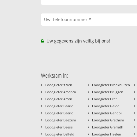
Uw gegevens zijn veilig bij ons!
Werkzaam in:
›
›
›
Loodgieter 't Ven
Loodgieter Broekhuizen
›
›
›
Loodgieter America
Loodgieter Brüggen
›
›
›
Loodgieter Arcen
Loodgieter Echt
›
›
›
Loodgieter Baarlo
Loodgieter Geloo
›
›
›
Loodgieter Baerlo
Loodgieter Genooi
›
›
›
Loodgieter Baexem
Loodgieter Grathem
›
›
›
Loodgieter Beesel
Loodgieter Grefrath
›
›
›
Loodgieter Belfeld
Loodgieter Haelen