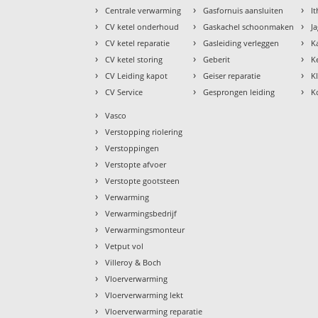
›
›
›
Centrale verwarming
Gasfornuis aansluiten
I
›
›
›
CV ketel onderhoud
Gaskachel schoonmaken
J
›
›
›
CV ketel reparatie
Gasleiding verleggen
K
›
›
›
CV ketel storing
Geberit
K
›
›
›
CV Leiding kapot
Geiser reparatie
K
›
›
›
CV Service
Gesprongen leiding
K
›
Vasco
›
Verstopping riolering
›
Verstoppingen
›
Verstopte afvoer
›
Verstopte gootsteen
›
Verwarming
›
Verwarmingsbedrijf
›
Verwarmingsmonteur
›
Vetput vol
›
Villeroy & Boch
›
Vloerverwarming
›
Vloerverwarming lekt
›
Vloerverwarming reparatie