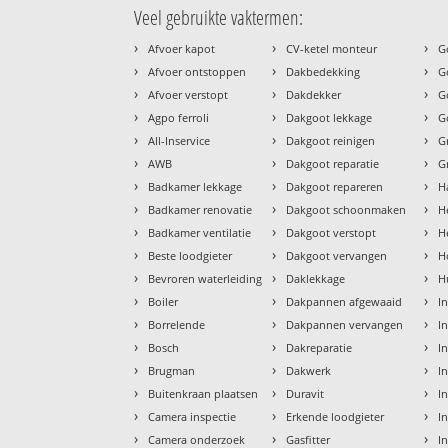
Veel gebruikte vaktermen:
›
›
›
Afvoer kapot
CV-ketel monteur
G
›
›
›
Afvoer ontstoppen
Dakbedekking
G
›
›
›
Afvoer verstopt
Dakdekker
G
›
›
›
Agpo ferroli
Dakgoot lekkage
G
›
›
›
All-Inservice
Dakgoot reinigen
G
›
›
›
AWB
Dakgoot reparatie
G
›
›
›
Badkamer lekkage
Dakgoot repareren
H
›
›
›
Badkamer renovatie
Dakgoot schoonmaken
H
›
›
›
Badkamer ventilatie
Dakgoot verstopt
H
›
›
›
Beste loodgieter
Dakgoot vervangen
H
›
›
›
Bevroren waterleiding
Daklekkage
H
›
›
›
Boiler
Dakpannen afgewaaid
I
›
›
›
Borrelende
Dakpannen vervangen
I
›
›
›
Bosch
Dakreparatie
I
›
›
›
Brugman
Dakwerk
I
›
›
›
Buitenkraan plaatsen
Duravit
In
›
›
›
Camera inspectie
Erkende loodgieter
In
›
›
›
Camera onderzoek
Gasfitter
I