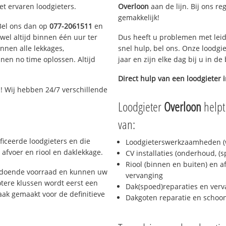
et ervaren loodgieters.
Overloon
aan de lijn. Bij ons re
gemakkelijk!
 Bel ons dan op
077-2061511
en
ijwel altijd binnen één uur ter
Dus heeft u problemen met leid
nen alle lekkages,
snel hulp, bel ons. Onze loodgi
en no time oplossen. Altijd
jaar en zijn elke dag bij u in d
Direct hulp van een loodgieter 
1
! Wij hebben 24/7 verschillende
Loodgieter
Overloon
helpt
van:
ficeerde loodgieters en die
Loodgieterswerkzaamheden (w
afvoer en riool en daklekkage.
CV installaties (onderhoud, (
Riool (binnen en buiten) en a
oldoende voorraad en kunnen uw
vervanging
tere klussen wordt eerst een
Dak(spoed)reparaties en verv
aak gemaakt voor de definitieve
Dakgoten reparatie en scho