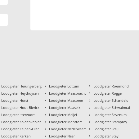
›
›
Loodgieter Herungerberg
Loodgieter Lottum
Loodgieter Roermond
›
›
Loodgieter Heythuysen
Loodgieter Maasbracht
Loodgieter Roggel
›
›
Loodgieter Horst
Loodgieter Maasbree
Loodgieter Schandelo
›
›
Loodgieter Hout-Blerick
Loodgieter Maaseik
Loodgieter Schwalmtal
›
›
Loodgieter Ittervoort
Loodgieter Meijel
Loodgieter Sevenum
›
›
Loodgieter Kaldenkerken
Loodgieter Montfort
Loodgieter Stamproy
›
›
Loodgieter Kelpen-Oler
Loodgieter Nederweert
Loodgieter Steijl
›
›
Loodgieter Kerken
Loodgieter Neer
Loodgieter Steyl