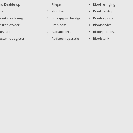
›
›
tho Daalderop
Plieger
Riool reiniging
›
›
aga
Plumber
Riool verstopt
›
›
apotte riolering
Prijsopgave loodgieter
Rioolinspecteur
›
›
euken afvoer
Probleem
Rioolservice
›
›
lusbedrijf
Radiator lekt
Rioolspecialist
›
›
osten loodgieter
Radiator reparatie
Rioolstank