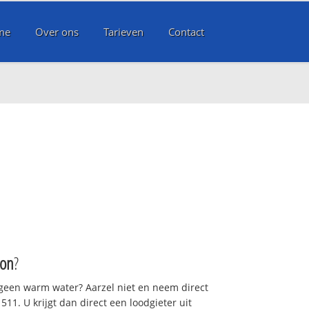
me
Over ons
Tarieven
Contact
oon
?
 geen warm water? Aarzel niet en neem direct
11. U krijgt dan direct een loodgieter uit