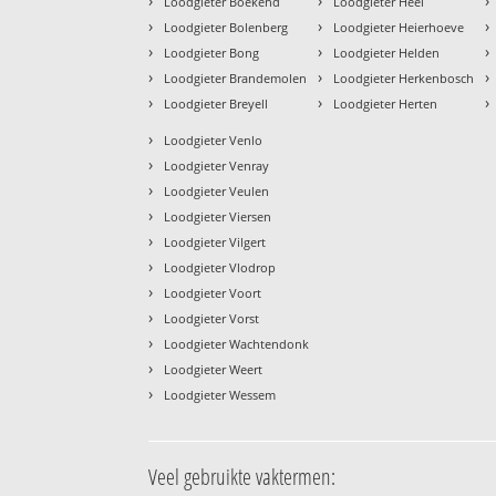
›
›
›
Loodgieter Boekend
Loodgieter Heel
›
›
›
Loodgieter Bolenberg
Loodgieter Heierhoeve
›
›
›
Loodgieter Bong
Loodgieter Helden
›
›
›
Loodgieter Brandemolen
Loodgieter Herkenbosch
›
›
›
Loodgieter Breyell
Loodgieter Herten
›
Loodgieter Venlo
›
Loodgieter Venray
›
Loodgieter Veulen
›
Loodgieter Viersen
›
Loodgieter Vilgert
›
Loodgieter Vlodrop
›
Loodgieter Voort
›
Loodgieter Vorst
›
Loodgieter Wachtendonk
›
Loodgieter Weert
›
Loodgieter Wessem
Veel gebruikte vaktermen: