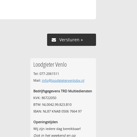
Versturen »
Loodgieter Venlo
Tel: 077-2061511
Mail:
info@loodgietervenlobv.nl
Bedrijfsgegevens TRD Multiediensten
KVK: 86722050
BTW: NL0042.99.823.B10
IBAN: NL87 KNAB 0506 7664 97
Openingstijden
Wij zijn iedere dag bereikbaar!
Ook in het weekend en op