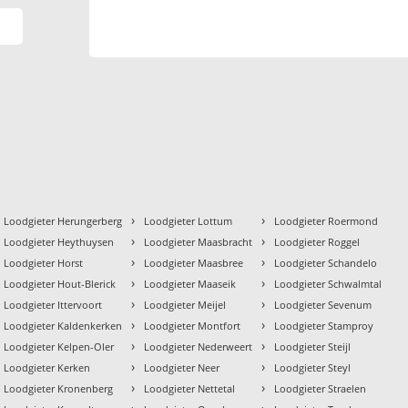
›
›
Loodgieter Herungerberg
Loodgieter Lottum
Loodgieter Roermond
›
›
Loodgieter Heythuysen
Loodgieter Maasbracht
Loodgieter Roggel
›
›
Loodgieter Horst
Loodgieter Maasbree
Loodgieter Schandelo
›
›
Loodgieter Hout-Blerick
Loodgieter Maaseik
Loodgieter Schwalmtal
›
›
Loodgieter Ittervoort
Loodgieter Meijel
Loodgieter Sevenum
›
›
Loodgieter Kaldenkerken
Loodgieter Montfort
Loodgieter Stamproy
›
›
Loodgieter Kelpen-Oler
Loodgieter Nederweert
Loodgieter Steijl
›
›
Loodgieter Kerken
Loodgieter Neer
Loodgieter Steyl
›
›
Loodgieter Kronenberg
Loodgieter Nettetal
Loodgieter Straelen