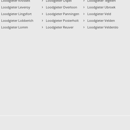
›
›
Loodgieter Krosselt
Loodgieter Ospel
Loodgieter Tegelen
›
›
Loodgieter Leveroy
Loodgieter Overloon
Loodgieter Ubroek
›
›
Loodgieter Lingsfort
Loodgieter Panningen
Loodgieter Veld
›
›
Loodgieter Lobberich
Loodgieter Posterholt
Loodgieter Velden
›
›
Loodgieter Lomm
Loodgieter Reuver
Loodgieter Velderslo