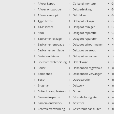
›
›
›
Afvoer kapot
CV-ketel monteur
G
›
›
›
Afvoer ontstoppen
Dakbedekking
G
›
›
›
Afvoer verstopt
Dakdekker
G
›
›
›
Agpo ferroli
Dakgoot lekkage
G
›
›
›
All-Inservice
Dakgoot reinigen
G
›
›
›
AWB
Dakgoot reparatie
G
›
›
›
Badkamer lekkage
Dakgoot repareren
H
›
›
›
Badkamer renovatie
Dakgoot schoonmaken
H
›
›
›
Badkamer ventilatie
Dakgoot verstopt
H
›
›
›
Beste loodgieter
Dakgoot vervangen
H
›
›
›
Bevroren waterleiding
Daklekkage
H
›
›
›
Boiler
Dakpannen afgewaaid
I
›
›
›
Borrelende
Dakpannen vervangen
I
›
›
›
Bosch
Dakreparatie
I
›
›
›
Brugman
Dakwerk
I
›
›
›
Buitenkraan plaatsen
Duravit
In
›
›
›
Camera inspectie
Erkende loodgieter
In
›
›
›
Camera onderzoek
Gasfitter
I
›
›
›
Centrale verwarming
Gasfornuis aansluiten
I