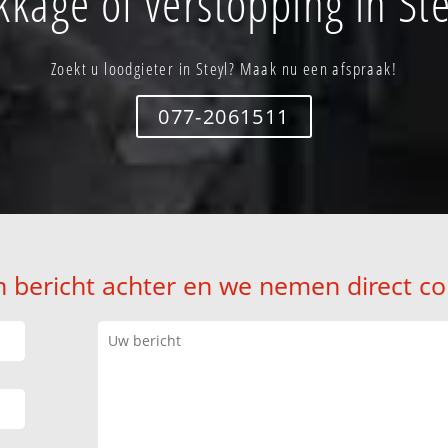
kkage of verstopping in Ste
Zoekt u loodgieter in Steyl? Maak nu een afspraak!
077-2061511
n bericht achter en we nemen direct co