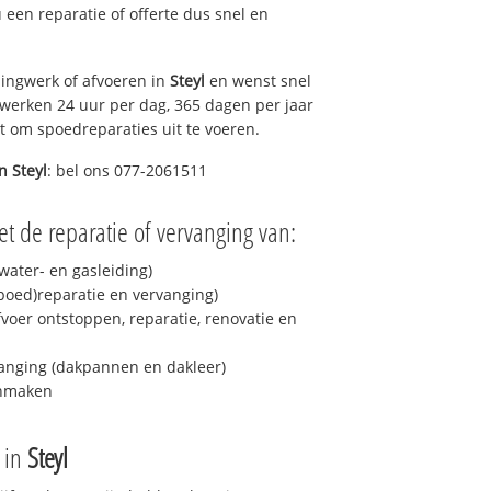
u een reparatie of offerte dus snel en
ingwerk of afvoeren in
Steyl
en wenst snel
 werken 24 uur per dag, 365 dagen per jaar
rt om spoedreparaties uit te voeren.
in
Steyl
: bel ons 077-2061511
t de reparatie of vervanging van:
ater- en gasleiding)
spoed)reparatie en vervanging)
fvoer ontstoppen, reparatie, renovatie en
anging (dakpannen en dakleer)
onmaken
e in
Steyl