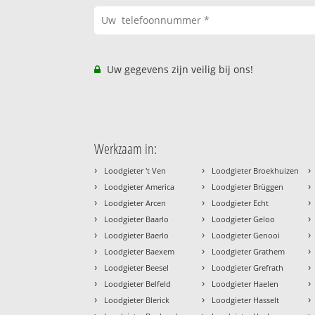
Uw gegevens zijn veilig bij ons!
Werkzaam in:
›
›
›
Loodgieter 't Ven
Loodgieter Broekhuizen
›
›
›
Loodgieter America
Loodgieter Brüggen
›
›
›
Loodgieter Arcen
Loodgieter Echt
›
›
›
Loodgieter Baarlo
Loodgieter Geloo
›
›
›
Loodgieter Baerlo
Loodgieter Genooi
›
›
›
Loodgieter Baexem
Loodgieter Grathem
›
›
›
Loodgieter Beesel
Loodgieter Grefrath
›
›
›
Loodgieter Belfeld
Loodgieter Haelen
›
›
›
Loodgieter Blerick
Loodgieter Hasselt