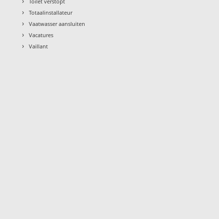
›
Toilet verstopt
›
Totaalinstallateur
›
Vaatwasser aansluiten
›
Vacatures
›
Vaillant