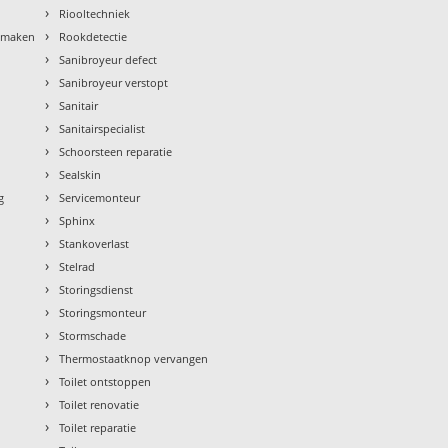
›
Riooltechniek
›
nmaken
Rookdetectie
›
Sanibroyeur defect
›
Sanibroyeur verstopt
›
Sanitair
›
Sanitairspecialist
›
Schoorsteen reparatie
›
Sealskin
›
g
Servicemonteur
›
Sphinx
›
Stankoverlast
›
Stelrad
›
Storingsdienst
›
Storingsmonteur
›
Stormschade
›
Thermostaatknop vervangen
›
Toilet ontstoppen
›
Toilet renovatie
›
Toilet reparatie