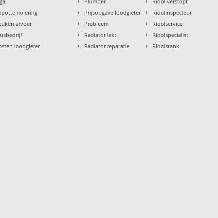
›
›
aga
Plumber
Riool verstopt
›
›
apotte riolering
Prijsopgave loodgieter
Rioolinspecteur
›
›
euken afvoer
Probleem
Rioolservice
›
›
lusbedrijf
Radiator lekt
Rioolspecialist
›
›
osten loodgieter
Radiator reparatie
Rioolstank