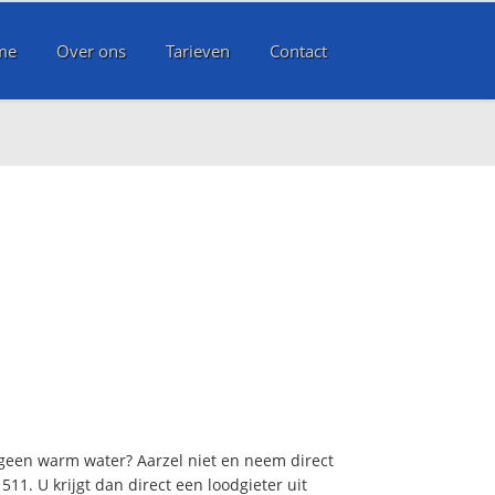
me
Over ons
Tarieven
Contact
 geen warm water? Aarzel niet en neem direct
11. U krijgt dan direct een loodgieter uit