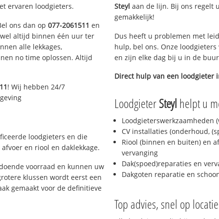
et ervaren loodgieters.
Steyl
aan de lijn. Bij ons regelt 
gemakkelijk!
 Bel ons dan op
077-2061511
en
ijwel altijd binnen één uur ter
Dus heeft u problemen met leid
nen alle lekkages,
hulp, bel ons. Onze loodgieters
en no time oplossen. Altijd
en zijn elke dag bij u in de buu
Direct hulp van een loodgieter 
11
! Wij hebben 24/7
mgeving
Loodgieter
Steyl
helpt u me
Loodgieterswerkzaamheden (w
CV installaties (onderhoud, (
ficeerde loodgieters en die
Riool (binnen en buiten) en a
afvoer en riool en daklekkage.
vervanging
Dak(spoed)reparaties en verv
oldoende voorraad en kunnen uw
Dakgoten reparatie en scho
rotere klussen wordt eerst een
aak gemaakt voor de definitieve
Top advies, snel op locati