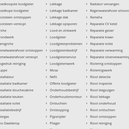
›
›
oedkoopste loodgieter
Lekkage
Radiator vervangen
›
›
oedkope loodgieter
Lekkage badkamer
Regenwaterafvoer schoo
›
›
ootsteen ontstoppen
Lekkage dak
Remeha
›
›
ootsteen verstopt
Lekkage opsporen
Reparatie CV ketel
›
›
rohe
Lood en zinkwerk
Reparatie geiser
›
›
rondwerk
Loodgieter
Reparatie kraan
›
›
ansgrohe
Loodgieterproblemen
Reparatie toilet
›
›
emelwaterafvoer ontstoppen
Loodgietersbedrijf
Reparatie verwarming
›
›
emelwaterafvoer verstopt
Loodgieterservice
Reparatie vloerverwarmin
›
›
ogedruk reiniging
Loodgieterswerk
Riolering ontstoppen
›
›
uppe
Mosa
Rioleringswerk
›
›
nstallateur
Nefit
Riool detectie
›
›
nstallatie badkamer
Offerte loodgieter
Riool inspectie
›
›
nstallatie douchecabine
Onderhoudsbedrijf
Riool leegzuigen
›
›
nstallatie keuken
Onderhoudsmonteur
Riool lekkage
›
›
stallatie toilet
Ontluchten
Riool onderhoud
›
›
stallatiebedrijf
Ontstopping
Riool ontluchten
›
›
ntergas
Pijpsnijder
Riool ontstoppen
›
›
tho Daalderop
Plieger
Riool reiniging