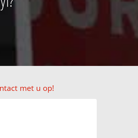
yl?
ntact met u op!