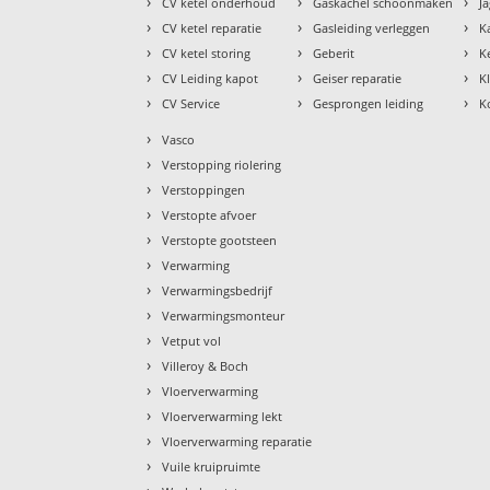
›
›
›
CV ketel onderhoud
Gaskachel schoonmaken
J
›
›
›
CV ketel reparatie
Gasleiding verleggen
K
›
›
›
CV ketel storing
Geberit
K
›
›
›
CV Leiding kapot
Geiser reparatie
K
›
›
›
CV Service
Gesprongen leiding
K
›
Vasco
›
Verstopping riolering
›
Verstoppingen
›
Verstopte afvoer
›
Verstopte gootsteen
›
Verwarming
›
Verwarmingsbedrijf
›
Verwarmingsmonteur
›
Vetput vol
›
Villeroy & Boch
›
Vloerverwarming
›
Vloerverwarming lekt
›
Vloerverwarming reparatie
›
Vuile kruipruimte