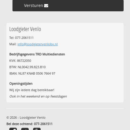
Versturen »
Loodgieter Venlo
Tel: 077-2061511
Mail:
info@loodgietervenlobv.nl
Bedrijfsgegevens TRD Multiediensten
KVK: 86722050
BTW: NL0042.99.823.B10
IBAN: NL87 KNAB 0506 7664 97
Openingstijden
Wij zijn iedere dag bereikbaar!
Ook in het weekend en op feestdagen
© 2026 - Loodgieter Venlo
Bel deze ochtend
:
077-2061511