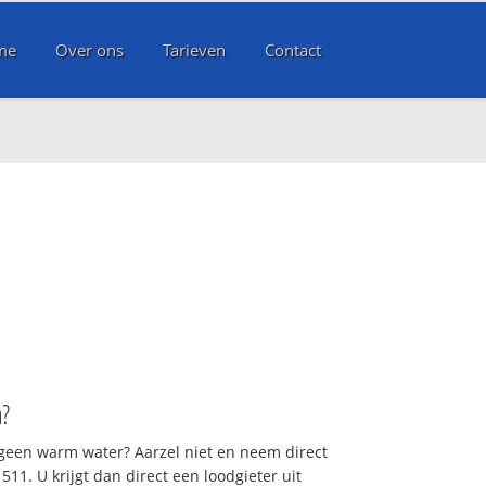
me
Over ons
Tarieven
Contact
n
?
 geen warm water? Aarzel niet en neem direct
11. U krijgt dan direct een loodgieter uit