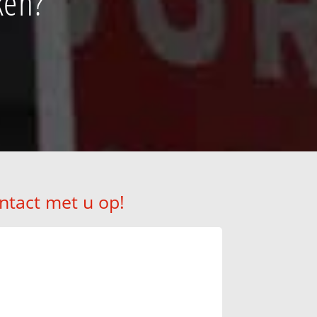
ken?
ntact met u op!