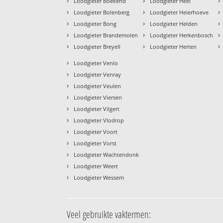
›
›
›
Loodgieter Boekend
Loodgieter Heel
›
›
›
Loodgieter Bolenberg
Loodgieter Heierhoeve
›
›
›
Loodgieter Bong
Loodgieter Helden
›
›
›
Loodgieter Brandemolen
Loodgieter Herkenbosch
›
›
›
Loodgieter Breyell
Loodgieter Herten
›
Loodgieter Venlo
›
Loodgieter Venray
›
Loodgieter Veulen
›
Loodgieter Viersen
›
Loodgieter Vilgert
›
Loodgieter Vlodrop
›
Loodgieter Voort
›
Loodgieter Vorst
›
Loodgieter Wachtendonk
›
Loodgieter Weert
›
Loodgieter Wessem
Veel gebruikte vaktermen: