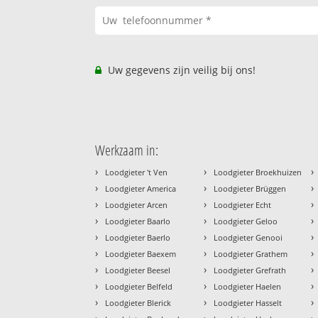
Uw gegevens zijn veilig bij ons!
Werkzaam in:
›
›
›
Loodgieter 't Ven
Loodgieter Broekhuizen
›
›
›
Loodgieter America
Loodgieter Brüggen
›
›
›
Loodgieter Arcen
Loodgieter Echt
›
›
›
Loodgieter Baarlo
Loodgieter Geloo
›
›
›
Loodgieter Baerlo
Loodgieter Genooi
›
›
›
Loodgieter Baexem
Loodgieter Grathem
›
›
›
Loodgieter Beesel
Loodgieter Grefrath
›
›
›
Loodgieter Belfeld
Loodgieter Haelen
›
›
›
Loodgieter Blerick
Loodgieter Hasselt