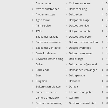
›
›
›
Afvoer kapot
CV-ketel monteur
G
›
›
›
Afvoer ontstoppen
Dakbedekking
G
›
›
›
Afvoer verstopt
Dakdekker
G
›
›
›
Agpo ferroli
Dakgoot lekkage
G
›
›
›
All-Inservice
Dakgoot reinigen
G
›
›
›
AWB
Dakgoot reparatie
G
›
›
›
Badkamer lekkage
Dakgoot repareren
H
›
›
›
Badkamer renovatie
Dakgoot schoonmaken
H
›
›
›
Badkamer ventilatie
Dakgoot verstopt
H
›
›
›
Beste loodgieter
Dakgoot vervangen
H
›
›
›
Bevroren waterleiding
Daklekkage
H
›
›
›
Boiler
Dakpannen afgewaaid
I
›
›
›
Borrelende
Dakpannen vervangen
I
›
›
›
Bosch
Dakreparatie
I
›
›
›
Brugman
Dakwerk
I
›
›
›
Buitenkraan plaatsen
Duravit
In
›
›
›
Camera inspectie
Erkende loodgieter
In
›
›
›
Camera onderzoek
Gasfitter
I
›
›
›
Centrale verwarming
Gasfornuis aansluiten
I