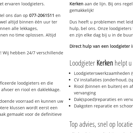
et ervaren loodgieters.
Kerken
aan de lijn. Bij ons rege
gemakkelijk!
 Bel ons dan op
077-2061511
en
ijwel altijd binnen één uur ter
Dus heeft u problemen met leid
nen alle lekkages,
hulp, bel ons. Onze loodgieters
en no time oplossen. Altijd
en zijn elke dag bij u in de buu
Direct hulp van een loodgieter 
1
! Wij hebben 24/7 verschillende
Loodgieter
Kerken
helpt u 
Loodgieterswerkzaamheden (w
CV installaties (onderhoud, (
ficeerde loodgieters en die
Riool (binnen en buiten) en a
afvoer en riool en daklekkage.
vervanging
Dak(spoed)reparaties en verv
oldoende voorraad en kunnen uw
Dakgoten reparatie en scho
tere klussen wordt eerst een
aak gemaakt voor de definitieve
Top advies, snel op locati