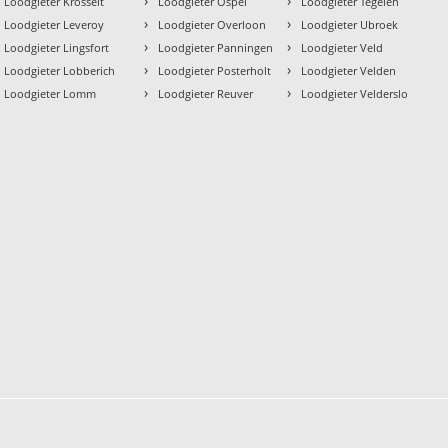
›
›
Loodgieter Krosselt
Loodgieter Ospel
Loodgieter Tegelen
›
›
Loodgieter Leveroy
Loodgieter Overloon
Loodgieter Ubroek
›
›
Loodgieter Lingsfort
Loodgieter Panningen
Loodgieter Veld
›
›
Loodgieter Lobberich
Loodgieter Posterholt
Loodgieter Velden
›
›
Loodgieter Lomm
Loodgieter Reuver
Loodgieter Velderslo