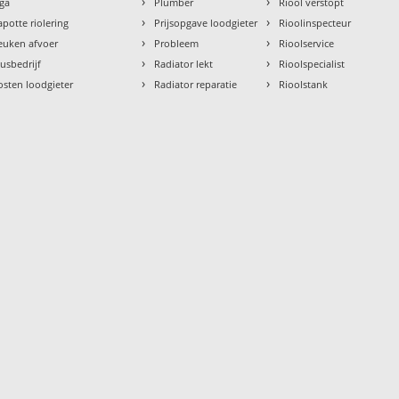
›
›
aga
Plumber
Riool verstopt
›
›
apotte riolering
Prijsopgave loodgieter
Rioolinspecteur
›
›
euken afvoer
Probleem
Rioolservice
›
›
lusbedrijf
Radiator lekt
Rioolspecialist
›
›
osten loodgieter
Radiator reparatie
Rioolstank