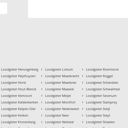
›
›
Loodgieter Herungerberg
Loodgieter Lottum
Loodgieter Roermond
›
›
Loodgieter Heythuysen
Loodgieter Maasbracht
Loodgieter Roggel
›
›
Loodgieter Horst
Loodgieter Maasbree
Loodgieter Schandelo
›
›
Loodgieter Hout-Blerick
Loodgieter Maaseik
Loodgieter Schwalmtal
›
›
Loodgieter Ittervoort
Loodgieter Meijel
Loodgieter Sevenum
›
›
Loodgieter Kaldenkerken
Loodgieter Montfort
Loodgieter Stamproy
›
›
Loodgieter Kelpen-Oler
Loodgieter Nederweert
Loodgieter Steijl
›
›
Loodgieter Kerken
Loodgieter Neer
Loodgieter Steyl
›
›
Loodgieter Kronenberg
Loodgieter Nettetal
Loodgieter Straelen