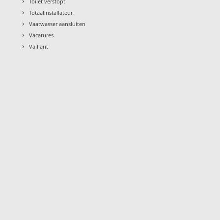
›
Toilet verstopt
›
Totaalinstallateur
›
Vaatwasser aansluiten
›
Vacatures
›
Vaillant