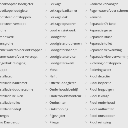
›
›
oedkoopste loodgieter
Lekkage
Radiator vervangen
›
›
oedkope loodgieter
Lekkage badkamer
Regenwaterafvoer schoo
›
›
ootsteen ontstoppen
Lekkage dak
Remeha
›
›
ootsteen verstopt
Lekkage opsporen
Reparatie CV ketel
›
›
rohe
Lood en zinkwerk
Reparatie geiser
›
›
rondwerk
Loodgieter
Reparatie kraan
›
›
ansgrohe
Loodgieterproblemen
Reparatie toilet
›
›
emelwaterafvoer ontstoppen
Loodgietersbedrijf
Reparatie verwarming
›
›
emelwaterafvoer verstopt
Loodgieterservice
Reparatie vloerverwarmin
›
›
ogedruk reiniging
Loodgieterswerk
Riolering ontstoppen
›
›
uppe
Mosa
Rioleringswerk
›
›
nstallateur
Nefit
Riool detectie
›
›
nstallatie badkamer
Offerte loodgieter
Riool inspectie
›
›
nstallatie douchecabine
Onderhoudsbedrijf
Riool leegzuigen
›
›
nstallatie keuken
Onderhoudsmonteur
Riool lekkage
›
›
stallatie toilet
Ontluchten
Riool onderhoud
›
›
stallatiebedrijf
Ontstopping
Riool ontluchten
›
›
ntergas
Pijpsnijder
Riool ontstoppen
›
›
tho Daalderop
Plieger
Riool reiniging