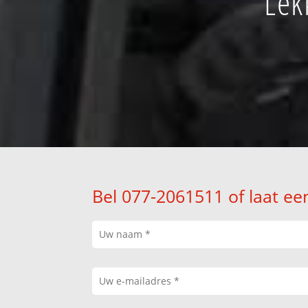
Lek
Bel 077-2061511 of laat ee