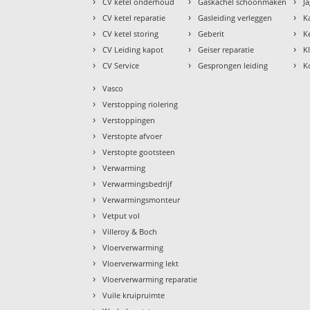
›
›
›
CV ketel onderhoud
Gaskachel schoonmaken
J
›
›
›
CV ketel reparatie
Gasleiding verleggen
K
›
›
›
CV ketel storing
Geberit
K
›
›
›
CV Leiding kapot
Geiser reparatie
K
›
›
›
CV Service
Gesprongen leiding
K
›
Vasco
›
Verstopping riolering
›
Verstoppingen
›
Verstopte afvoer
›
Verstopte gootsteen
›
Verwarming
›
Verwarmingsbedrijf
›
Verwarmingsmonteur
›
Vetput vol
›
Villeroy & Boch
›
Vloerverwarming
›
Vloerverwarming lekt
›
Vloerverwarming reparatie
›
Vuile kruipruimte