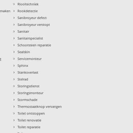
›
Riooltechniek
›
nmaken
Rookdetectie
›
Sanibroyeur defect
›
Sanibroyeur verstopt
›
Sanitair
›
Sanitairspecialist
›
Schoorsteen reparatie
›
Sealskin
›
g
Servicemonteur
›
Sphinx
›
Stankoverlast
›
Stelrad
›
Storingsdienst
›
Storingsmonteur
›
Stormschade
›
Thermostaatknop vervangen
›
Toilet ontstoppen
›
Toilet renovatie
›
Toilet reparatie