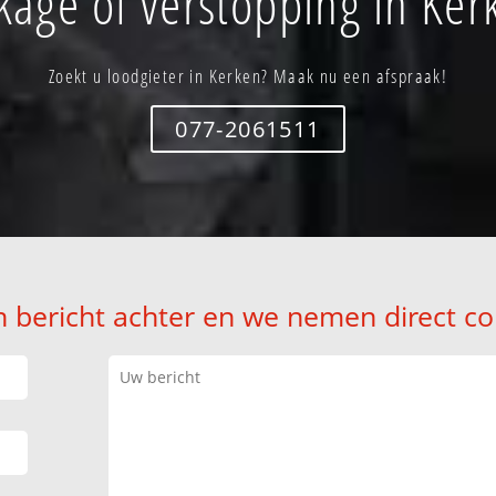
kage of verstopping in Ker
Zoekt u loodgieter in Kerken? Maak nu een afspraak!
077-2061511
n bericht achter en we nemen direct co