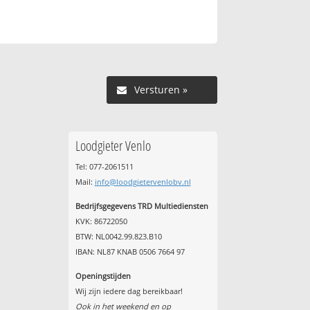
Versturen »
Loodgieter Venlo
Tel: 077-2061511
Mail:
info@loodgietervenlobv.nl
Bedrijfsgegevens TRD Multiediensten
KVK: 86722050
BTW: NL0042.99.823.B10
IBAN: NL87 KNAB 0506 7664 97
Openingstijden
Wij zijn iedere dag bereikbaar!
Ook in het weekend en op