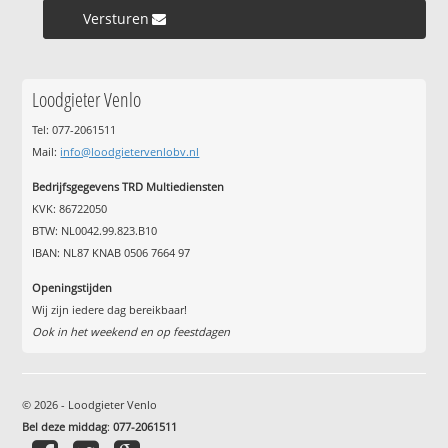
Versturen »
Loodgieter Venlo
Tel: 077-2061511
Mail:
info@loodgietervenlobv.nl
Bedrijfsgegevens TRD Multiediensten
KVK: 86722050
BTW: NL0042.99.823.B10
IBAN: NL87 KNAB 0506 7664 97
Openingstijden
Wij zijn iedere dag bereikbaar!
Ook in het weekend en op feestdagen
© 2026 - Loodgieter Venlo
Bel deze middag
:
077-2061511