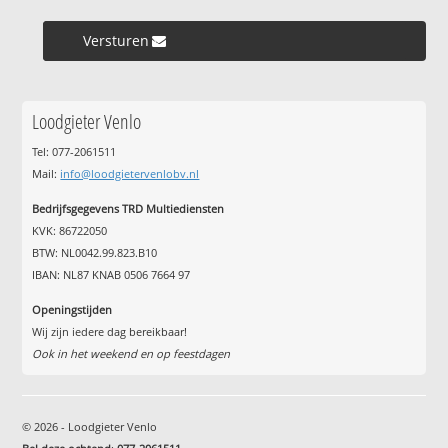
Versturen »
Loodgieter Venlo
Tel: 077-2061511
Mail:
info@loodgietervenlobv.nl
Bedrijfsgegevens TRD Multiediensten
KVK: 86722050
BTW: NL0042.99.823.B10
IBAN: NL87 KNAB 0506 7664 97
Openingstijden
Wij zijn iedere dag bereikbaar!
Ook in het weekend en op feestdagen
© 2026 - Loodgieter Venlo