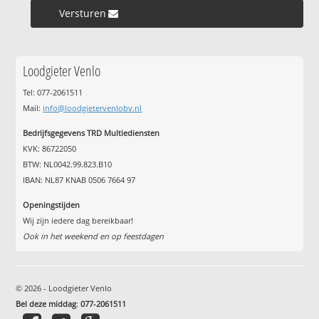
Versturen »
Loodgieter Venlo
Tel: 077-2061511
Mail:
info@loodgietervenlobv.nl
Bedrijfsgegevens TRD Multiediensten
KVK: 86722050
BTW: NL0042.99.823.B10
IBAN: NL87 KNAB 0506 7664 97
Openingstijden
Wij zijn iedere dag bereikbaar!
Ook in het weekend en op feestdagen
© 2026 - Loodgieter Venlo
Bel deze middag
:
077-2061511