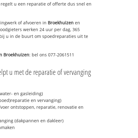
 regelt u een reparatie of offerte dus snel en
ingwerk of afvoeren in
Broekhuizen
en
loodgieters werken 24 uur per dag, 365
bij u in de buurt om spoedreparaties uit te
in
Broekhuizen
: bel ons 077-2061511
lpt u met de reparatie of vervanging
ater- en gasleiding)
spoed)reparatie en vervanging)
fvoer ontstoppen, reparatie, renovatie en
anging (dakpannen en dakleer)
onmaken