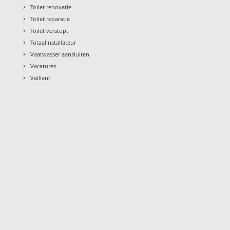
›
Toilet renovatie
›
Toilet reparatie
›
Toilet verstopt
›
Totaalinstallateur
›
Vaatwasser aansluiten
›
Vacatures
›
Vaillant