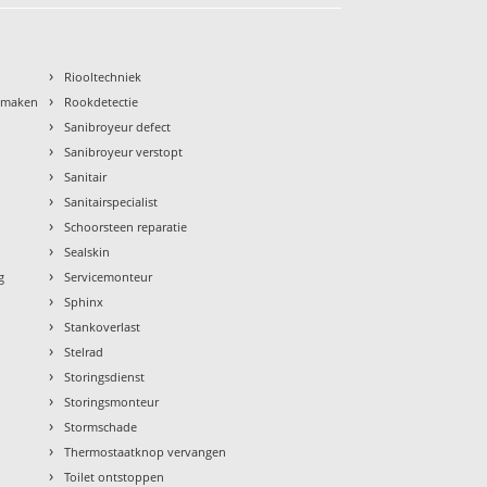
›
Riooltechniek
›
nmaken
Rookdetectie
›
Sanibroyeur defect
›
Sanibroyeur verstopt
›
Sanitair
›
Sanitairspecialist
›
Schoorsteen reparatie
›
Sealskin
›
g
Servicemonteur
›
Sphinx
›
Stankoverlast
›
Stelrad
›
Storingsdienst
›
Storingsmonteur
›
Stormschade
›
Thermostaatknop vervangen
›
Toilet ontstoppen