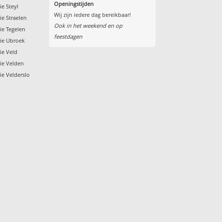
Openingstijden
ie Steyl
Wij zijn iedere dag bereikbaar!
ie Straelen
Ook in het weekend en op
tie Tegelen
feestdagen
tie Ubroek
ie Veld
tie Velden
ie Velderslo