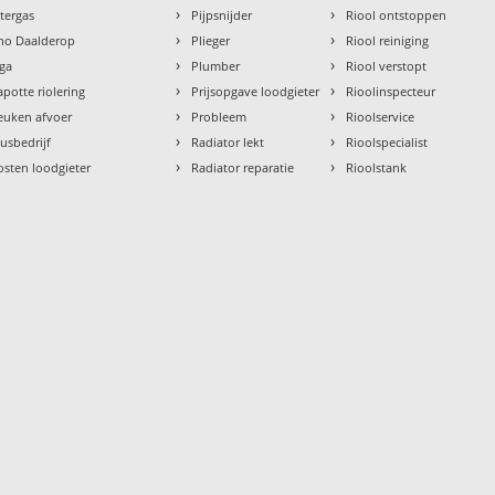
›
›
ntergas
Pijpsnijder
Riool ontstoppen
›
›
tho Daalderop
Plieger
Riool reiniging
›
›
aga
Plumber
Riool verstopt
›
›
apotte riolering
Prijsopgave loodgieter
Rioolinspecteur
›
›
euken afvoer
Probleem
Rioolservice
›
›
lusbedrijf
Radiator lekt
Rioolspecialist
›
›
osten loodgieter
Radiator reparatie
Rioolstank