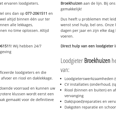
et ervaren loodgieters.
Broekhuizen
aan de lijn. Bij ons
gemakkelijk!
 Bel ons dan op
077-2061511
en
ijwel altijd binnen één uur ter
Dus heeft u problemen met leid
nen alle lekkages,
wenst snel hulp, bel ons. Onze 
en no time oplossen. Altijd
dagen per jaar en zijn elke dag 
voeren.
061511
! Wij hebben 24/7
Direct hulp van een loodgieter 
mgeving
Loodgieter
Broekhuizen
he
van:
ficeerde loodgieters en die
afvoer en riool en daklekkage.
Loodgieterswerkzaamheden (w
CV installaties (onderhoud, (
oldoende voorraad en kunnen uw
Riool (binnen en buiten) en a
rotere klussen wordt eerst een
vervanging
aak gemaakt voor de definitieve
Dak(spoed)reparaties en verv
Dakgoten reparatie en scho