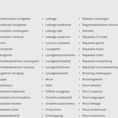
›
›
oedkoopste loodgieter
Lekkage
Radiator vervangen
›
›
oedkope loodgieter
Lekkage badkamer
Regenwaterafvoer schoo
›
›
ootsteen ontstoppen
Lekkage dak
Remeha
›
›
ootsteen verstopt
Lekkage opsporen
Reparatie CV ketel
›
›
rohe
Lood en zinkwerk
Reparatie geiser
›
›
rondwerk
Loodgieter
Reparatie kraan
›
›
ansgrohe
Loodgieterproblemen
Reparatie toilet
›
›
emelwaterafvoer ontstoppen
Loodgietersbedrijf
Reparatie verwarming
›
›
emelwaterafvoer verstopt
Loodgieterservice
Reparatie vloerverwarmin
›
›
ogedruk reiniging
Loodgieterswerk
Riolering ontstoppen
›
›
uppe
Mosa
Rioleringswerk
›
›
nstallateur
Nefit
Riool detectie
›
›
nstallatie badkamer
Offerte loodgieter
Riool inspectie
›
›
nstallatie douchecabine
Onderhoudsbedrijf
Riool leegzuigen
›
›
nstallatie keuken
Onderhoudsmonteur
Riool lekkage
›
›
stallatie toilet
Ontluchten
Riool onderhoud
›
›
stallatiebedrijf
Ontstopping
Riool ontluchten