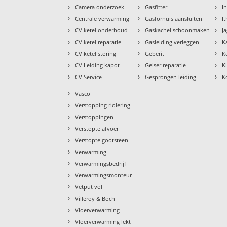
›
›
›
Camera onderzoek
Gasfitter
I
›
›
›
Centrale verwarming
Gasfornuis aansluiten
I
›
›
›
CV ketel onderhoud
Gaskachel schoonmaken
J
›
›
›
CV ketel reparatie
Gasleiding verleggen
K
›
›
›
CV ketel storing
Geberit
K
›
›
›
CV Leiding kapot
Geiser reparatie
K
›
›
›
CV Service
Gesprongen leiding
K
›
Vasco
›
Verstopping riolering
›
Verstoppingen
›
Verstopte afvoer
›
Verstopte gootsteen
›
Verwarming
›
Verwarmingsbedrijf
›
Verwarmingsmonteur
›
Vetput vol
›
Villeroy & Boch
›
Vloerverwarming
›
Vloerverwarming lekt