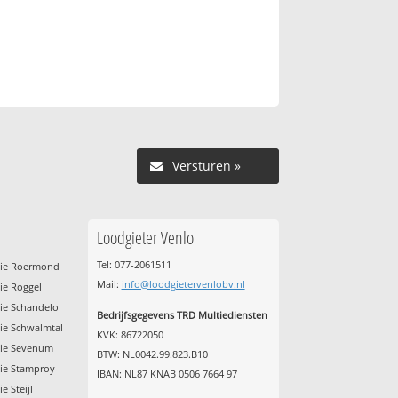
Versturen »
Loodgieter Venlo
Tel: 077-2061511
ctie Roermond
Mail:
info@loodgietervenlobv.nl
tie Roggel
tie Schandelo
Bedrijfsgegevens TRD Multiediensten
tie Schwalmtal
KVK: 86722050
tie Sevenum
BTW: NL0042.99.823.B10
tie Stamproy
IBAN: NL87 KNAB 0506 7664 97
e Steijl