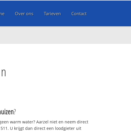
me
Over ons
Tarieven
Contact
en
huizen
?
 geen warm water? Aarzel niet en neem direct
11. U krijgt dan direct een loodgieter uit