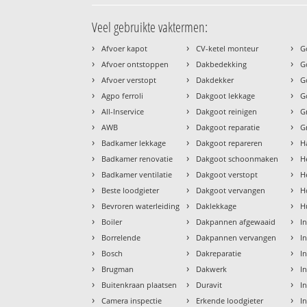
Veel gebruikte vaktermen:
›
›
›
Afvoer kapot
CV-ketel monteur
G
›
›
›
Afvoer ontstoppen
Dakbedekking
G
›
›
›
Afvoer verstopt
Dakdekker
G
›
›
›
Agpo ferroli
Dakgoot lekkage
G
›
›
›
All-Inservice
Dakgoot reinigen
G
›
›
›
AWB
Dakgoot reparatie
G
›
›
›
Badkamer lekkage
Dakgoot repareren
H
›
›
›
Badkamer renovatie
Dakgoot schoonmaken
H
›
›
›
Badkamer ventilatie
Dakgoot verstopt
H
›
›
›
Beste loodgieter
Dakgoot vervangen
H
›
›
›
Bevroren waterleiding
Daklekkage
H
›
›
›
Boiler
Dakpannen afgewaaid
I
›
›
›
Borrelende
Dakpannen vervangen
I
›
›
›
Bosch
Dakreparatie
I
›
›
›
Brugman
Dakwerk
I
›
›
›
Buitenkraan plaatsen
Duravit
In
›
›
›
Camera inspectie
Erkende loodgieter
In