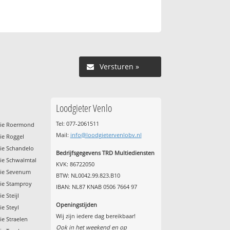
Versturen »
Loodgieter Venlo
Tel: 077-2061511
ctie Roermond
Mail:
info@loodgietervenlobv.nl
tie Roggel
tie Schandelo
Bedrijfsgegevens TRD Multiediensten
tie Schwalmtal
KVK: 86722050
tie Sevenum
BTW: NL0042.99.823.B10
tie Stamproy
IBAN: NL87 KNAB 0506 7664 97
e Steijl
Openingstijden
ie Steyl
Wij zijn iedere dag bereikbaar!
ie Straelen
Ook in het weekend en op