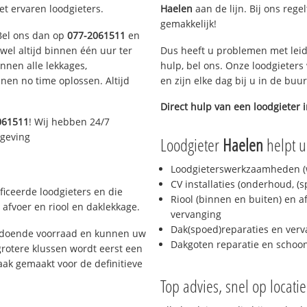
et ervaren loodgieters.
Haelen
aan de lijn. Bij ons rege
gemakkelijk!
 Bel ons dan op
077-2061511
en
ijwel altijd binnen één uur ter
Dus heeft u problemen met leid
nen alle lekkages,
hulp, bel ons. Onze loodgieters
en no time oplossen. Altijd
en zijn elke dag bij u in de buu
Direct hulp van een loodgieter 
061511
! Wij hebben 24/7
mgeving
Loodgieter
Haelen
helpt u
Loodgieterswerkzaamheden (w
CV installaties (onderhoud, (
ficeerde loodgieters en die
Riool (binnen en buiten) en a
afvoer en riool en daklekkage.
vervanging
Dak(spoed)reparaties en verv
oldoende voorraad en kunnen uw
Dakgoten reparatie en scho
rotere klussen wordt eerst een
aak gemaakt voor de definitieve
Top advies, snel op locati