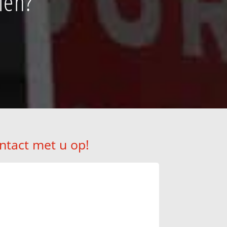
len?
ntact met u op!