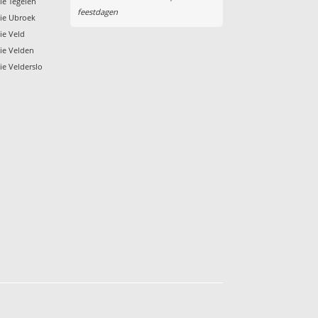
tie Tegelen
feestdagen
tie Ubroek
ie Veld
tie Velden
ie Velderslo