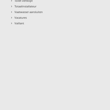
›
Toilet verstopt
›
Totaalinstallateur
›
Vaatwasser aansluiten
›
Vacatures
›
Vaillant