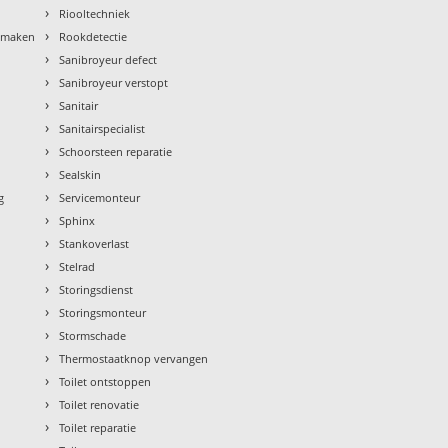
›
Riooltechniek
›
nmaken
Rookdetectie
›
Sanibroyeur defect
›
Sanibroyeur verstopt
›
Sanitair
›
Sanitairspecialist
›
Schoorsteen reparatie
›
Sealskin
›
g
Servicemonteur
›
Sphinx
›
Stankoverlast
›
Stelrad
›
Storingsdienst
›
Storingsmonteur
›
Stormschade
›
Thermostaatknop vervangen
›
Toilet ontstoppen
›
Toilet renovatie
›
Toilet reparatie