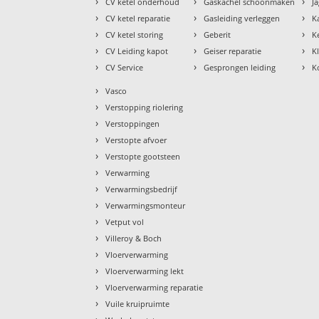
›
›
›
CV ketel onderhoud
Gaskachel schoonmaken
J
›
›
›
CV ketel reparatie
Gasleiding verleggen
K
›
›
›
CV ketel storing
Geberit
K
›
›
›
CV Leiding kapot
Geiser reparatie
K
›
›
›
CV Service
Gesprongen leiding
K
›
Vasco
›
Verstopping riolering
›
Verstoppingen
›
Verstopte afvoer
›
Verstopte gootsteen
›
Verwarming
›
Verwarmingsbedrijf
›
Verwarmingsmonteur
›
Vetput vol
›
Villeroy & Boch
›
Vloerverwarming
›
Vloerverwarming lekt
›
Vloerverwarming reparatie
›
Vuile kruipruimte