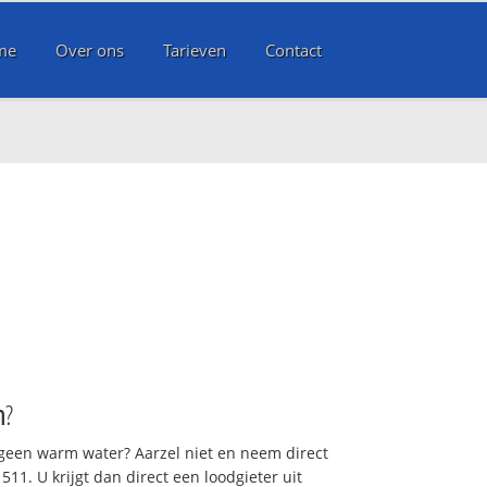
me
Over ons
Tarieven
Contact
n
?
 geen warm water? Aarzel niet en neem direct
11. U krijgt dan direct een loodgieter uit