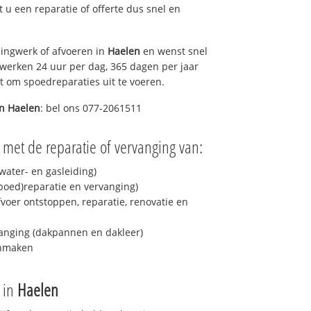
lt u een reparatie of offerte dus snel en
ingwerk of afvoeren in
Haelen
en wenst snel
 werken 24 uur per dag, 365 dagen per jaar
rt om spoedreparaties uit te voeren.
in
Haelen
: bel ons 077-2061511
 met de reparatie of vervanging van:
ater- en gasleiding)
spoed)reparatie en vervanging)
fvoer ontstoppen, reparatie, renovatie en
anging (dakpannen en dakleer)
onmaken
e in
Haelen