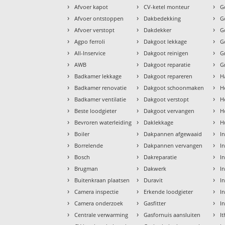
›
›
›
Afvoer kapot
CV-ketel monteur
G
›
›
›
Afvoer ontstoppen
Dakbedekking
G
›
›
›
Afvoer verstopt
Dakdekker
G
›
›
›
Agpo ferroli
Dakgoot lekkage
G
›
›
›
All-Inservice
Dakgoot reinigen
G
›
›
›
AWB
Dakgoot reparatie
G
›
›
›
Badkamer lekkage
Dakgoot repareren
H
›
›
›
Badkamer renovatie
Dakgoot schoonmaken
H
›
›
›
Badkamer ventilatie
Dakgoot verstopt
H
›
›
›
Beste loodgieter
Dakgoot vervangen
H
›
›
›
Bevroren waterleiding
Daklekkage
H
›
›
›
Boiler
Dakpannen afgewaaid
I
›
›
›
Borrelende
Dakpannen vervangen
I
›
›
›
Bosch
Dakreparatie
I
›
›
›
Brugman
Dakwerk
I
›
›
›
Buitenkraan plaatsen
Duravit
In
›
›
›
Camera inspectie
Erkende loodgieter
In
›
›
›
Camera onderzoek
Gasfitter
I
›
›
›
Centrale verwarming
Gasfornuis aansluiten
I