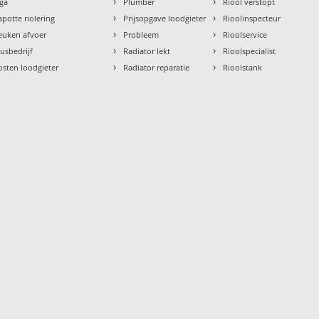
›
›
aga
Plumber
Riool verstopt
›
›
apotte riolering
Prijsopgave loodgieter
Rioolinspecteur
›
›
euken afvoer
Probleem
Rioolservice
›
›
lusbedrijf
Radiator lekt
Rioolspecialist
›
›
osten loodgieter
Radiator reparatie
Rioolstank