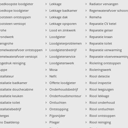
›
›
oedkoopste loodgieter
Lekkage
Radiator vervangen
›
›
oedkope loodgieter
Lekkage badkamer
Regenwaterafvoer schoo
›
›
ootsteen ontstoppen
Lekkage dak
Remeha
›
›
ootsteen verstopt
Lekkage opsporen
Reparatie CV ketel
›
›
rohe
Lood en zinkwerk
Reparatie geiser
›
›
rondwerk
Loodgieter
Reparatie kraan
›
›
ansgrohe
Loodgieterproblemen
Reparatie toilet
›
›
emelwaterafvoer ontstoppen
Loodgietersbedrijf
Reparatie verwarming
›
›
emelwaterafvoer verstopt
Loodgieterservice
Reparatie vloerverwarmin
›
›
ogedruk reiniging
Loodgieterswerk
Riolering ontstoppen
›
›
uppe
Mosa
Rioleringswerk
›
›
nstallateur
Nefit
Riool detectie
›
›
nstallatie badkamer
Offerte loodgieter
Riool inspectie
›
›
nstallatie douchecabine
Onderhoudsbedrijf
Riool leegzuigen
›
›
nstallatie keuken
Onderhoudsmonteur
Riool lekkage
›
›
stallatie toilet
Ontluchten
Riool onderhoud
›
›
stallatiebedrijf
Ontstopping
Riool ontluchten
›
›
ntergas
Pijpsnijder
Riool ontstoppen
›
›
tho Daalderop
Plieger
Riool reiniging