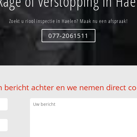
kage of verstopping in Hae
Zoekt u riool inspectie in Haelen? Maak nu een afspraak!
077-2061511
n bericht achter en we nemen direct co