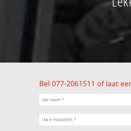
Lek
Bel 077-2061511 of laat ee