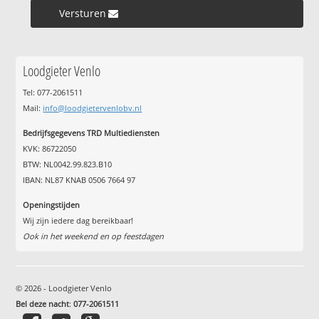
Versturen »
Loodgieter Venlo
Tel: 077-2061511
Mail:
info@loodgietervenlobv.nl
Bedrijfsgegevens TRD Multiediensten
KVK: 86722050
BTW: NL0042.99.823.B10
IBAN: NL87 KNAB 0506 7664 97
Openingstijden
Wij zijn iedere dag bereikbaar!
Ook in het weekend en op feestdagen
© 2026 - Loodgieter Venlo
Bel deze nacht
:
077-2061511