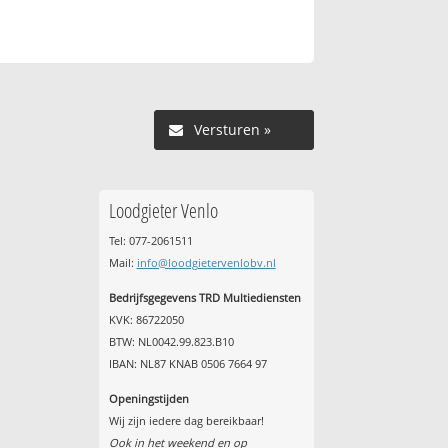
Versturen »
Loodgieter Venlo
Tel: 077-2061511
Mail:
info@loodgietervenlobv.nl
Bedrijfsgegevens TRD Multiediensten
KVK: 86722050
BTW: NL0042.99.823.B10
IBAN: NL87 KNAB 0506 7664 97
Openingstijden
Wij zijn iedere dag bereikbaar!
Ook in het weekend en op