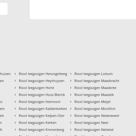
›
›
khuizen
Riool leegzuigen Herungerberg
Riool leegzuigen Lottum
›
›
gen
Riool leegzuigen Heythuysen
Riool leegzuigen Maasbracht
›
›
Riool leegzuigen Horst
Riool leegzuigen Maasbree
›
›
o
Riool leegzuigen Hout-Blerick
Riool leegzuigen Maaseik
›
›
oi
Riool leegzuigen Ittervoort
Riool leegzuigen Meijel
›
›
hem
Riool leegzuigen Kaldenkerken
Riool leegzuigen Montfort
›
›
ath
Riool leegzuigen Kelpen-Oler
Riool leegzuigen Nederweert
›
›
en
Riool leegzuigen Kerken
Riool leegzuigen Neer
›
›
lt
Riool leegzuigen Kronenberg
Riool leegzuigen Nettetal