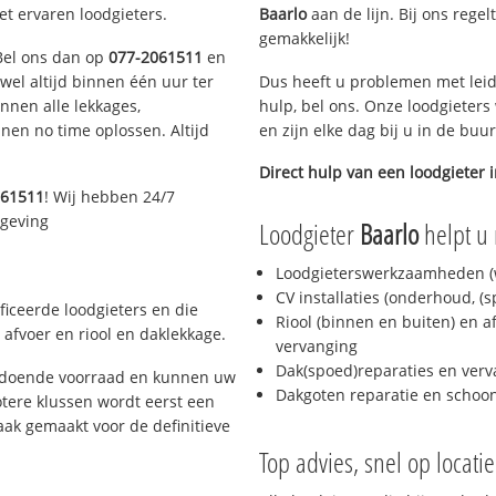
et ervaren loodgieters.
Baarlo
aan de lijn. Bij ons regel
gemakkelijk!
 Bel ons dan op
077-2061511
en
ijwel altijd binnen één uur ter
Dus heeft u problemen met leid
nen alle lekkages,
hulp, bel ons. Onze loodgieters
en no time oplossen. Altijd
en zijn elke dag bij u in de buu
Direct hulp van een loodgieter 
061511
! Wij hebben 24/7
mgeving
Loodgieter
Baarlo
helpt u 
Loodgieterswerkzaamheden (w
CV installaties (onderhoud, (
ficeerde loodgieters en die
Riool (binnen en buiten) en a
afvoer en riool en daklekkage.
vervanging
Dak(spoed)reparaties en verv
oldoende voorraad en kunnen uw
Dakgoten reparatie en scho
tere klussen wordt eerst een
aak gemaakt voor de definitieve
Top advies, snel op locati