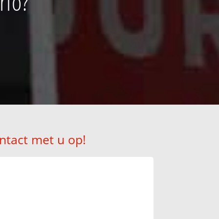
rlo?
ntact met u op!