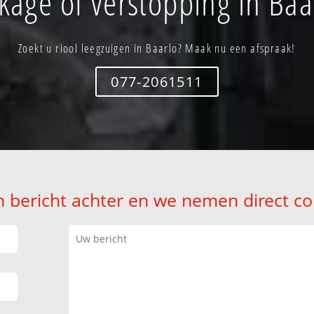
kage of verstopping in Baa
Zoekt u riool leegzuigen in Baarlo? Maak nu een afspraak!
077-2061511
n bericht achter en we nemen direct co