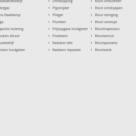
›
›
stallatiebedrijf
Ontstopping
Riool ontluchten
›
›
ntergas
Pijpsnijder
Riool ontstoppen
›
›
tho Daalderop
Plieger
Riool reiniging
›
›
aga
Plumber
Riool verstopt
›
›
apotte riolering
Prijsopgave loodgieter
Rioolinspecteur
›
›
euken afvoer
Probleem
Rioolservice
›
›
lusbedrijf
Radiator lekt
Rioolspecialist
›
›
osten loodgieter
Radiator reparatie
Rioolstank