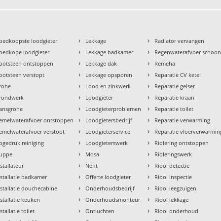
›
›
oedkoopste loodgieter
Lekkage
Radiator vervangen
›
›
oedkope loodgieter
Lekkage badkamer
Regenwaterafvoer schoo
›
›
ootsteen ontstoppen
Lekkage dak
Remeha
›
›
ootsteen verstopt
Lekkage opsporen
Reparatie CV ketel
›
›
rohe
Lood en zinkwerk
Reparatie geiser
›
›
rondwerk
Loodgieter
Reparatie kraan
›
›
ansgrohe
Loodgieterproblemen
Reparatie toilet
›
›
emelwaterafvoer ontstoppen
Loodgietersbedrijf
Reparatie verwarming
›
›
emelwaterafvoer verstopt
Loodgieterservice
Reparatie vloerverwarmin
›
›
ogedruk reiniging
Loodgieterswerk
Riolering ontstoppen
›
›
uppe
Mosa
Rioleringswerk
›
›
nstallateur
Nefit
Riool detectie
›
›
nstallatie badkamer
Offerte loodgieter
Riool inspectie
›
›
nstallatie douchecabine
Onderhoudsbedrijf
Riool leegzuigen
›
›
nstallatie keuken
Onderhoudsmonteur
Riool lekkage
›
›
stallatie toilet
Ontluchten
Riool onderhoud