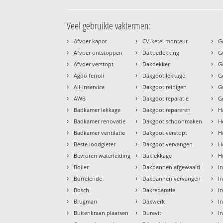
Veel gebruikte vaktermen:
›
›
›
Afvoer kapot
CV-ketel monteur
G
›
›
›
Afvoer ontstoppen
Dakbedekking
G
›
›
›
Afvoer verstopt
Dakdekker
G
›
›
›
Agpo ferroli
Dakgoot lekkage
G
›
›
›
All-Inservice
Dakgoot reinigen
G
›
›
›
AWB
Dakgoot reparatie
G
›
›
›
Badkamer lekkage
Dakgoot repareren
H
›
›
›
Badkamer renovatie
Dakgoot schoonmaken
H
›
›
›
Badkamer ventilatie
Dakgoot verstopt
H
›
›
›
Beste loodgieter
Dakgoot vervangen
H
›
›
›
Bevroren waterleiding
Daklekkage
H
›
›
›
Boiler
Dakpannen afgewaaid
I
›
›
›
Borrelende
Dakpannen vervangen
I
›
›
›
Bosch
Dakreparatie
I
›
›
›
Brugman
Dakwerk
I
›
›
›
Buitenkraan plaatsen
Duravit
In