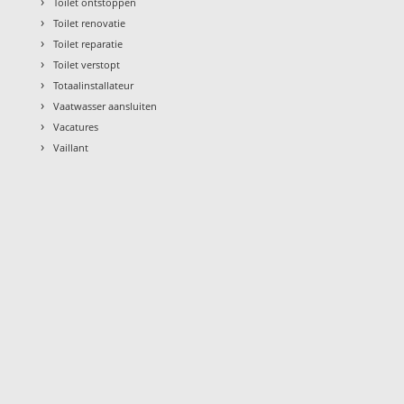
›
Toilet ontstoppen
›
Toilet renovatie
›
Toilet reparatie
›
Toilet verstopt
›
Totaalinstallateur
›
Vaatwasser aansluiten
›
Vacatures
›
Vaillant