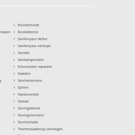
›
Riooltechniek
›
nmaken
Rookdetectie
›
Sanibroyeur defect
›
Sanibroyeur verstopt
›
Sanitair
›
Sanitairspecialist
›
Schoorsteen reparatie
›
Sealskin
›
g
Servicemonteur
›
Sphinx
›
Stankoverlast
›
Stelrad
›
Storingsdienst
›
Storingsmonteur
›
Stormschade
›
Thermostaatknop vervangen