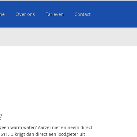
me
Over ons
Tarieven
Contact
?
 geen warm water? Aarzel niet en neem direct
11. U krijgt dan direct een loodgieter uit