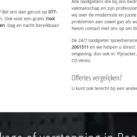
Alle loodgieters die bij ons be
vakmanschap en zijn profession
? Bel ons dan gerust op
077-
wij over de modernste en juist
n. Ook voor een gratis
riool
problemen aan zowel gas als wat
gen
. Dag en nacht bereikbaar!
Neem contact met ons op om di
De 24/7 loodgieter spoedservic
2061511
en we helpen u direct. 
omgeving, dus ook in: Pijnacker
CD Venlo.
Offertes vergelijken?
U kunt ook terecht bij een and