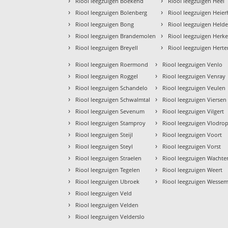
›
›
Riool leegzuigen Boekend
Riool leegzuigen Heel
›
›
Riool leegzuigen Bolenberg
Riool leegzuigen Heie
›
›
Riool leegzuigen Bong
Riool leegzuigen Held
›
›
Riool leegzuigen Brandemolen
Riool leegzuigen Herk
›
›
Riool leegzuigen Breyell
Riool leegzuigen Hert
›
›
Riool leegzuigen Roermond
Riool leegzuigen Venlo
›
›
Riool leegzuigen Roggel
Riool leegzuigen Venray
›
›
Riool leegzuigen Schandelo
Riool leegzuigen Veulen
›
›
Riool leegzuigen Schwalmtal
Riool leegzuigen Viersen
›
›
Riool leegzuigen Sevenum
Riool leegzuigen Vilgert
›
›
Riool leegzuigen Stamproy
Riool leegzuigen Vlodro
›
›
Riool leegzuigen Steijl
Riool leegzuigen Voort
›
›
Riool leegzuigen Steyl
Riool leegzuigen Vorst
›
›
Riool leegzuigen Straelen
Riool leegzuigen Wacht
›
›
Riool leegzuigen Tegelen
Riool leegzuigen Weert
›
›
Riool leegzuigen Ubroek
Riool leegzuigen Wesse
›
Riool leegzuigen Veld
›
Riool leegzuigen Velden
›
Riool leegzuigen Velderslo