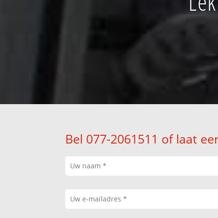
Lek
Bel 077-2061511 of laat ee