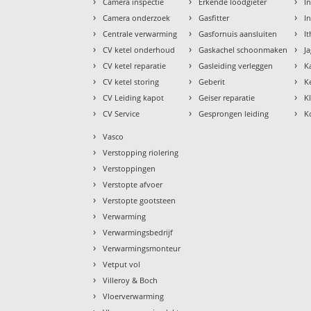
›
›
›
Camera inspectie
Erkende loodgieter
In
›
›
›
Camera onderzoek
Gasfitter
I
›
›
›
Centrale verwarming
Gasfornuis aansluiten
I
›
›
›
CV ketel onderhoud
Gaskachel schoonmaken
J
›
›
›
CV ketel reparatie
Gasleiding verleggen
K
›
›
›
CV ketel storing
Geberit
K
›
›
›
CV Leiding kapot
Geiser reparatie
K
›
›
›
CV Service
Gesprongen leiding
K
›
Vasco
›
Verstopping riolering
›
Verstoppingen
›
Verstopte afvoer
›
Verstopte gootsteen
›
Verwarming
›
Verwarmingsbedrijf
›
Verwarmingsmonteur
›
Vetput vol
›
Villeroy & Boch
›
Vloerverwarming