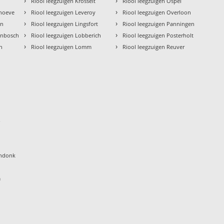
›
›
Riool leegzuigen Krosselt
Riool leegzuigen Ospel
›
›
rhoeve
Riool leegzuigen Leveroy
Riool leegzuigen Overloon
›
›
en
Riool leegzuigen Lingsfort
Riool leegzuigen Panningen
›
›
enbosch
Riool leegzuigen Lobberich
Riool leegzuigen Posterholt
›
›
en
Riool leegzuigen Lomm
Riool leegzuigen Reuver
p
endonk
m